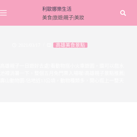
跳
利歐娜樂生活
至
美食|旅遊|親子|美妝
主
要
內
容
2021/03/17
高雄美食景點
高雄親子一日遊好去處!看動物搭小火車遊園，還可以戲水
池裡消暑一下，整個五月免門票入場喔!高雄親子景點推薦|
壽山動物園-佔地近13公頃，動物種類多，開心逛上一整天