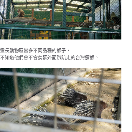
靈長動物區蠻多不同品種的猴子，
不知道他們會不會羨慕外面趴趴走的台灣獼猴。