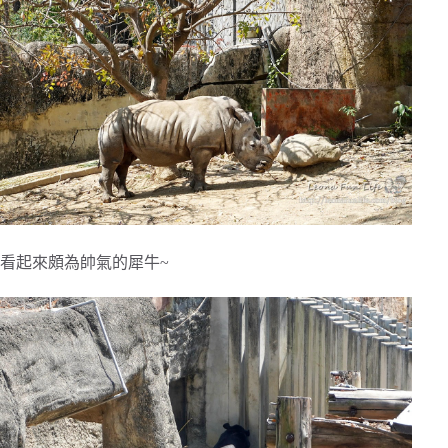
看起來頗為帥氣的犀牛~