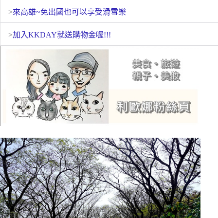
>
來高雄~免出國也可以享受滑雪樂
>
加入KKDAY就送購物金喔!!!