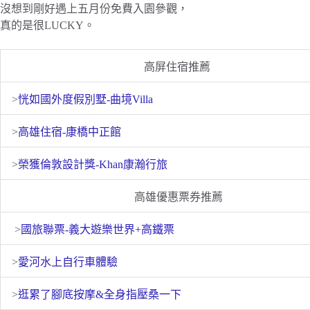
沒想到剛好遇上五月份免費入園參觀，
真的是很LUCKY。
高屏住宿推薦
>
恍如國外度假別墅-曲境Villa
>
高雄住宿-康橋中正館
>
榮獲倫敦設計獎-Khan康瀚行旅
高雄優惠票券推薦
>
國旅聯票-義大遊樂世界+高鐵票
>
愛河水上自行車體驗
>
逛累了腳底按摩&全身指壓桑一下