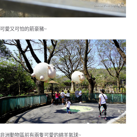
可愛又可怕的箭豪豬~
非洲動物區前有兩隻可愛的綿羊氣球~