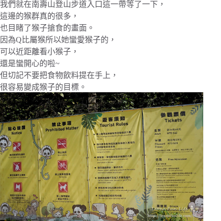
我們就在南壽山登山步道入口這一帶等了一下，
這邊的猴群真的很多，
也目睹了猴子搶食的畫面。
因為Q比屬猴所以她蠻愛猴子的，
可以近距離看小猴子，
還是蠻開心的啦~
但切記不要把食物飲料提在手上，
很容易變成猴子的目標。