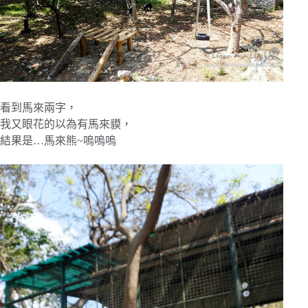
看到馬來兩字，
我又眼花的以為有馬來貘，
結果是…馬來熊~嗚嗚嗚