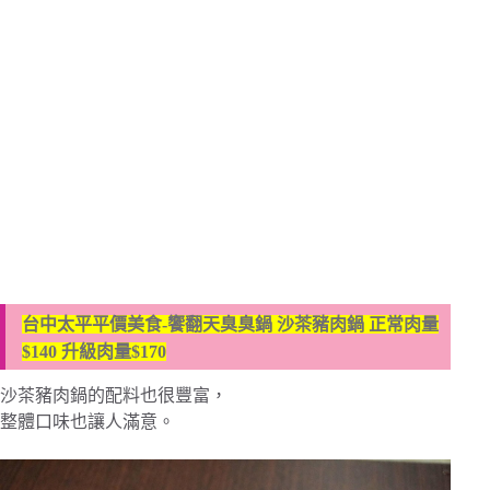
台中太平平價美食-饗翻天臭臭鍋 沙茶豬肉鍋 正常肉量
$140 升級肉量$170
沙茶豬肉鍋的配料也很豐富，
整體口味也讓人滿意。