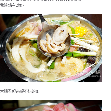
我這鍋有2塊~
大腸看起來頗不錯的!!!