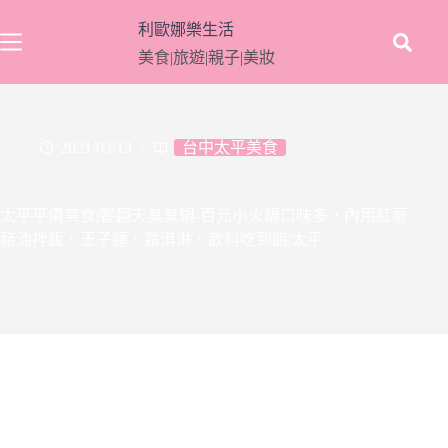
跳
利歐娜樂生活
至
美食|旅遊|親子|美妝
主
要
內
容
2021/03/13
台中太平美食
太平平價美食|饗翻天臭臭鍋-百元小火鍋口味多，內用紅蔥
豬油拌飯、王子麵、霜淇淋、飲料吃到飽|太平