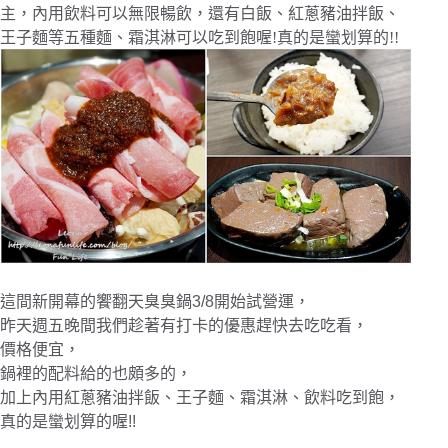
主，內用飲料可以無限暢飲，還有白飯、紅蔥豬油拌飯、
王子麵等五種麵、霜淇淋可以吃到飽喔!真的是蠻划算的!!
這間新開幕的饗翻天臭臭鍋3/8開始試營運，
昨天週五晚間我們趁著有打卡的優惠趕快去吃吃看，
價格便宜，
鍋裡的配料給的也頗多的，
加上內用紅蔥豬油拌飯、王子麵、霜淇淋、飲料吃到飽，
真的是蠻划算的喔!!