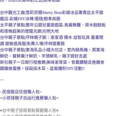
肉，2020米其林必比登|樹孝商圈 
台中觀光工廠|雪莉貝爾Sherry Bear彩繪冰品專賣店太平旗
艦店-彩繪DIY冰棒/蛋糕|樹孝商圈
太平親子景點|豐年公園兒童遊戲區-鳥巢鞦韆、原木翹翹板
和夜晚超美的燈籠光廊|光明大地
台中親子景點|坪林親子館｜家家酒 積木 益智玩具 童書閱
讀 變裝道具服|免費入場|坪林圖書館
台中親子景點|東海乳品小棧大坑店，室內騎馬機、買東海
鮮奶、嘗鮮果汁鮮奶、芋頭鮮乳，親子遊好去處
新社親子一日遊行程推薦|美味家常菜，食農體驗走進雞舍
餵雞做蛋捲，採菇採木耳、盆栽種籽DIY活動!!
—
<
民宿飯店住宿懶人包
>
<
小琉球親子自由行推薦懶人包
>
<
台中親子旅遊景點餐廳懶人包
>