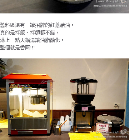
醬料區還有一罐招牌的紅蔥豬油，
真的是拌飯、拌麵都不錯，
淋上一點火鍋湯讓油脂融化，
整個就是香阿!!!