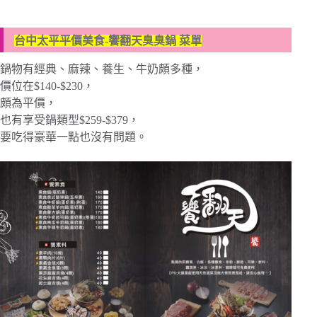
台中太平平價美食-饗翻天臭臭鍋 菜單
鍋物有經典、麻辣、養生、牛奶頗多種，
價位在$140-$230，
頗為平價，
也有享受鍋類型$259-$379，
要吃得豪華一點也沒有問題。