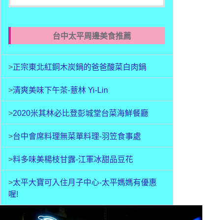
台中太平周邊美食推薦
>
正宗東北紅銅木炭鍋的爸爸酸菜白肉鍋
>
清爽美味下午茶-薏林 Yi-Lin
>
2020米其林必比登彭城堂台菜海鮮餐廳
>
台中會席料理
無菜單料理-
羽笠食事處
>
料多味美楊枝甘露-江軍冰甜品豆花
>
太平大寶可入住月子中心-太平媽媽有優惠
喔!