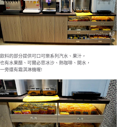
飲料的部分提供可口可樂系列汽水、果汁，
也有水果醋、可爾必思冰沙、熱咖啡、開水，
一旁還有霜淇淋機喔!