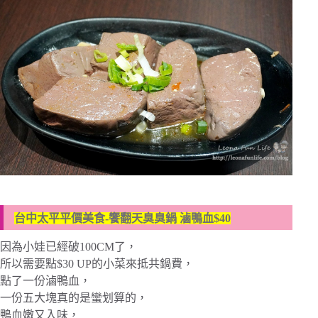
台中太平平價美食-饗翻天臭臭鍋 滷鴨血$40
因為小娃已經破100CM了，
所以需要點$30 UP的小菜來抵共鍋費，
點了一份滷鴨血，
一份五大塊真的是蠻划算的，
鴨血嫩又入味，