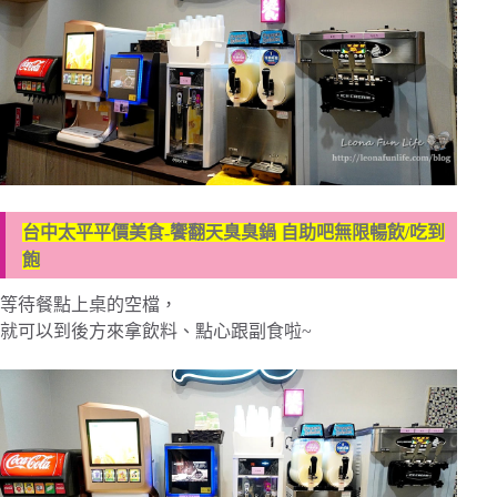
台中太平平價美食-饗翻天臭臭鍋 自助吧無限暢飲/吃到
飽
等待餐點上桌的空檔，
就可以到後方來拿飲料、點心跟副食啦~