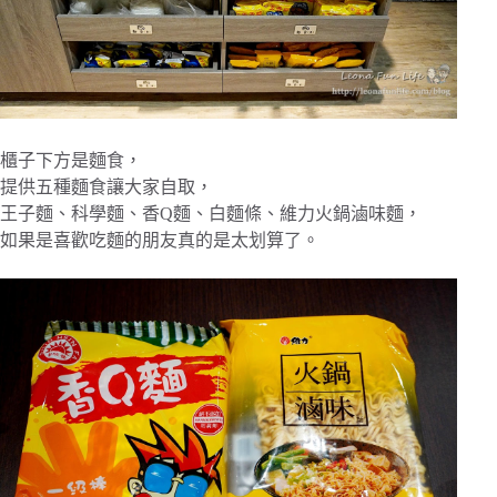
櫃子下方是麵食，
提供五種麵食讓大家自取，
王子麵、科學麵、香Q麵、白麵條、維力火鍋滷味麵，
如果是喜歡吃麵的朋友真的是太划算了。