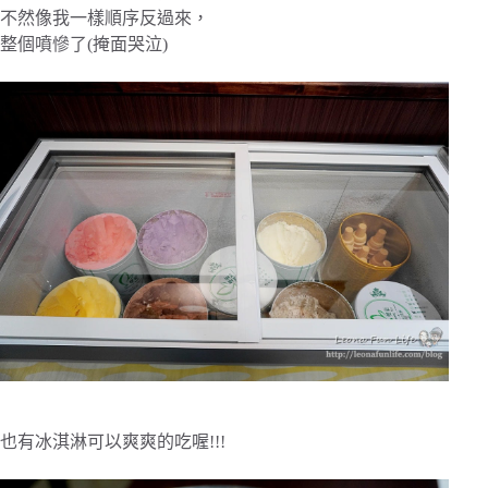
不然像我一樣順序反過來，
整個噴慘了(掩面哭泣)
也有冰淇淋可以爽爽的吃喔!!!