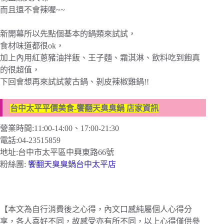
而且還不會辣喔~~
新開幕所以先點個基本的鍋類來試試，
食材味道都很ok，
加上內用紅蔥豬油拌飯、王子麵、霜淇淋、飲料吃到飽真
的很超值，
下回會想再來試試蒙古鍋、剝皮辣椒雞鍋!!
台中太平平價美食-饗翻天臭臭鍋 店家資訊
營業時間:11:00-14:00、17:00-21:30
電話:04-23515859
地址:台中市太平區中興東路66號
粉絲團:
饗翻天臭臭鍋台中太平店
【本文為自行消費後之心得，內文口感純屬個人心得分
享，各人喜好不同，故感受亦有所不同，以上心得僅供參