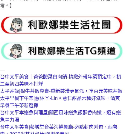
考。】
—
台中太平美食｜爸爸酸菜白肉鍋-精緻外帶年菜預定中，初
二至初四美味不打烊
太平丼飯|狠牛丼飯專賣-重新裝潢更氣派，享百元美味丼飯
太平早餐下午茶|薏林 Yi-Lin。薏仁甜品六種好滋味，清爽
早餐下午茶新選擇  
台中太平本鰻魚料理屋|關西風味鰻魚飯酥香肉嫩，還有鰻
魚精力湯
台中太平美食|彭城堂台菜海鮮餐廳-必點封肉刈包、西魯