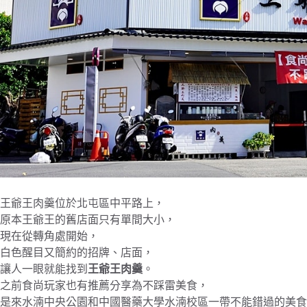
王爺王肉羹位於北屯區中平路上，
原本王爺王的舊店面只有單間大小，
現在從轉角處開始，
白色醒目又簡約的招牌、店面，
讓人一眼就能找到
王爺王肉羹
。
之前食尚玩家也有推薦分享為不踩雷美食，
是來水湳中央公園和中國醫藥大學水湳校區一帶不能錯過的美食