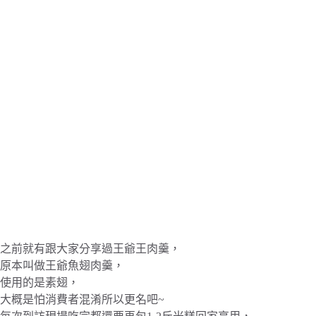
之前就有跟大家分享過王爺王肉羹，
原本叫做王爺魚翅肉羹，
使用的是素翅，
大概是怕消費者混淆所以更名吧~