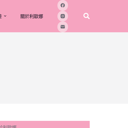
遊
關於利歐娜
於利歐娜