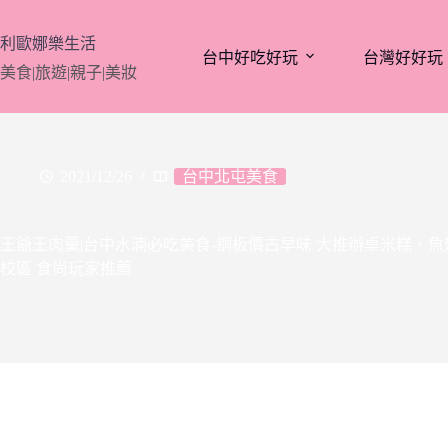
跳
至
利歐娜樂生活
台中好吃好玩
台灣好好玩
主
美食|旅遊|親子|美妝
要
內
容
2021/12/26
台中北屯美食
王爺王肉羹|台中水湳必吃美食-銅板價古早味 大推辦桌米糕、魚
校區 食尚玩家推薦