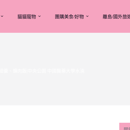
貓貓寵物
團購美食/好物
離島/國外旅
翅羹、爌肉飯|中央公園 中國醫藥大學水湳
關