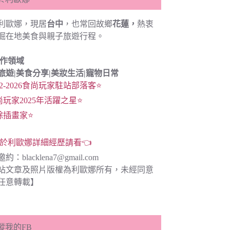
利歐娜，現居
台中
，也常回故鄉
花蓮，
熱衷
掘在地美食與親子旅遊行程。
創作領域
旅遊|
美食分享|
美妝生活|寵物日常
22-2026食尚玩家駐站部落客⭐
尚玩家2025年活躍之星⭐
餘插畫家⭐
於利歐娜詳細經歷請看👈
邀約：
blacklena7@gmail.com
站文章及照片版權為利歐娜所有，未經同意
任意轉載】
蹤我的FB