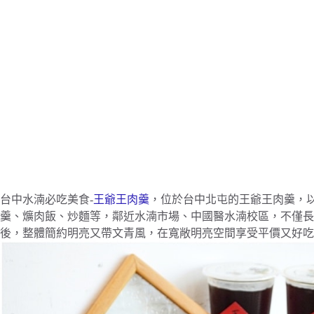
台中水湳必吃美食-
王爺王肉羹
，位於台中北屯的王爺王肉羹，
羹、爌肉飯、炒麵等，鄰近水湳市場、中國醫水湳校區，不僅長
後，整體簡約明亮又帶文青風，在寬敞明亮空間享受平價又好吃