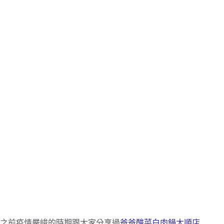
之前疫情嚴峻的時期跟大家分享過
爸爸酸菜白肉鍋太順店