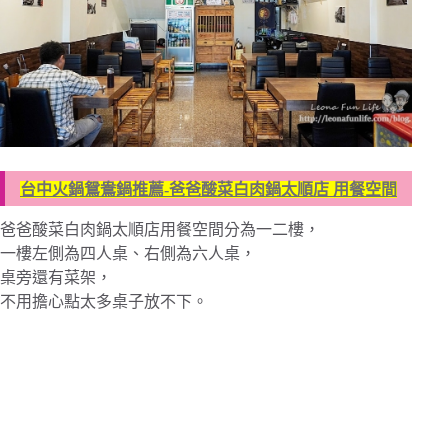
台中火鍋鴛鴦鍋推薦-爸爸酸菜白肉鍋太順店 用餐空間
爸爸酸菜白肉鍋太順店用餐空間分為一二樓，
一樓左側為四人桌、右側為六人桌，
桌旁還有菜架，
不用擔心點太多桌子放不下。