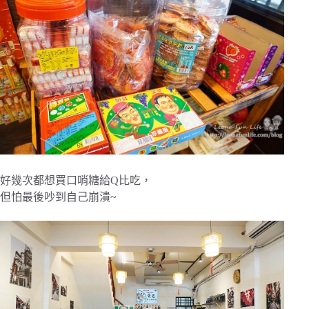
好幾次都想買口哨糖給Q比吃，
但怕最後吵到自己崩潰~