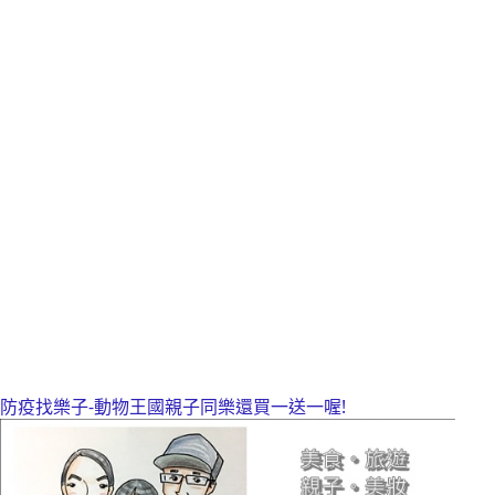
防疫找樂子-動物王國親子同樂還買一送一喔!