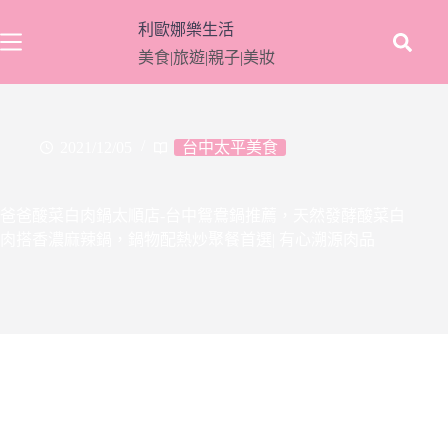
跳
利歐娜樂生活
至
美食|旅遊|親子|美妝
主
要
內
容
2021/12/05
台中太平美食
爸爸酸菜白肉鍋太順店-台中鴛鴦鍋推薦，天然發酵酸菜白
肉搭香濃麻辣鍋，鍋物配熱炒聚餐首選| 有心溯源肉品