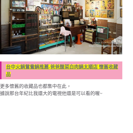
台中火鍋鴛鴦鍋推薦-爸爸酸菜白肉鍋太順店 懷舊收藏
品
更多懷舊的收藏品也都集中在此，
據說那台年紀比我還大的電視他還是可以看的喔~