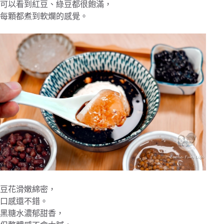
可以看到紅豆、綠豆都很飽滿，
每顆都煮到軟爛的感覺。
豆花滑嫩綿密，
口感還不錯。
黑糖水濃郁甜香，