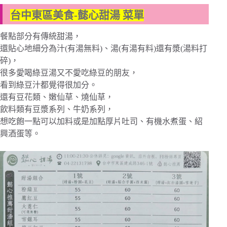
台中東區美食-懿心甜湯 菜單
餐點部分有傳統甜湯，
還貼心地細分為汁(有湯無料)、湯(有湯有料)還有漿(湯料打
碎)，
很多愛喝綠豆湯又不愛吃綠豆的朋友，
看到綠豆汁都覺得很加分。
還有豆花類、嫩仙草、燒仙草，
飲料類有豆漿系列、牛奶系列，
想吃飽一點可以加料或是加點厚片吐司、有機水煮蛋、紹
興酒蛋等。