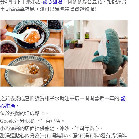
分4.8的下午茶小店-
懿心甜湯
，料多多綜合豆花，搭配厚片
土司滿滿幸福感，還可以無包裝購買穀物喔!
之前去樂成宮附近買椰子水就注意這一間開幕近一年的-
懿
心甜湯
，
位於熱鬧的建成路上，
Google評分4.8的下午茶小店。
小巧溫馨的店面提供甜湯、冰沙、吐司等點心，
甜湯還貼心的分為汁(有湯無料)、湯(有湯有料)還有漿(湯料