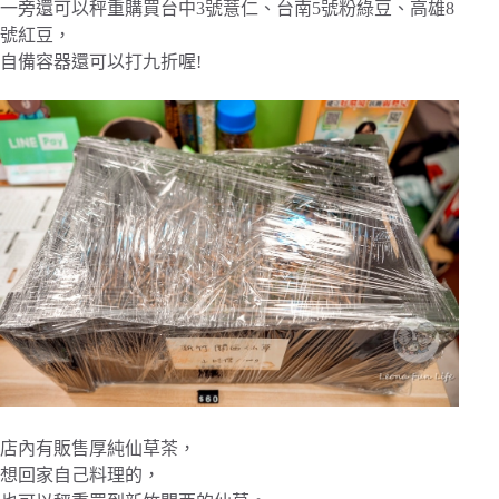
一旁還可以秤重購買台中3號薏仁、台南5號粉綠豆、高雄8
號紅豆，
自備容器還可以打九折喔!
店內有販售厚純仙草茶，
想回家自己料理的，