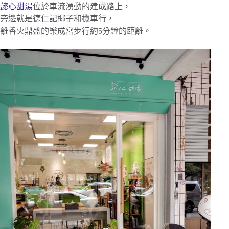
懿心甜湯
位於車流湧動的建成路上，
旁邊就是德仁記椰子和機車行，
離香火鼎盛的樂成宮步行約5分鐘的距離。