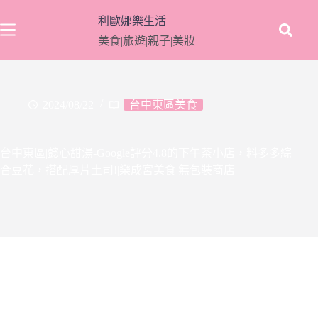
跳
利歐娜樂生活
至
美食|旅遊|親子|美妝
主
要
內
容
2024/08/22
台中東區美食
台中東區|懿心甜湯-Google評分4.8的下午茶小店，料多多綜
合豆花，搭配厚片土司!|樂成宮美食|無包裝商店