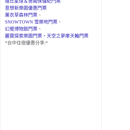
啵比星球＆勇闖侏儸紀門票
意想新樂園優惠門票
薰衣草森林門票
、
SNOWTOWN 雪樂地門票
、
幻覺博物館門票
、
麗寶探索樂園門票・天空之夢摩天輪門票
*台中住宿優惠分享:*