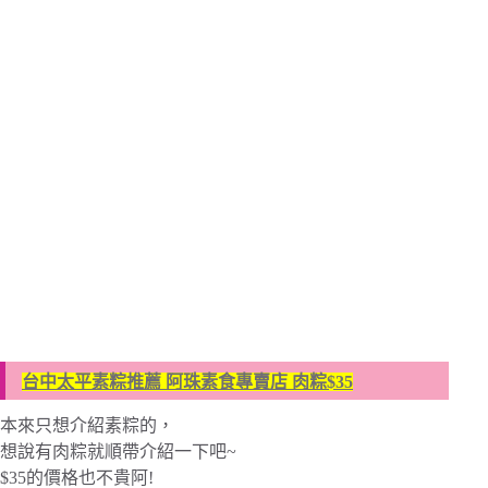
台中太平素粽推薦 阿珠素食專賣店 肉粽$35
本來只想介紹素粽的，
想說有肉粽就順帶介紹一下吧~
$35的價格也不貴阿!