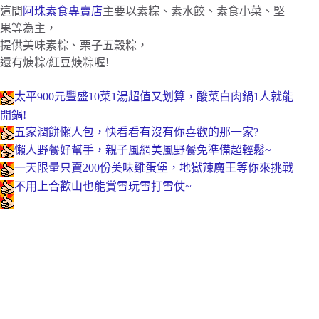
這間
阿珠素食專賣店
主要以素粽、素水餃、素食小菜、堅
果等為主，
提供美味素粽、栗子五穀粽，
還有焿粽/紅豆焿粽喔!
太平900元豐盛10菜1湯超值又划算，酸菜白肉鍋1人就能
開鍋!
五家潤餅懶人包，快看看有沒有你喜歡的那一家?
懶人野餐好幫手，親子風網美風野餐免準備超輕鬆~
一天限量只賣200份美味雞蛋堡，地獄辣魔王等你來挑戰
不用上合歡山也能賞雪玩雪打雪仗~