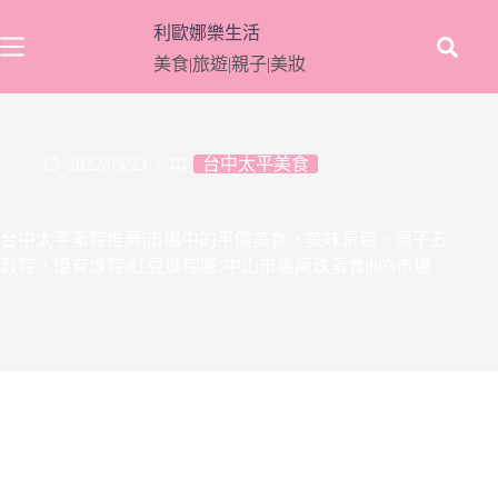
跳
利歐娜樂生活
至
美食|旅遊|親子|美妝
主
要
內
容
2022/05/23
台中太平美食
台中太平素粽推薦|市場中的平價美食，美味素粽、栗子五
穀粽，還有焿粽/紅豆焿粽喔!中山市場阿珠素食|803市場