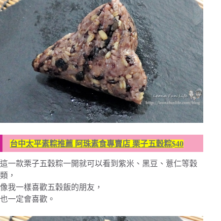
台中太平素粽推薦 阿珠素食專賣店 栗子五穀粽$40
這一款栗子五穀粽一開就可以看到紫米、黑豆、薏仁等穀
類，
像我一樣喜歡五穀飯的朋友，
也一定會喜歡。