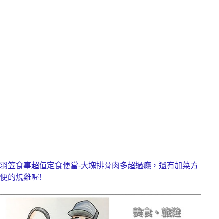
羽笠食事超值定食便當-大塊排骨肉多超過癮，還有加菜方
便的燒雞喔!