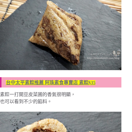
台中太平素粽推薦 阿珠素食專賣店 素粽$35
素粽一打開豆皮菜圃的香氣很明顯，
也可以看到不少的餡料。