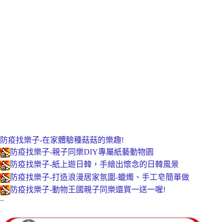
防疫找樂子-在家體驗種菇菇的樂趣!
防疫找樂子-親子同樂DIY專屬紙藝動物園
防疫找樂子-紙上遊日韓，手繪出懷念的日韓風景
防疫找樂子-打造浪漫居家氛圍-蠟燭、手工皂簡單做
防疫找樂子-動物王國親子同樂還買一送一喔!
–