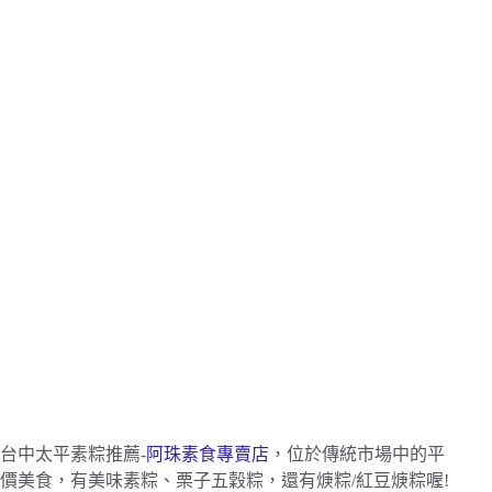
台中太平素粽推薦-
阿珠素食專賣店
，位於傳統市場中的平
價美食，有美味素粽、栗子五穀粽，還有焿粽/紅豆焿粽喔!