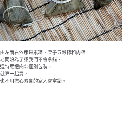
由左而右依序是素粽、栗子五穀粽和肉粽，
老闆娘為了讓我們不會拿錯，
還特意把肉粽個別包裝，
就算一起買，
也不用擔心素食的家人會拿錯。