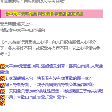
有需要素粽、肉粽的朋友可以考慮喔~
台中太平素粽推薦 阿珠素食專賣店 店家資訊
營業時間:每天上午
地點:台中太平中山市場內
【本文為自行消費後之心得，內文口感純屬個人心得分
享，各人喜好不同，故感受亦有所不同，以上心得僅供參
考。】
太平900元豐盛10菜1湯超值又划算，酸菜白肉鍋1人就能
開鍋!
五家潤餅懶人包，快看看有沒有你喜歡的那一家?
懶人野餐好幫手，親子風網美風野餐免準備超輕鬆~
一天限量只賣200份美味雞蛋堡，地獄辣魔王等你來挑戰
不用上合歡山也能賞雪玩雪打雪仗~