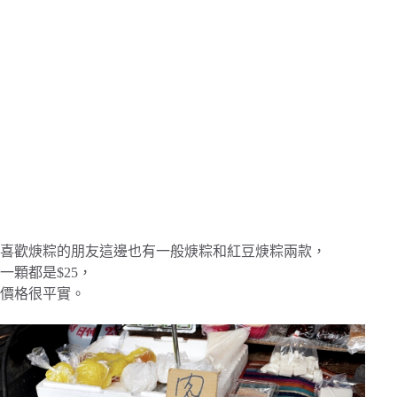
喜歡焿粽的朋友這邊也有一般焿粽和紅豆焿粽兩款，
一顆都是$25，
價格很平實。