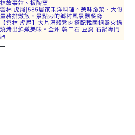
林故事館、板陶窯
雲林 虎尾|585居家禾洋料理。美味燉菜、大份
量豬排燉飯，景點旁的鄉村風景觀餐廳
【雲林 虎尾】大片溫體豬肉搭配韓國銅盤火鍋
燒烤出鮮嫩美味。全州 韓二石 豆腐.石鍋專門
店
—