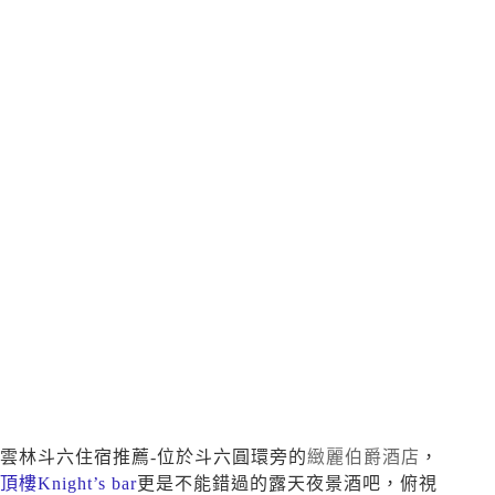
雲林斗六住宿推薦-位於斗六圓環旁的
緻麗伯爵酒店
，
頂樓Knight’s bar
更是不能錯過的露天夜景酒吧，俯視