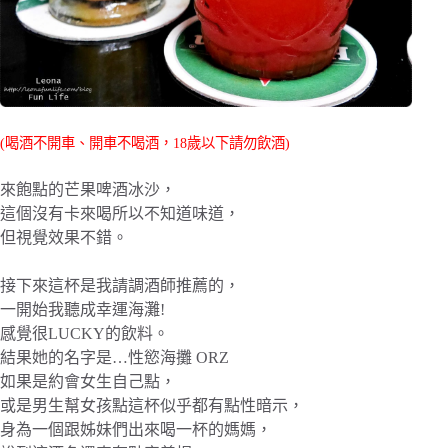
(喝酒不開車、開車不喝酒，18歲以下請勿飲酒)
來飽點的芒果啤酒冰沙，
這個沒有卡來喝所以不知道味道，
但視覺效果不錯。
接下來這杯是我請調酒師推薦的，
一開始我聽成幸運海灘!
感覺很LUCKY的飲料。
結果她的名字是…性慾海攤 ORZ
如果是約會女生自己點，
或是男生幫女孩點這杯似乎都有點性暗示，
身為一個跟姊妹們出來喝一杯的媽媽，