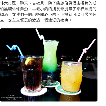
斗六市區，聊天、賞夜景，除了緻麗伯爵酒店招牌的琥
珀黑糖珍珠鮮奶，喜歡小酌的朋友也別忘了來杯繽紛的
調酒，女孩們一同出遊開心小酌，下樓就可以回房間休
息，安全又愜意的渡過一個浪漫的夜晚。