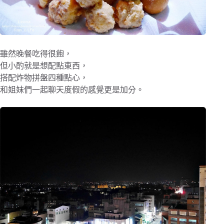
雖然晚餐吃得很飽，
但小酌就是想配點東西，
搭配炸物拼盤四種點心，
和姐妹們一起聊天度假的感覺更是加分。