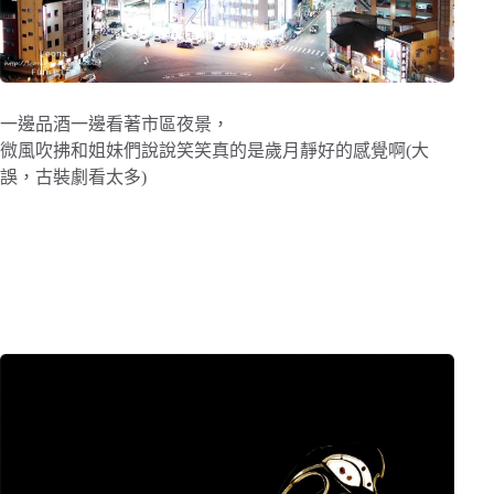
一邊品酒一邊看著市區夜景，
微風吹拂和姐妹們說說笑笑真的是歲月靜好的感覺啊(大
誤，古裝劇看太多)