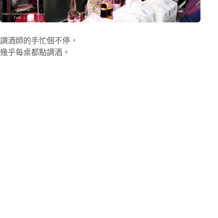
調酒師的手忙個不停，
幾乎每桌都點調酒。