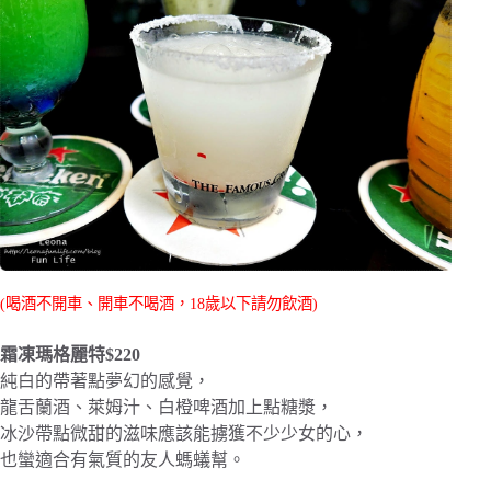
(喝酒不開車、開車不喝酒，18歲以下請勿飲酒)
霜凍瑪格麗特$220
純白的帶著點夢幻的感覺，
龍舌蘭酒、萊姆汁、白橙啤酒加上點糖漿，
冰沙帶點微甜的滋味應該能擄獲不少少女的心，
也蠻適合有氣質的友人螞蟻幫。