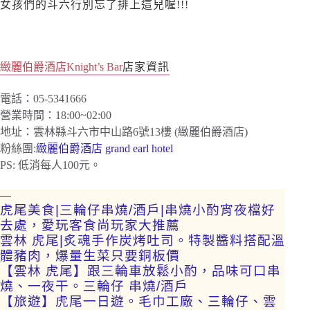
女孩們的斗六行別忘了排上這兒喔!!!
緻麗伯爵酒店Knight’s Bar
店家資訊
電話：05-5341666
營業時間：18:00~02:00
地址：雲林縣斗六市中山路6號13樓 (緻麗伯爵酒店)
粉絲團:
緻麗伯爵酒店 grand earl hotel
PS: 低消每人100元。
—
虎尾美食|三輪仔串燒/酒戶|串燒小酌宵夜檔好
去處，愛玩客食尚玩家大推薦
雲林 虎尾|炙魂手作炭烤吐司。特製醬料搭配溫
體豬肉，爆量生菜只要銅板價
【雲林 虎尾】跟三輪車放鬆小酌，品味可口串
燒、一夜干。三輪仔 串燒/酒戶
【旅遊】虎尾一日遊。毛巾工廠、三輪仔、雲