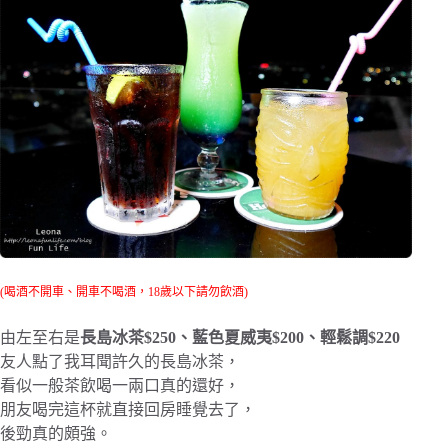
(喝酒不開車、開車不喝酒，18歲以下請勿飲酒)
由左至右是
長島冰茶$250、藍色夏威夷$200、輕鬆調$220
友人點了我耳聞許久的長島冰茶，
看似一般茶飲喝一兩口真的還好，
朋友喝完這杯就直接回房睡覺去了，
後勁真的頗強。