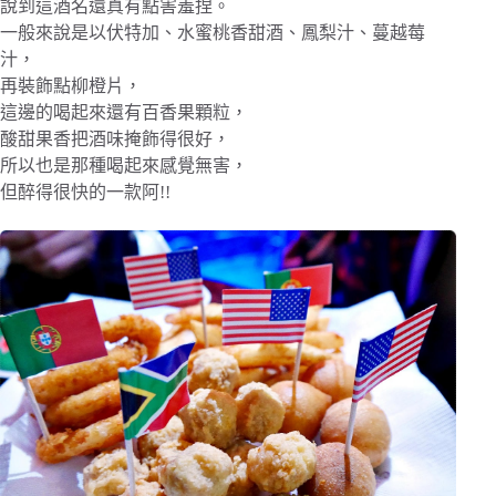
說到這酒名還真有點害羞捏。
一般來說是以伏特加、水蜜桃香甜酒、鳳梨汁、蔓越莓
汁，
再裝飾點柳橙片，
這邊的喝起來還有百香果顆粒，
酸甜果香把酒味掩飾得很好，
所以也是那種喝起來感覺無害，
但醉得很快的一款阿!!