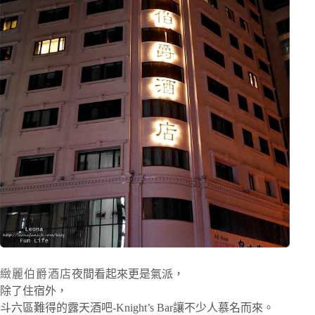
緻麗伯爵酒店
夜間看起來更是氣派，
除了住宿外，
斗六區難得的露天酒吧-Knight’s Bar讓不少人慕名而來。