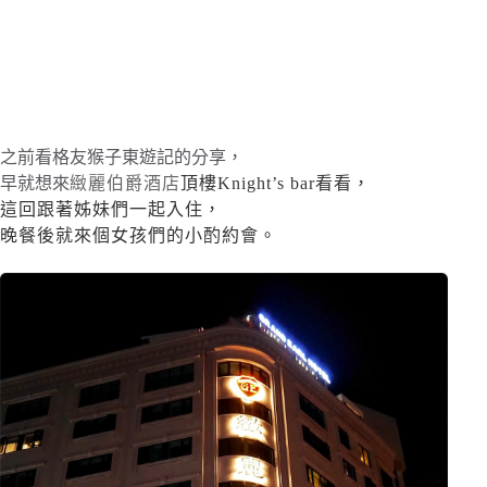
之前看格友猴子東遊記的分享，
早就想來
緻麗伯爵酒店
頂樓Knight’s bar看看，
這回跟著姊妹們一起入住，
晚餐後就來個女孩們的小酌約會。