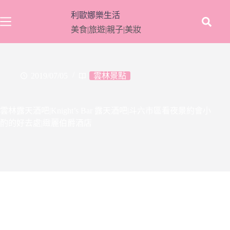
跳
利歐娜樂生活
至
美食|旅遊|親子|美妝
主
要
內
容
2019/07/05
雲林景點
雲林露天酒吧|Knight’s Bar 露天酒吧|斗六市區看夜景約會小
酌的好去處|緻麗伯爵酒店