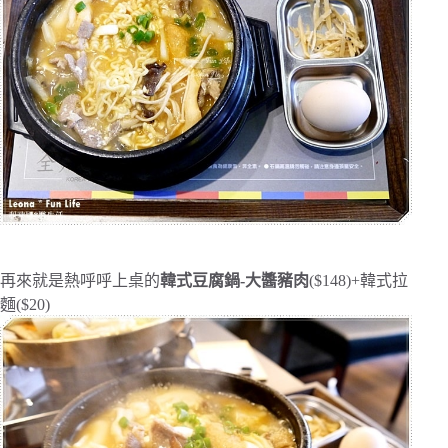
再來就是熱呼呼上桌的
韓式豆腐鍋-大醬豬肉
($148)+韓式拉
麵($20)