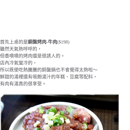
首先上桌的是
銅盤烤肉-牛肉
($198)
雖然天氣熱呼呼的，
但香噴噴的烤肉還是很誘人的。
店內冷氣蠻冷的，
所以既使吃熱騰騰的銅盤鍋也不會覺得太熱啦～
鮮甜的湯裡還有吸飽湯汁的年糕、豆腐等配料，
有肉有湯真的很享受。