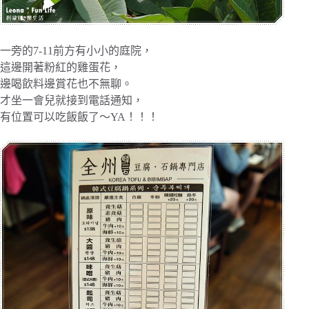
一旁的7-11前方有小小的庭院，
這邊開著粉紅的雞蛋花，
邊喝飲料邊賞花也不無聊。
才坐一會兒就接到電話通知，
有位置可以吃飯飯了～YA！！！