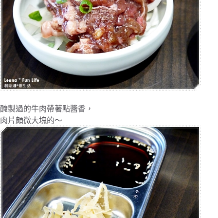
醃製過的牛肉帶著點醬香，
肉片頗微大塊的～