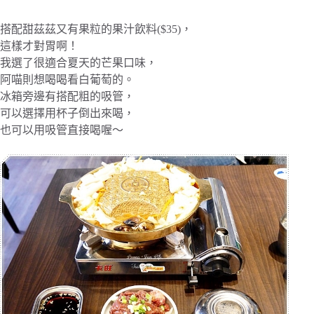
搭配甜茲茲又有果粒的果汁飲料($35)，
這樣才對胃啊！
我選了很適合夏天的芒果口味，
阿喵則想喝喝看白葡萄的。
冰箱旁邊有搭配粗的吸管，
可以選擇用杯子倒出來喝，
也可以用吸管直接喝喔～