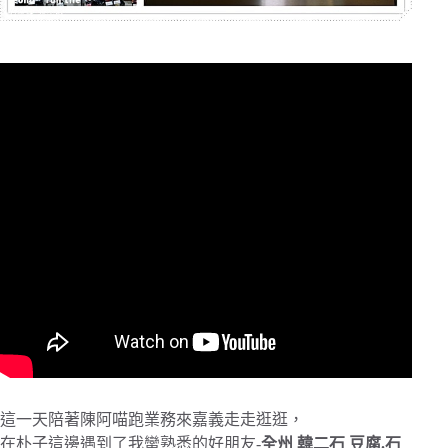
這一天陪著陳阿喵跑業務來嘉義走走逛逛，
在朴子這邊遇到了我蠻熟悉的好朋友-
全州 韓二石 豆腐.石