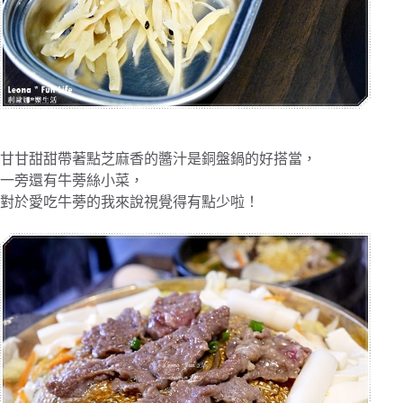
甘甘甜甜帶著點芝麻香的醬汁是銅盤鍋的好搭當，
一旁還有牛蒡絲小菜，
對於愛吃牛蒡的我來說視覺得有點少啦！