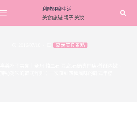
跳
利歐娜樂生活
至
美食|旅遊|親子|美妝
主
要
內
容
2016/07/10
嘉義美食景點
嘉義朴子美食｜全州 韓二石 豆腐.石鍋專門店-外酥內嫩、
辣勁夠味的韓式炸雞；一次嚐到四種風味的韓式年糕