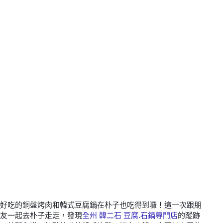
好吃的銅盤烤肉和韓式豆腐鍋在朴子也吃得到囉！這一次跟朋
友一起去朴子走走，發現
全州 韓二石 豆腐.石鍋專門店
的蹤跡