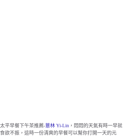
太平早餐下午茶推薦-
薏林 Yi-Lin
，悶悶的天氣有時一早就
食欲不振，這時一份清爽的早餐可以幫你打開一天的元