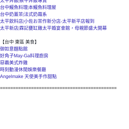
太平丼飯|狠牛丼飯專賣
台中鰻魚料理|本鰻魚料理屋
台中奶蓋茶|法式奶霜系
太平飲料店|小佐お茶作新分店-太平新平店報到
太平新店|霖記甕缸雞太平婚宴會館，母親節盛大開幕
【台中 東區 美食】
御如意麵點館
好角子May-Ga料理廚房
惡霸美式炸雞
時刻動漫休閒娛樂餐廳
Angelmake 天使美手作甜點
=============================================