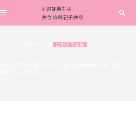
跳
利歐娜樂生活
至
美食|旅遊|親子|美妝
主
要
內
容
2019/07/26
台中太平美食
太平早餐下午茶|薏林 Yi-Lin。薏仁甜品六種好滋味，清爽
早餐下午茶新選擇