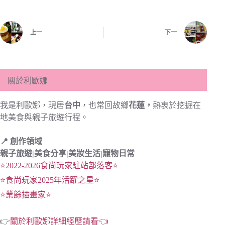
上一
下一
關於利歐娜
我是利歐娜，現居
台中
，也常回故鄉
花蓮，
熱衷於挖掘在
地美食與親子旅遊行程。
📍 創作領域
親子旅遊|
美食分享|
美妝生活|寵物日常
⭐2022-2026食尚玩家駐站部落客⭐
⭐食尚玩家2025年活躍之星⭐
⭐業餘插畫家⭐
👉
關於利歐娜詳細經歷請看👈