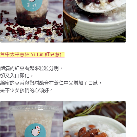
台中太平薏林 Yi-Lin-紅豆薏仁
飽滿的紅豆看起來粒粒分明，
卻又入口即化，
綿密的豆香與微甜融合在薏仁中又增加了口感，
是不少女孩們的心頭好。