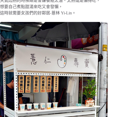
天氣悶熱的時候總是會嫌餐點太油、太熱或是懶得吃，
想要自己煮點甜湯來吃又會發懶，
這時就需要女孩們的好鄰居-薏林 Yi-Lin。