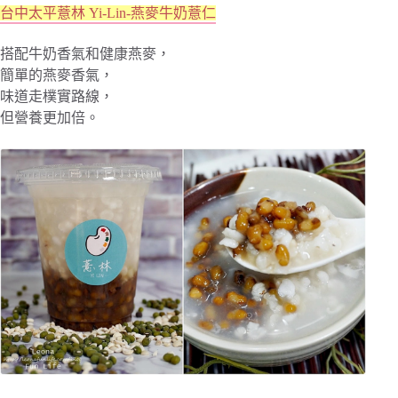
台中太平薏林 Yi-Lin-燕麥牛奶薏仁
搭配牛奶香氣和健康燕麥，
簡單的燕麥香氣，
味道走樸實路線，
但營養更加倍。