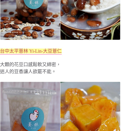
台中太平薏林 Yi-Lin-大豆薏仁
大顆的花豆口感鬆軟又綿密，
迷人的豆香讓人欲罷不能。