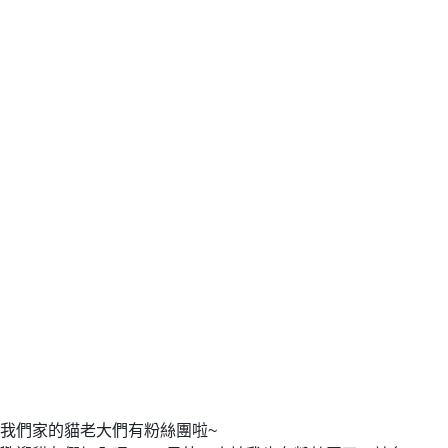
我們家的貓老大們有粉絲團啦~