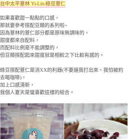
台中太平薏林 Yi-Lin-綠豆薏仁
如果喜歡甜一點點的口感，
那就要參考搭配豆類的系列啦~
因為薏林的薏仁部分都是原味無調味的，
甜度都來自配料，
而配料比例是不能調整的，
但豆類搭配起來甜度就是相較之下比較有感的。
綠豆搭配薏仁是消XX的利器(不要逼我打出來，我怕被約
去喝咖啡)，
加上口感清新，
我個人夏天是蠻喜歡這樣的組合。