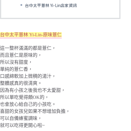
台中太平薏林 Yi-Lin店家資訊
台中太平薏林 Yi-Lin-原味薏仁
這一整杯滿滿的都是薏仁，
而且薏仁是原味的，
所以沒有甜度，
單純的薏仁香，
口感綿軟加上微稠的湯汁，
整體感真的很清爽。
因為有小孩之後我也不太愛甜，
所以單吃覺得頗OK的，
也會放心給自己的小孩吃。
喜甜的女孩兒如果不想增加負擔，
可以自備蜂蜜調味，
就可以吃得更開心啦~