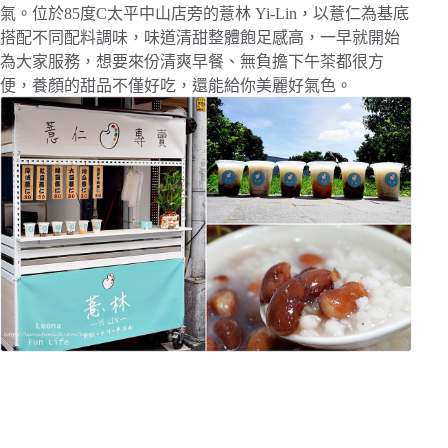
氣。位於85度C太平中山店旁的薏林 Yi-Lin，以薏仁為基底
搭配不同配料調味，味道清甜整體飽足感高，一早就開始
為大家服務，想要來份清爽早餐、無負擔下午茶都很方
便，養顏的甜品不僅好吃，還能給你美麗好氣色。