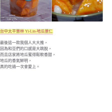
台中太平薏林 Yi-Lin-地瓜薏仁
最後這一款我個人大大推，
因為和豆們的口感是大跳脫，
而且店家將地瓜蜜得鬆軟香甜，
地瓜的香氣鮮明，
真的吃過一次會愛上。