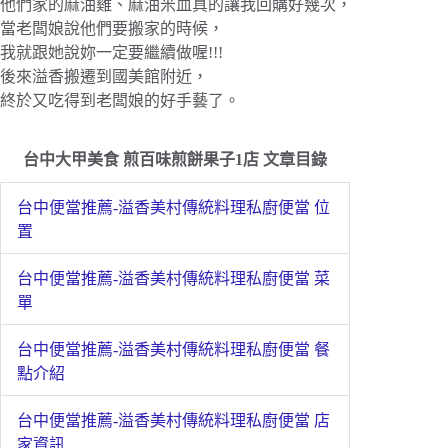
他們家的麻油雞、麻油米血真的讓我回購好幾次，
當老闆娘說他們要搬家的時候，
我就跟她說妳一定要繼續做喔!!!
後來溢香搬遷到國美館附近，
終於又吃得到老闆娘的好手藝了。
台中大甲美食 煎百味煎餅果子1店 文章目錄
台中便當推薦-溢香美村傳統料理私廚便當 位
置
台中便當推薦-溢香美村傳統料理私廚便當 菜
單
台中便當推薦-溢香美村傳統料理私廚便當 餐
點介紹
台中便當推薦-溢香美村傳統料理私廚便當 店
家資訊