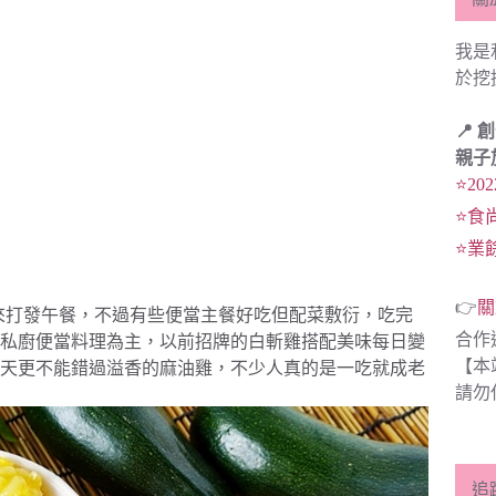
我是
於挖
📍 
親子
⭐20
⭐食
⭐業
👉
關
來打發午餐，不過有些便當主餐好吃但配菜敷衍，吃完
合作
私廚便當料理為主，以前招牌的白斬雞搭配美味每日變
【本
天更不能錯過溢香的麻油雞，不少人真的是一吃就成老
請勿
追