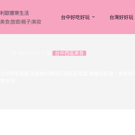
跳
至
利歐娜樂生活
台中好吃好玩
台灣好好玩
主
美食|旅遊|親子|美妝
要
內
容
2021/12/01
台中西區美食
台中便當推薦|溢香美村傳統料理私廚便當-鮮嫩白斬雞、美味
康|外送