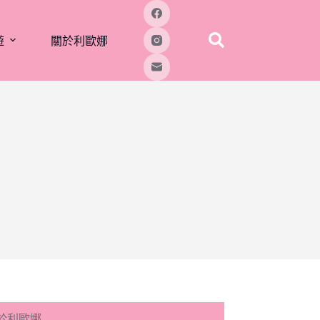
遊
關於利歐娜
於利歐娜