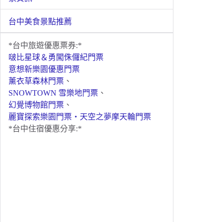
台中美食景點推薦
*台中旅遊優惠票券:*
啵比星球＆勇闖侏儸紀門票
意想新樂園優惠門票
薰衣草森林門票
、
SNOWTOWN 雪樂地門票
、
幻覺博物館門票
、
麗寶探索樂園門票・天空之夢摩天輪門票
*台中住宿優惠分享:*