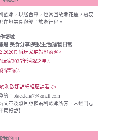
利歐娜，現居
台中
，也常回故鄉
花蓮，
熱衷
掘在地美食與親子旅遊行程。
創作領域
旅遊|
美食分享|
美妝生活|寵物日常
22-2026食尚玩家駐站部落客⭐
尚玩家2025年活躍之星⭐
餘插畫家⭐
於利歐娜詳細經歷請看👈
邀約：
blacklena7@gmail.com
站文章及照片版權為利歐娜所有，未經同意
任意轉載】
蹤我的FB