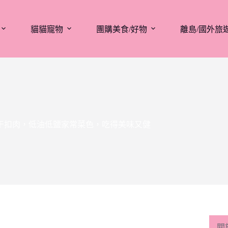
貓貓寵物
團購美食/好物
離島/國外旅
梅干扣肉，低油低鹽家常菜色，吃得美味又健
關