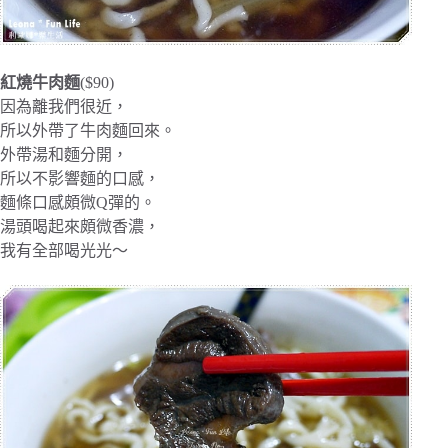
紅燒牛肉麵
($90)
因為離我們很近，
所以外帶了牛肉麵回來。
外帶湯和麵分開，
所以不影響麵的口感，
麵條口感頗微Q彈的。
湯頭喝起來頗微香濃，
我有全部喝光光～