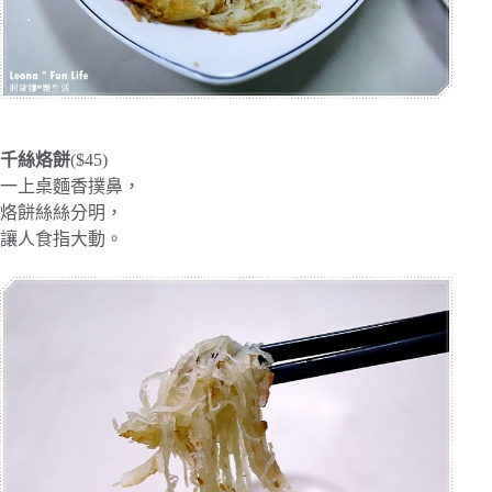
千絲烙餅
($45)
一上桌麵香撲鼻，
烙餅絲絲分明，
讓人食指大動。