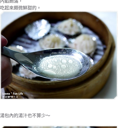
內餡飽滿，
吃起來頗微鮮甜的。
湯包內的湯汁也不算少～