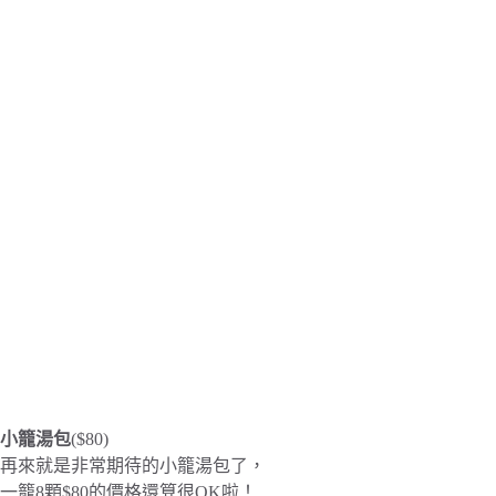
小籠湯包
($80)
再來就是非常期待的小籠湯包了，
一籠8顆$80的價格還算很OK啦！