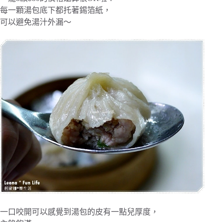
每一顆湯包底下都托著錫箔紙，
可以避免湯汁外漏～
一口咬開可以感覺到湯包的皮有一點兒厚度，