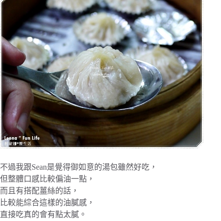
不過我跟Sean是覺得御如意的湯包雖然好吃，
但整體口感比較偏油一點，
而且有搭配薑絲的話，
比較能綜合這樣的油膩感，
直接吃真的會有點太膩。