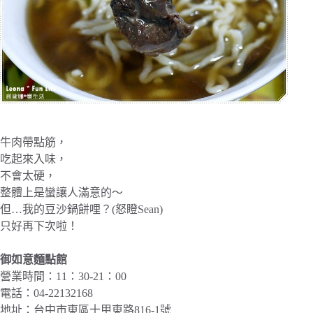
牛肉帶點筋，
吃起來入味，
不會太硬，
整體上是蠻讓人滿意的～
但…我的豆沙鍋餅哩？(怒瞪Sean)
只好再下次啦！
御如意麵點館
營業時間：11：30-21：00
電話：04-22132168
地址：台中市東區十甲東路816-1號