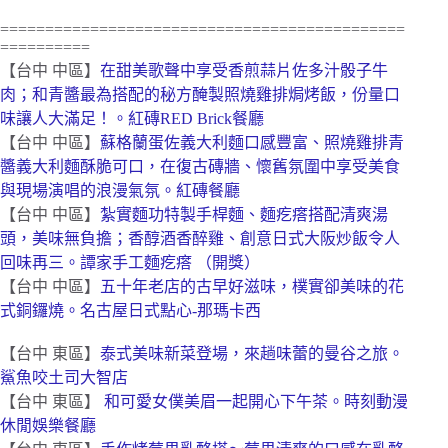
=============================================
==========
【台中 中區】
在甜美歌聲中享受香煎蒜片佐多汁骰子牛
肉；和青醬最為搭配的秘方醃製照燒雞排焗烤飯，份量口
味讓人大滿足！。紅磚RED Brick餐廳
【台中 中區】
蘇格蘭蛋佐義大利麵口感豐富、照燒雞排青
醬義大利麵酥脆可口，在復古磚牆、懷舊氛圍中享受美食
與現場演唱的浪漫氣氛。紅磚餐廳
【台中 中區】
紮實麵功特製手桿麵、麵疙瘩搭配清爽湯
頭，美味無負擔；香醇酒香醉雞、創意日式大阪炒飯令人
回味再三。譚家手工麵疙瘩 （開獎）
【台中 中區】
五十年老店的古早好滋味，樸實卻美味的花
式銅鑼燒。名古屋日式點心-那瑪卡西
【台中 東區】
泰式美味新菜登場，來趟味蕾的曼谷之旅。
鯊魚咬土司大智店
【台中 東區】
和可愛女僕美眉一起開心下午茶。時刻動漫
休閒娛樂餐廳