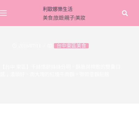
跳
利歐娜樂生活
至
美食|旅遊|親子|美妝
主
要
內
容
2016/07/11
台中東區美食
【台中 東區】千絲烙餅絲絲分明、酥脆與棉軟的雙重口
感；湯頭好、肉大塊的紅燒牛肉麵。御如意麵點館