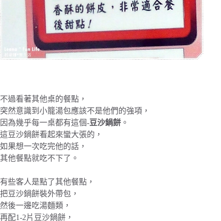
不過看著其他桌的餐點，
突然意識到小籠湯包應該不是他們的強項，
因為幾乎每一桌都有這個-
豆沙鍋餅
。
這豆沙鍋餅看起來蠻大張的，
如果想一次吃完他的話，
其他餐點就吃不下了。
有些客人是點了其他餐點，
把豆沙鍋餅裝外帶包，
然後一邊吃湯麵類，
再配1-2片豆沙鍋餅，