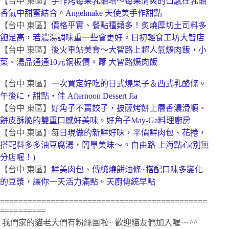
【台中 東區】
手作烤莓果乳酪塔～莓果清爽的口感在乳酪
香氣中甜蜜結合。Angelmake 天使美手作甜點
【台中 東區】
價格平實、餐點種類多！炙燒厚切土司料多
飽足高，若濃湯調味重一些會更好。日初輕食工坊大智店
【台中 東區】
後火車站美食～大智路上超人氣爌肉飯，小
菜、湯品通通10元銅板價。蕭 大智路爌肉飯
【台中 東區】
一次買定好吃的日式燒果子＆西式乳酪條。
午後に‧甜點‧佳 Afternoon Dessert Jia
【台中 東區】
好角子不賣餃子，披薩烤餅上層香濃滑順、
餅皮酥脆的雙重口感好美味。好角子May-Ga料理廚房
【台中 東區】
每日現做的新鮮好味，平價鮮肉包、花捲，
搭配料多多油豆腐湯，簡單美味～。自由路 上海點心(別無
分店喔！)
【台中 東區】
鮮美肉包、傳統燒餅油條~搭配口味多變化
的豆漿，讓你一天活力滿點。天廚傳統早點
=============================================
==========
我們家的貓老大們有粉絲團啦~ 歡迎貓友們加入喔~~^^