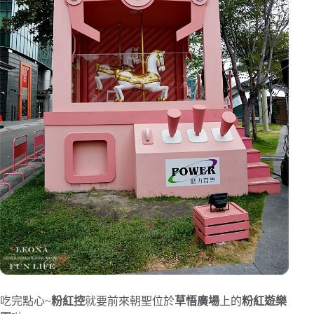
吃完點心~
粉紅控
就要前來朝聖位於
草悟廣場
上的
粉紅遊樂