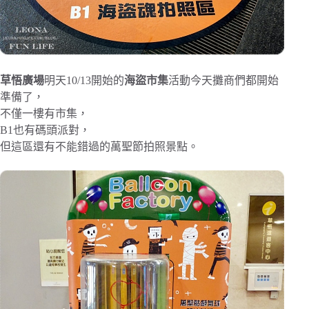
草悟廣場
明天10/13開始的
海盜市集
活動今天攤商們都開始
準備了，
不僅一樓有市集，
B1也有碼頭派對，
但這區還有不能錯過的萬聖節拍照景點。