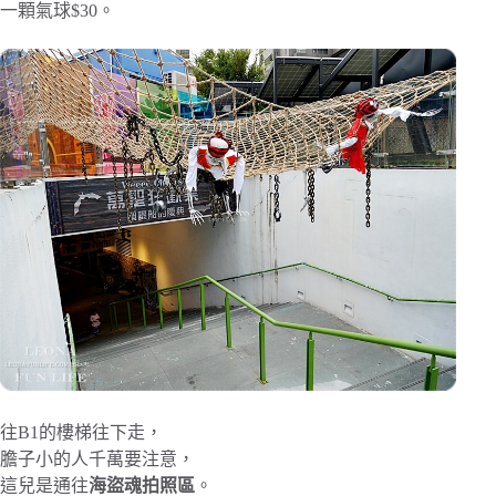
一顆氣球$30。
往B1的樓梯往下走，
膽子小的人千萬要注意，
這兒是通往
海盜魂拍照區
。