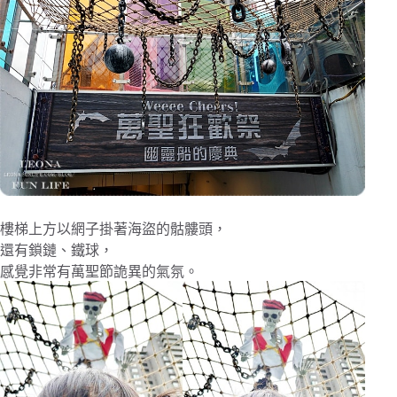
樓梯上方以網子掛著海盜的骷髏頭，
還有鎖鏈、鐵球，
感覺非常有萬聖節詭異的氣氛。