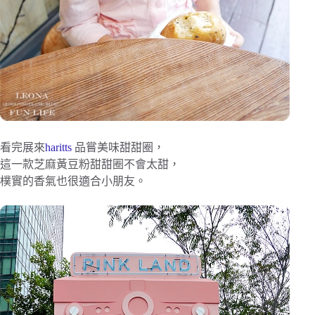
看完展來
haritts
品嘗美味甜甜圈，
這一款芝麻黃豆粉甜甜圈不會太甜，
樸實的香氣也很適合小朋友。