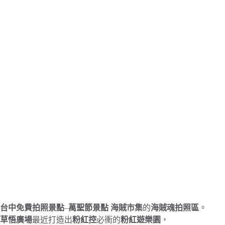
台中免費拍照景點
–
萬聖節景點 海賊市集
的
海賊魂拍照區
。
草悟廣場
最近打造出
粉紅控
必衝的
粉紅遊樂園
，