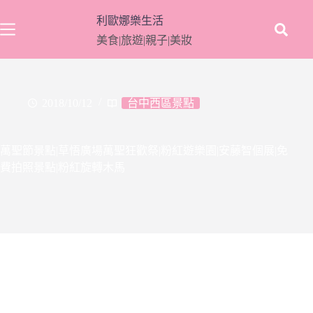
跳
利歐娜樂生活
至
美食|旅遊|親子|美妝
主
要
內
容
2018/10/12
台中西區景點
萬聖節景點|草悟廣場萬聖狂歡祭|粉紅遊樂園|安藤智個展|免
費拍照景點|粉紅旋轉木馬