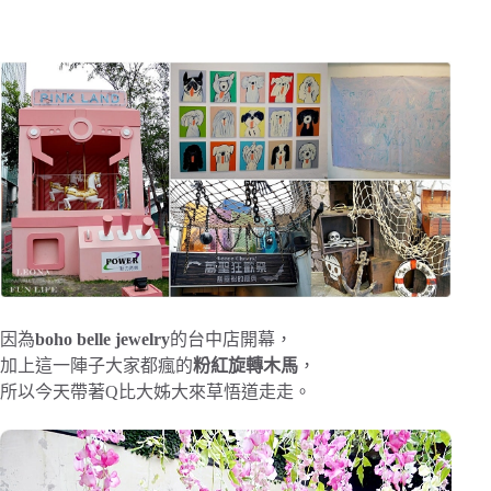
因為
boho belle jewelry
的台中店開幕，
加上這一陣子大家都瘋的
粉紅旋轉木馬
，
所以今天帶著Q比大姊大來草悟道走走。