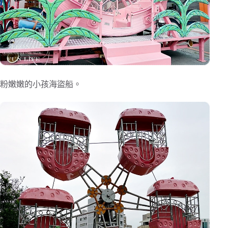
粉嫩嫩的小孩海盜船。