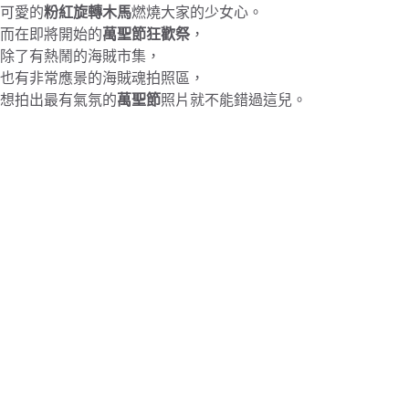
可愛的
粉紅旋轉木馬
燃燒大家的少女心。
而在即將開始的
萬聖節狂歡祭
，
除了有熱鬧的海賊市集，
也有非常應景的海賊魂拍照區，
想拍出最有氣氛的
萬聖節
照片就不能錯過這兒。