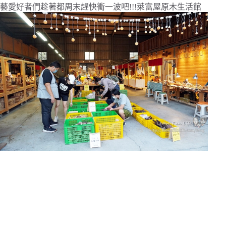
藝愛好者們趁著都周末趕快衝一波吧!!!萊富屋原木生活館