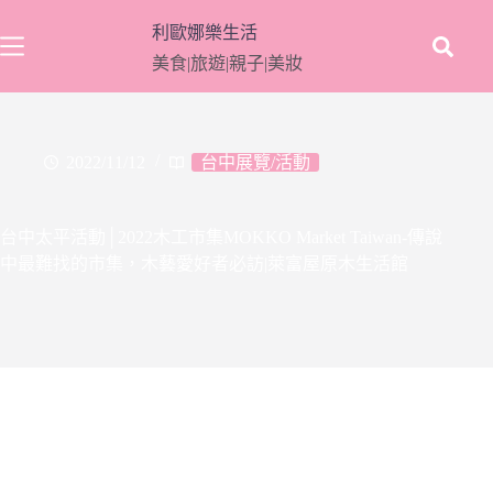
跳
利歐娜樂生活
至
美食|旅遊|親子|美妝
主
要
內
容
2022/11/12
台中展覽/活動
台中太平活動│2022木工市集MOKKO Market Taiwan-傳說
中最難找的市集，木藝愛好者必訪|萊富屋原木生活館