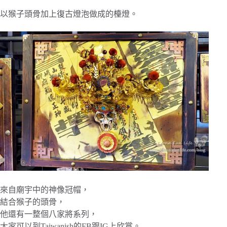
以猴子頭骨加上復古燈泡做成的檯燈。
來自廟宇中的神像冠帽，
結合猴子的頭骨，
他還有一整個八家將系列，
大家可以到Taiwanish的FB跟IG上欣賞。