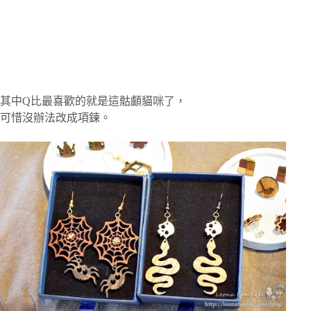
其中Q比最喜歡的就是這骷顱貓咪了，
可惜沒辦法改成項鍊。