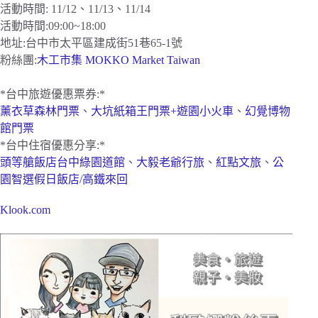
活動時間: 11/12、11/13、11/14
活動時間:09:00~18:00
地址:台中市太平區建成街51巷65-1號
粉絲團:
木工市集 MOKKO Market Taiwan
*台中旅遊優惠票券:*
薰衣草森林門票
、
大坑紙箱王門票+遊園小火車
、
幻覺博物
館門票
*台中住宿優惠分享:*
頭等艙飯店台中綠園道館
、
大毅老爺行旅
、
紅點文旅
、
公
園智選假日飯店/高鐵來回
Klook.com