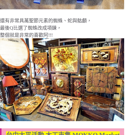
還有非常具萬聖節元素的蜘蛛、蛇與骷顱，
最後Q比選了蜘蛛改成項鍊，
整個就是非常的喜歡阿!!!
台中太平活動 木工市集 MOKKO Market