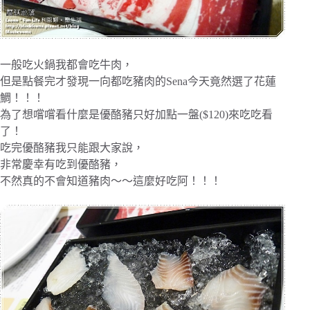
一般吃火鍋我都會吃牛肉，
但是點餐完才發現一向都吃豬肉的Sena今天竟然選了花蓮
鯛！！！
為了想嚐嚐看什麼是優酪豬只好加點一盤($120)來吃吃看
了！
吃完優酪豬我只能跟大家說，
非常慶幸有吃到優酪豬，
不然真的不會知道豬肉～～這麼好吃阿！！！