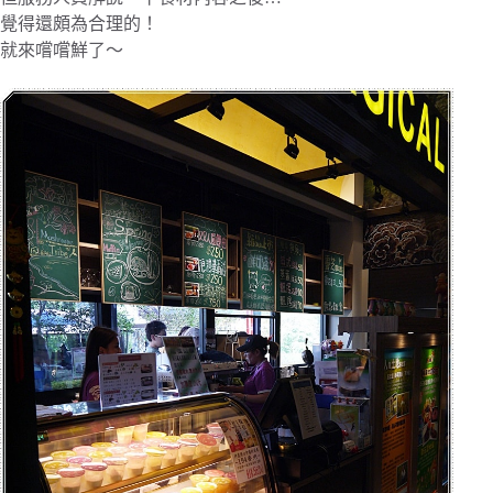
覺得還頗為合理的！
就來嚐嚐鮮了～