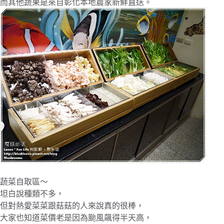
而其他蔬果是來自彰化本地農家新鮮直送。
蔬菜自取區～
坦白說種類不多，
但對熱愛菜菜跟菇菇的人來說真的很棒，
大家也知道菜價老是因為颱風飆得半天高，