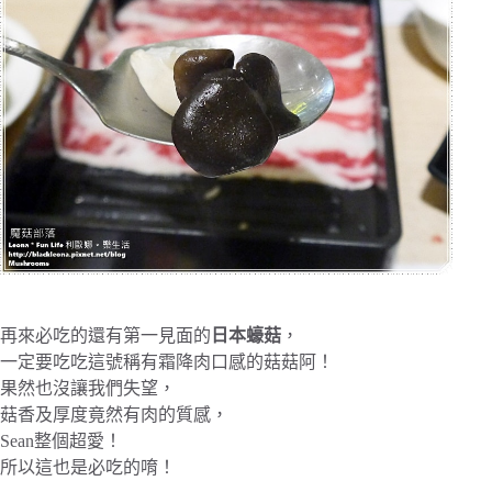
再來必吃的還有第一見面的
日本蠔菇
，
一定要吃吃這號稱有霜降肉口感的菇菇阿！
果然也沒讓我們失望，
菇香及厚度竟然有肉的質感，
Sean整個超愛！
所以這也是必吃的唷！