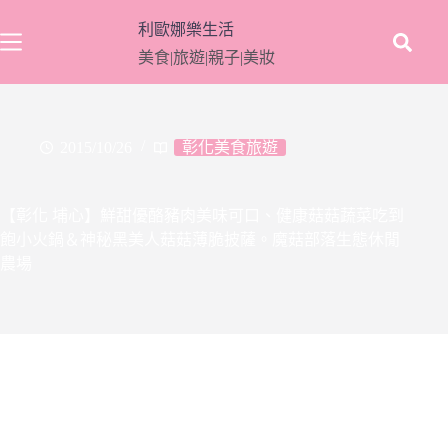
跳
利歐娜樂生活
至
美食|旅遊|親子|美妝
主
要
內
容
2015/10/26
彰化美食旅遊
【彰化 埔心】鮮甜優酪豬肉美味可口、健康菇菇蔬菜吃到
飽小火鍋＆神秘黑美人菇菇薄脆披薩。魔菇部落生態休閒
農場