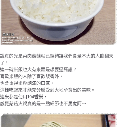
說真的光是菜肉菇菇就已經夠讓我們食量不大的人飽翻天
了！
連一碗米飯也大有來頭是想要逼死誰？
喜歡米飯的人除了喜歡飯香外，
也會重視米粒飽滿的口感，
這樣吃起來才能充分感受到大地孕育出的美味。
連米都是使用
194香米
，
感覺菇菇火鍋真的是一點細節也不馬虎阿～