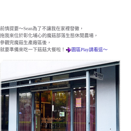
前情提要～Sean為了不讓我在家裡發黴，
拖我來位於彰化埔心的魔菇部落生態休閒農場，
參觀完魔菇生產廠區後，
就要準備來吃一下菇菇大餐啦！
園區Play請看這～