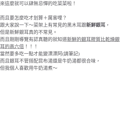
來這麼就可以肆無忌憚的吃菜菜啦！
而且要怎麼吃才划算＋厲害哩？
跟大家說一下～菜架上有常見的黑木耳跟
新鮮銀耳
，
但是新鮮銀耳真的不常見。
而且剛剛導覽有認真聽的就知道
新鮮的銀耳膠質比乾燥銀
耳的高六倍
！！！
當然要多吃一點才能變漂漂阿(請筆記)
而且銀耳不管搭配昆布湯還是牛奶湯都很合味，
但我個人喜歡用牛奶湯煮～