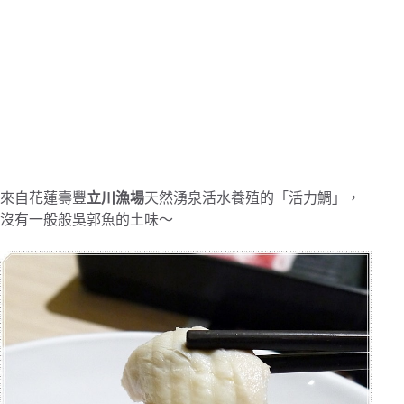
來自花蓮壽豐
立川漁場
天然湧泉活水養殖的「活力鯛」，
沒有一般般吳郭魚的土味～