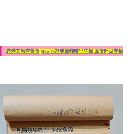
鹿港天后宮美食|New19舒芙蕾咖啡早午餐 厚蛋吐司套餐