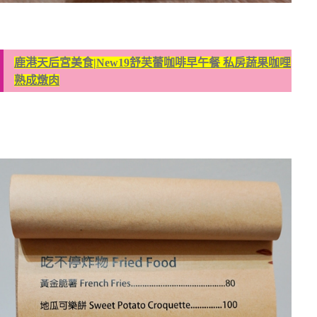
鹿港天后宮美食|New19舒芙蕾咖啡早午餐 私房蔬果咖哩
熟成燉肉