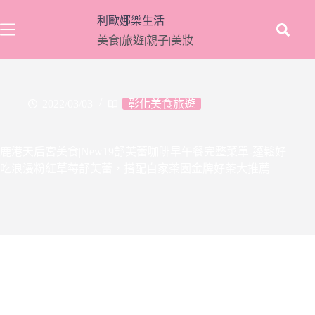
跳
利歐娜樂生活
至
美食|旅遊|親子|美妝
主
要
內
容
2022/03/03
彰化美食旅遊
鹿港天后宮美食|New19舒芙蕾咖啡早午餐完整菜單-蓬鬆好
吃浪漫粉紅草莓舒芙蕾，搭配自家茶園金牌好茶大推薦