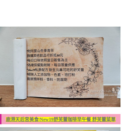
鹿港天后宮美食|New19舒芙蕾咖啡早午餐 舒芙蕾菜單