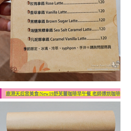
鹿港天后宮美食|New19舒芙蕾咖啡早午餐 老師傅烘咖啡