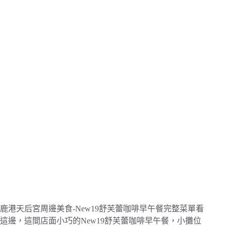
鹿港天后宮周邊美食-New19舒芙蕾咖啡早午餐完整菜單看
這邊，這間店面小巧的New19舒芙蕾咖啡早午餐，小攤位