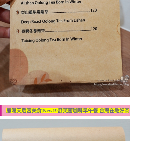
鹿港天后宮美食|New19舒芙蕾咖啡早午餐 台灣在地好茶