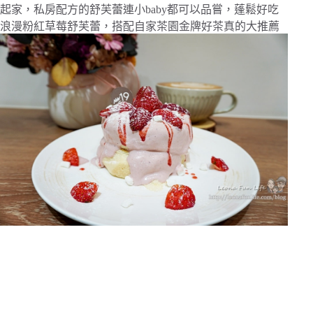
起家，私房配方的舒芙蕾連小baby都可以品嘗，蓬鬆好吃
浪漫粉紅草莓舒芙蕾，搭配自家茶園金牌好茶真的大推薦