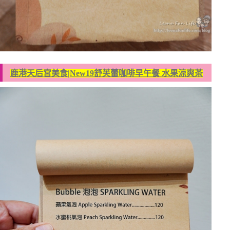
鹿港天后宮美食|New19舒芙蕾咖啡早午餐 水果涼爽茶