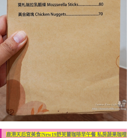
鹿港天后宮美食|New19舒芙蕾咖啡早午餐 私房蔬果咖哩