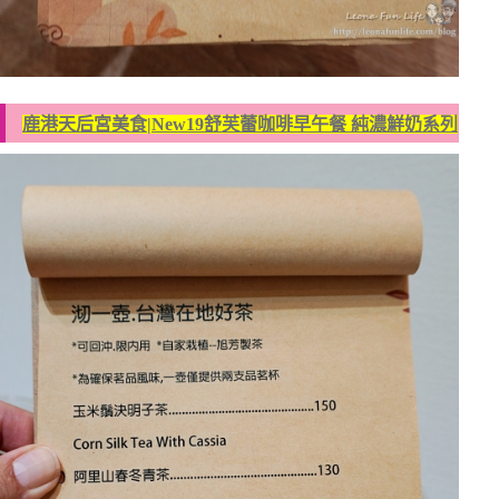
鹿港天后宮美食|New19舒芙蕾咖啡早午餐 純濃鮮奶系列