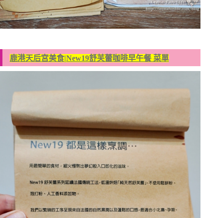
鹿港天后宮美食|New19舒芙蕾咖啡早午餐 菜單