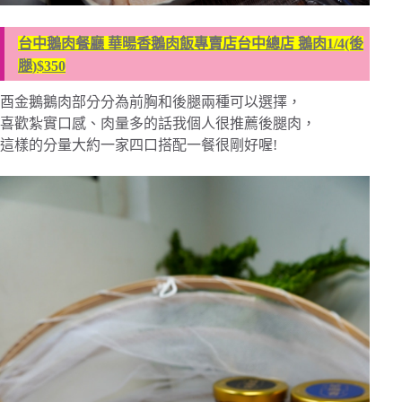
台中鵝肉餐廳 華暘香鵝肉飯專賣店台中總店 鵝肉1/4(後
腿)$350
酉金鵝鵝肉部分分為前胸和後腿兩種可以選擇，
喜歡紮實口感、肉量多的話我個人很推薦後腿肉，
這樣的分量大約一家四口搭配一餐很剛好喔!