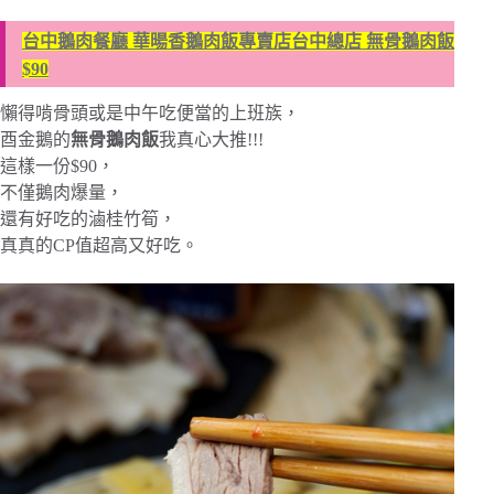
台中鵝肉餐廳 華暘香鵝肉飯專賣店台中總店 無骨鵝肉飯
$90
懶得啃骨頭或是中午吃便當的上班族，
酉金鵝的
無骨鵝肉飯
我真心大推!!!
這樣一份$90，
不僅鵝肉爆量，
還有好吃的滷桂竹筍，
真真的CP值超高又好吃。