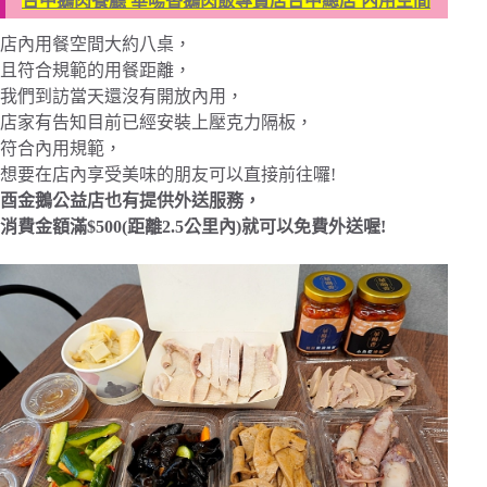
台中鵝肉餐廳 華暘香鵝肉飯專賣店台中總店 內用空間
店內用餐空間大約八桌，
且符合規範的用餐距離，
我們到訪當天還沒有開放內用，
店家有告知目前已經安裝上壓克力隔板，
符合內用規範，
想要在店內享受美味的朋友可以直接前往囉!
酉金鵝公益店也有提供外送服務，
消費金額滿$500(距離2.5公里內)就可以免費外送喔!