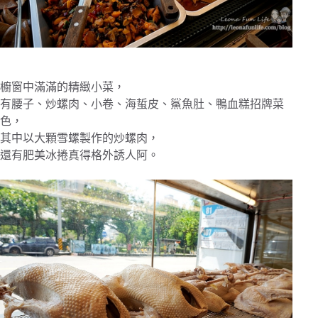
櫥窗中滿滿的精緻小菜，
有腰子、炒螺肉、小卷、海蜇皮、鯊魚肚、鴨血糕招牌菜
色，
其中以大顆雪螺製作的炒螺肉，
還有肥美冰捲真得格外誘人阿。