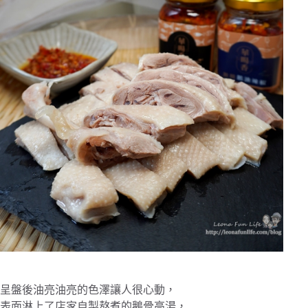
呈盤後油亮油亮的色澤讓人很心動，
表面淋上了店家自製熬煮的鵝骨高湯，