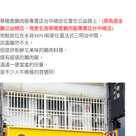
華暘香鵝肉飯專賣店台中總店位置在公益路上，
(原為酉金
鵝公益總店，現更名為華暘香鵝肉飯專賣店台中總店)
地點就位在水貨MINI和麥仕嘉法式三明治中間，
店面雖然不大，
但提供新鮮又美味的鵝肉料理，
還有超值的鵝肉飯，
滿滿一便當盒的份量，
是不少人午晚餐的首選阿!