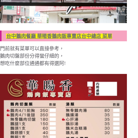
台中鵝肉餐廳 華暘香鵝肉飯專賣店台中總店 菜單
門前就有菜單可以直接參考，
鵝肉切盤部份分得蠻仔細的，
想吃什麼部位通通都有得選阿!