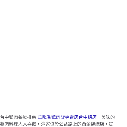
台中鵝肉餐廳推薦-
華暘香鵝肉飯專賣店台中總店
，美味的
鵝肉料理人人喜歡，這家位於公益路上的酉金鵝總店，提