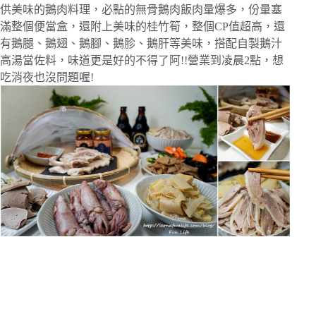
供美味的鵝肉料理，必點的無骨鵝肉飯肉量爆多，份量塞
滿整個便當盒，還附上美味的桂竹筍，整個CP值超高，還
有鵝腿、鵝翅、鵝腳、鵝胗、鵝肝等美味，搭配自製鵝汁
高湯當佐料，味道更是好的不得了阿!!營業到凌晨2點，想
吃消夜也沒問題喔!