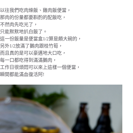
以往我們吃肉燥飯、雞肉飯便當，
那肉的份量都要斟酌的配飯吃，
不然肉先吃光了，
只能默默地扒白飯了。
這一份飯量是便當盒1/2算是頗大碗的，
另外1/2放滿了鵝肉跟桂竹筍，
而且真的是可以豪邁地大口吃，
每一口都吃得到滿滿鵝肉，
工作日很煩悶可以來上這樣一個便當，
瞬間都能滿血復活阿!