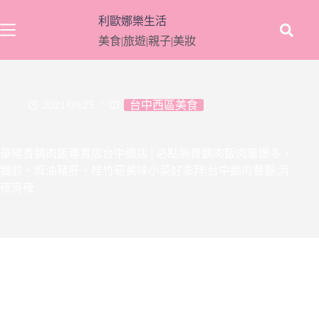
跳
利歐娜樂生活
至
美食|旅遊|親子|美妝
主
要
內
容
2021/09/25
台中西區美食
華暘香鵝肉飯專賣店台中總店│必點無骨鵝肉飯肉量爆多，
鵝胗、麻油豬肝、桂竹筍美味小菜好澎拜|台中鵝肉餐廳|消
夜宵夜