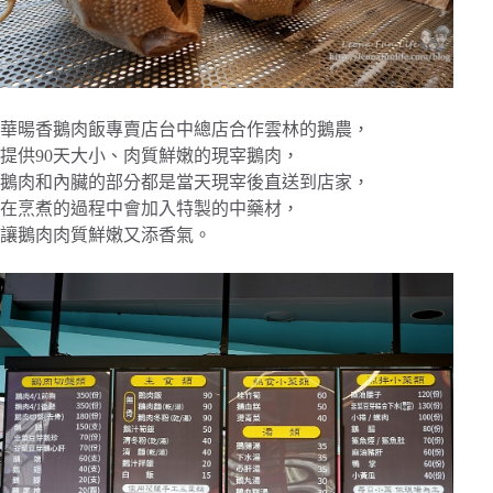
華暘香鵝肉飯專賣店台中總店合作雲林的鵝農，
提供90天大小、肉質鮮嫩的現宰鵝肉，
鵝肉和內臟的部分都是當天現宰後直送到店家，
在烹煮的過程中會加入特製的中藥材，
讓鵝肉肉質鮮嫩又添香氣。