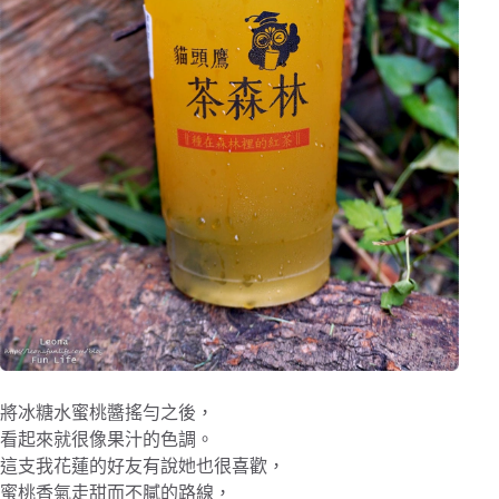
將冰糖水蜜桃醬搖勻之後，
看起來就很像果汁的色調。
這支我花蓮的好友有說她也很喜歡，
蜜桃香氣走甜而不膩的路線，