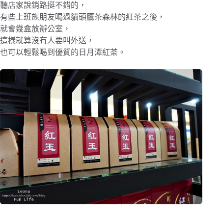
聽店家說銷路挺不錯的，
有些上班族朋友喝過貓頭鷹茶森林的紅茶之後，
就會幾盒放辦公室，
這樣就算沒有人要叫外送，
也可以輕鬆喝到優質的日月潭紅茶。