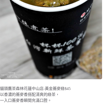
貓頭鷹茶森林花蓮中山店-黃金蕎麥綠$45
以香濃的蕎麥香搭配清爽的綠茶，
一入口蕎麥香瞬間充滿口腔。