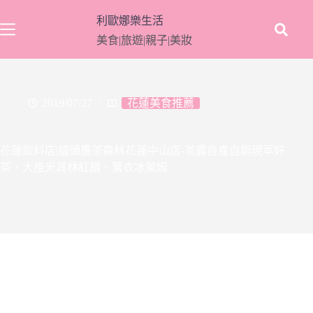
跳
利歐娜樂生活
至
美食|旅遊|親子|美妝
主
要
內
容
2019/07/27
花蓮美食推薦
花蓮飲料店|貓頭鷹茶森林花蓮中山店-茶農自產自銷現萃好
茶，大推米其林紅韻、薰衣冰萊姆