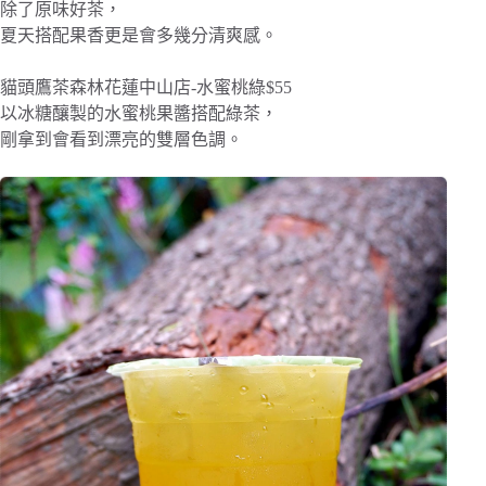
除了原味好茶，
夏天搭配果香更是會多幾分清爽感。
貓頭鷹茶森林花蓮中山店-水蜜桃綠$55
以冰糖釀製的水蜜桃果醬搭配綠茶，
剛拿到會看到漂亮的雙層色調。