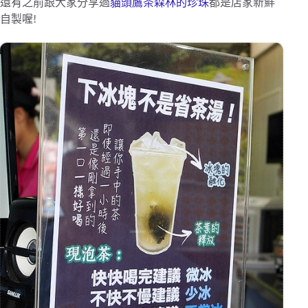
還有之前跟大家分享過
貓頭鷹茶森林的珍珠
都是店家新鮮
自製喔!