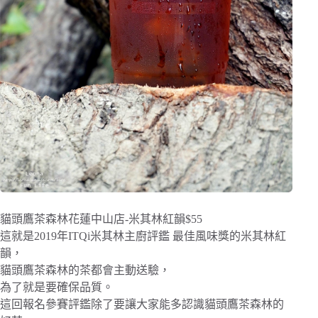
貓頭鷹茶森林花蓮中山店-米其林紅韻$55
這就是2019年ITQi米其林主廚評鑑 最佳風味獎的米其林紅
韻，
貓頭鷹茶森林的茶都會主動送驗，
為了就是要確保品質。
這回報名參賽評鑑除了要讓大家能多認識貓頭鷹茶森林的