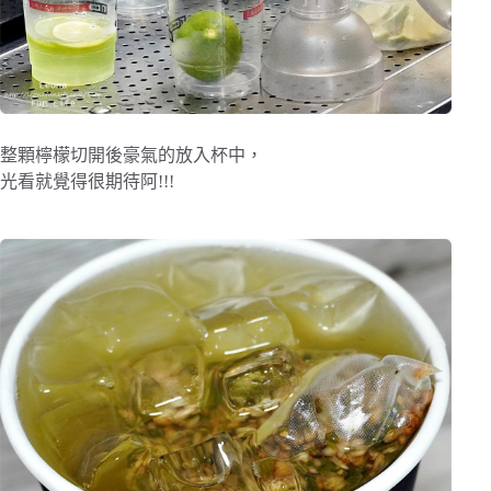
整顆檸檬切開後豪氣的放入杯中，
光看就覺得很期待阿!!!