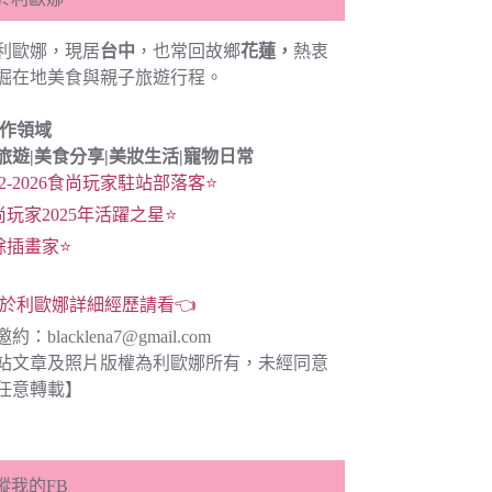
利歐娜，現居
台中
，也常回故鄉
花蓮，
熱衷
掘在地美食與親子旅遊行程。
創作領域
旅遊|
美食分享|
美妝生活|寵物日常
22-2026食尚玩家駐站部落客⭐
尚玩家2025年活躍之星⭐
餘插畫家⭐
於利歐娜詳細經歷請看👈
邀約：
blacklena7@gmail.com
站文章及照片版權為利歐娜所有，未經同意
任意轉載】
蹤我的FB