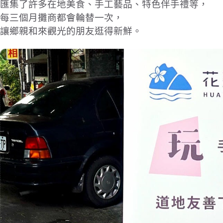
匯集了許多在地美食、手工藝品、特色伴手禮等，
每三個月攤商都會輪替一次，
讓鄉親和來觀光的朋友逛得新鮮。