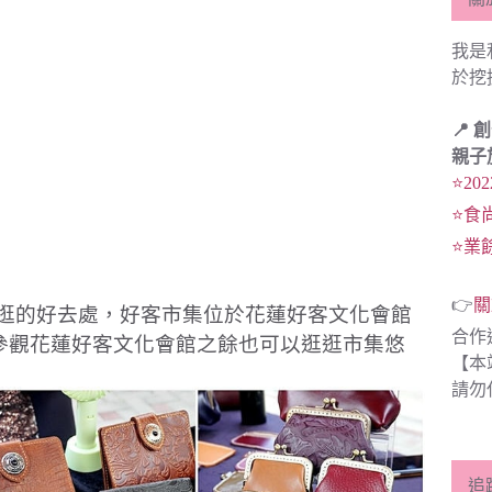
我是
於挖
📍 
親子
⭐20
⭐食
⭐業
👉
關
逛的好去處，好客市集位於花蓮好客文化會館
合作
參觀花蓮好客文化會館之餘也可以逛逛市集悠
【本
請勿
追