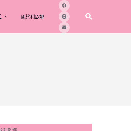
遊
關於利歐娜
於利歐娜