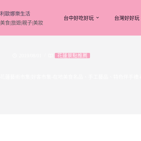
跳
至
利歐娜樂生活
台中好吃好玩
台灣好好玩
主
美食|旅遊|親子|美妝
要
內
容
2019/08/01
花蓮景點推薦
花蓮藝術市集|好客市集-在地美食名品、手工藝品、特色伴手禮