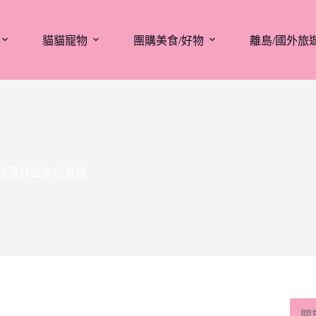
貓貓寵物
團購美食/好物
離島/國外旅
|花蓮好客文化會館
關