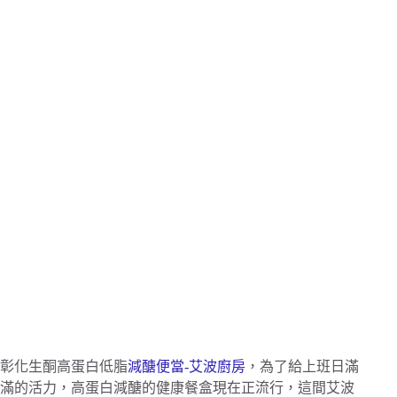
彰化生酮高蛋白低脂
減醣便當-艾波廚房
，為了給上班日滿
滿的活力，高蛋白減醣的健康餐盒現在正流行，這間艾波