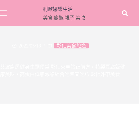
跳
利歐娜樂生活
至
美食|旅遊|親子|美妝
主
要
內
容
2022/05/18
彰化美食旅遊
艾波廚房健身生酮便當|彰化火車站正前方，特製豆腐飯健
康美味，高蛋白低脂減醣組合吃飽又吃巧|彰化外帶美食