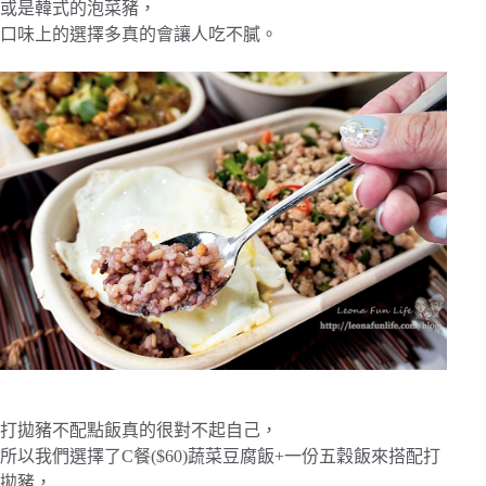
或是韓式的泡菜豬，
口味上的選擇多真的會讓人吃不膩。
打拋豬不配點飯真的很對不起自己，
所以我們選擇了C餐($60)蔬菜豆腐飯+一份五穀飯來搭配打
拋豬，