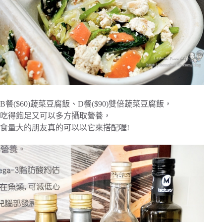
B餐($60)蔬菜豆腐飯、D餐($90)雙倍蔬菜豆腐飯，
吃得飽足又可以多方攝取營養，
食量大的朋友真的可以以它來搭配喔!