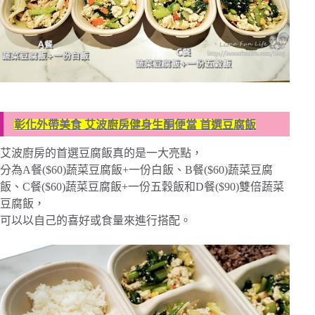
彰化外帶美食 艾波廚房健身生酮便當 首選豆腐飯
艾波廚房的首選豆腐飯真的是一大亮點，
分為A餐($60)蔬菜豆腐飯+一份白飯、B餐($60)蔬菜豆腐
飯、C餐($60)蔬菜豆腐飯+一份五穀飯和D餐($90)雙倍蔬菜
豆腐飯，
可以以自己的喜好或食量來進行搭配。