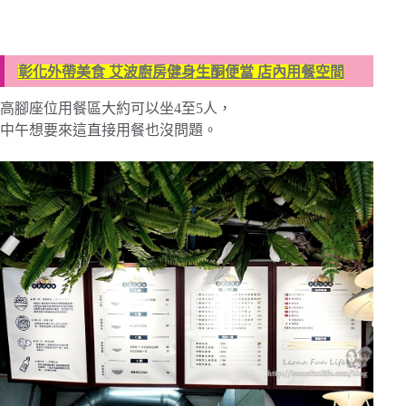
彰化外帶美食 艾波廚房健身生酮便當 店內用餐空間
高腳座位用餐區大約可以坐4至5人，
中午想要來這直接用餐也沒問題。