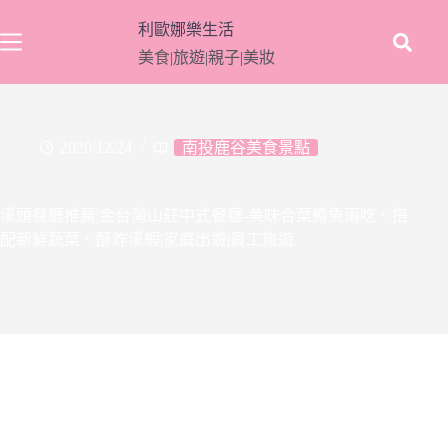
跳
利歐娜樂生活
至
美食|旅遊|親子|美妝
主
要
內
容
2020/12/24
南投鹿谷美食景點
溪頭餐廳推薦|金台灣山莊中式餐廳-美味合菜鱒魚兩吃、搭
配新鮮蔬菜、酥炸溪蝦|家庭出遊|員工旅遊