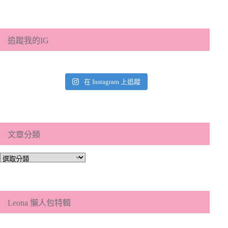
追蹤我的IG
在 Instagram 上追蹤
文章分類
文
章
分
類
Leona 懶人包特輯