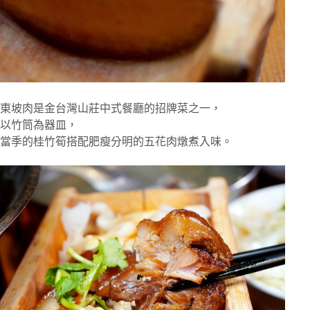
東坡肉是金台灣山莊中式餐廳的招牌菜之一，
以竹筒為器皿，
當季的桂竹筍搭配肥瘦分明的五花肉燉煮入味。