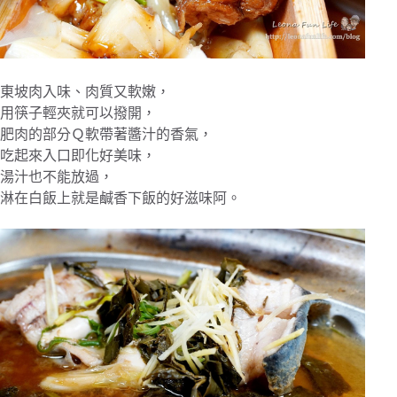
東坡肉入味、肉質又軟嫩，
用筷子輕夾就可以撥開，
肥肉的部分Ｑ軟帶著醬汁的香氣，
吃起來入口即化好美味，
湯汁也不能放過，
淋在白飯上就是鹹香下飯的好滋味阿。