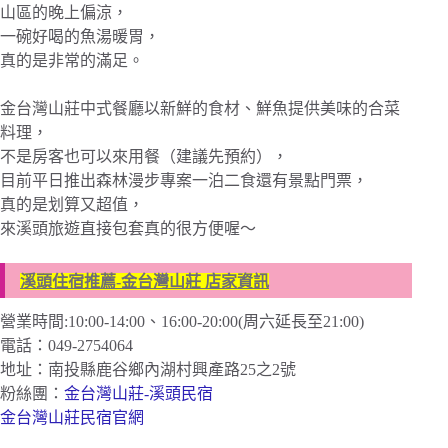
山區的晚上偏涼，
一碗好喝的魚湯暖胃，
真的是非常的滿足。
金台灣山莊中式餐廳以新鮮的食材、鮮魚提供美味的合菜
料理，
不是房客也可以來用餐（建議先預約），
目前平日推出森林漫步專案一泊二食還有景點門票，
真的是划算又超值，
來溪頭旅遊直接包套真的很方便喔～
溪頭住宿推薦-金台灣山莊 店家資訊
營業時間:10:00-14:00、16:00-20:00(周六延長至21:00)
電話：049-2754064
地址：南投縣鹿谷鄉內湖村興產路25之2號
粉絲團：
金台灣山莊-溪頭民宿
金台灣山莊民宿官網