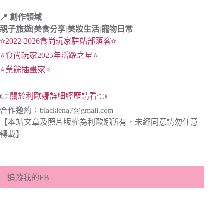
📍 創作領域
親子旅遊|
美食分享|
美妝生活|寵物日常
⭐2022-2026食尚玩家駐站部落客⭐
⭐食尚玩家2025年活躍之星⭐
⭐業餘插畫家⭐
👉
關於利歐娜詳細經歷請看👈
合作邀約：
blacklena7@gmail.com
【本站文章及照片版權為利歐娜所有，未經同意請勿任意
轉載】
追蹤我的FB