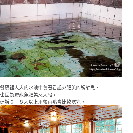
餐廳裡大大的水池中養著看起來肥美的鱘龍魚，
也因為鱘龍魚肥美又大尾，
建議６－８人以上用餐再點會比較吃完。