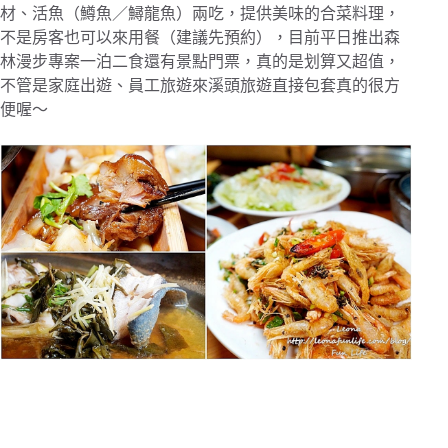
材、活魚（鱒魚／鱘龍魚）兩吃，
提供美味的合菜料理，
不是房客也可以來用餐（建議先預約），
目前
平日推出森
林漫步專案一泊二食還有景點門票，
真的是划算又超值，
不管是
家庭出遊、
員工旅遊
來溪頭旅遊直接包套真的很方
便喔～