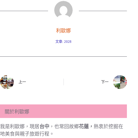
利歐娜
文章: 2028
上一
下一
關於利歐娜
我是利歐娜，現居
台中
，也常回故鄉
花蓮，
熱衷於挖掘在
地美食與親子旅遊行程。