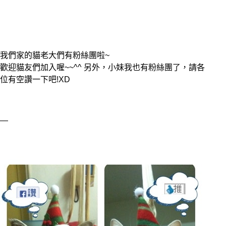
我們家的貓老大們有粉絲團啦~
歡迎貓友們加入喔~~^^ 另外，小妹我也有粉絲團了，請各
位有空讚一下吧!XD 
—