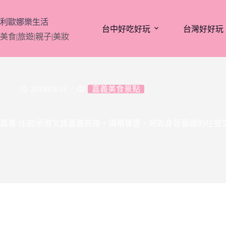
跳
至
利歐娜樂生活
台中好吃好玩
台灣好好玩
主
美食|旅遊|親子|美妝
要
內
容
2018/03/13
嘉義美食景點
嘉義 住宿|承億文旅嘉義商旅。價格實惠、宛如身居藝廊的住宿