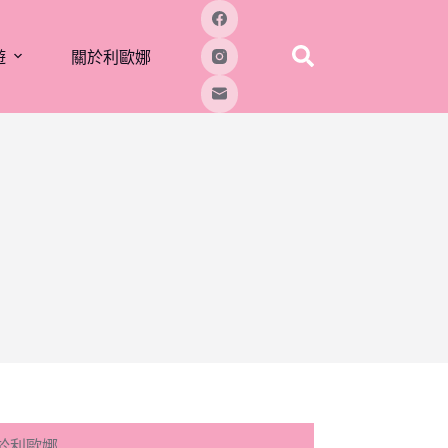
遊
關於利歐娜
於利歐娜