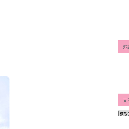
追
文
文
章
分