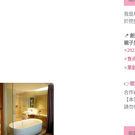
我是
於挖
📍 
親子
⭐20
⭐食
⭐業
👉
關
合作
【本
請勿
追