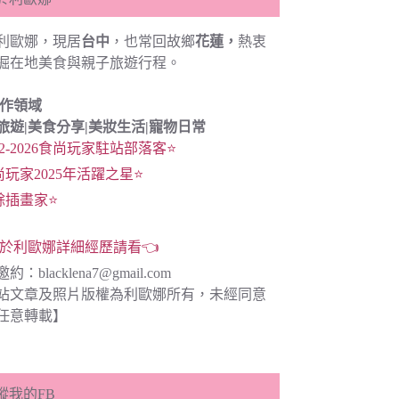
利歐娜，現居
台中
，也常回故鄉
花蓮，
熱衷
掘在地美食與親子旅遊行程。
創作領域
旅遊|
美食分享|
美妝生活|寵物日常
22-2026食尚玩家駐站部落客⭐
尚玩家2025年活躍之星⭐
餘插畫家⭐
於利歐娜詳細經歷請看👈
邀約：
blacklena7@gmail.com
站文章及照片版權為利歐娜所有，未經同意
任意轉載】
蹤我的FB