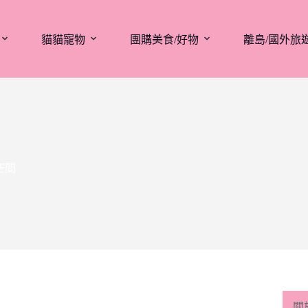
貓貓寵物
團購美食/好物
離島/國外旅
空間
關