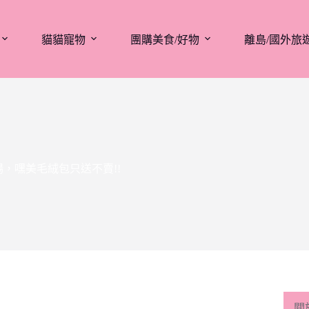
貓貓寵物
團購美食/好物
離島/國外旅
場，嘿美毛絨包只送不賣!!
關