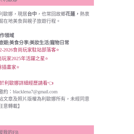
利歐娜，現居
台中
，也常回故鄉
花蓮，
熱衷
掘在地美食與親子旅遊行程。
創作領域
旅遊|
美食分享|
美妝生活|寵物日常
22-2026食尚玩家駐站部落客⭐
尚玩家2025年活躍之星⭐
餘插畫家⭐
於利歐娜詳細經歷請看👈
邀約：
blacklena7@gmail.com
站文章及照片版權為利歐娜所有，未經同意
任意轉載】
蹤我的FB