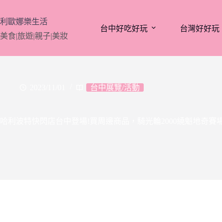
跳
至
利歐娜樂生活
台中好吃好玩
台灣好好玩
主
美食|旅遊|親子|美妝
要
內
容
2023/11/01
台中展覽/活動
哈利波特快閃店台中登場!買周邊商品，騎光輪2000繞魁地奇賽