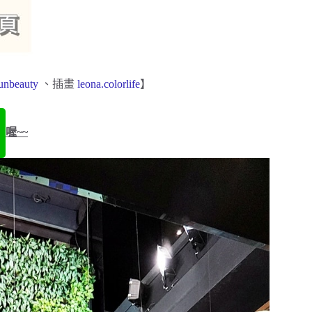
unbeauty
、插畫
leona.colorlife
】
喔~~