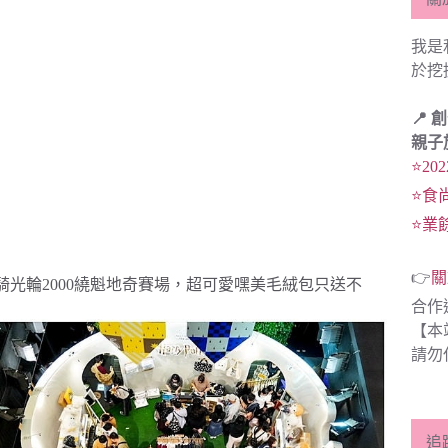
我是
於挖
📍 
親子
⭐20
⭐食
⭐業
👉
關
騎光輪2000繞魁地奇賽場，超可愛嘿美毛絨包只送不
合作
【本
請勿
追