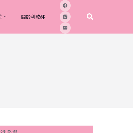
遊
關於利歐娜
於利歐娜