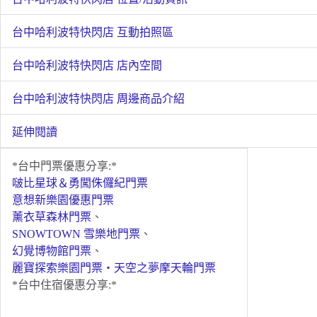
台中哈利波特快閃店 互動拍照區
台中哈利波特快閃店 店內空間
台中哈利波特快閃店 周邊商品介紹
延伸閱讀
*台中門票優惠分享:*
啵比星球＆勇闖侏儸紀門票
意想新樂園優惠門票
薰衣草森林門票
、
SNOWTOWN 雪樂地門票
、
幻覺博物館門票
、
麗寶探索樂園門票・天空之夢摩天輪門票
*台中住宿優惠分享:*