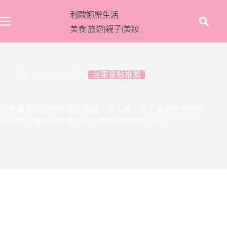
跳
利歐娜樂生活
至
美食|旅遊|親子|美妝
主
要
內
容
2021/01/13
台東景點推薦
台東溫泉飯店推薦|養生泳池、美人湯、親子設施館內娛樂
玩不完，還可以免費打小白球喔!|娜路彎大酒店