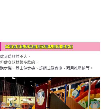
台東溫泉飯店推薦 娜路彎大酒店 健身房
健身房雖然不大，
但健身器材頗多款的，
跑步機、登山健步機、舒躺式健身車、兩用推舉椅等。