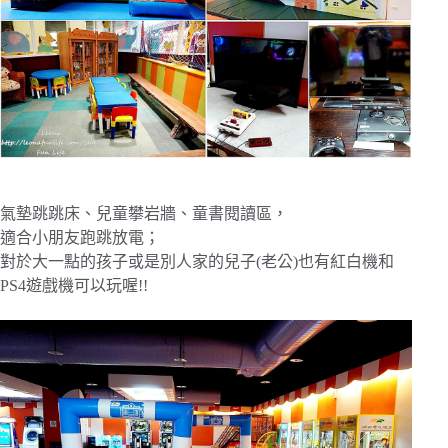
氣墊跳跳床、兒童攀岩牆、童書閱讀區，
適合小朋友跑跳放電；
對於大一點的孩子或是別人家的兒子(老公)也有紅白機和
PS4遊戲機可以玩喔!!