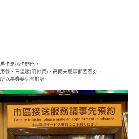
房卡是插卡開門，
用餐、三溫暖(須付費)、高爾夫體驗都要憑券，
所以票券要保管好喔~