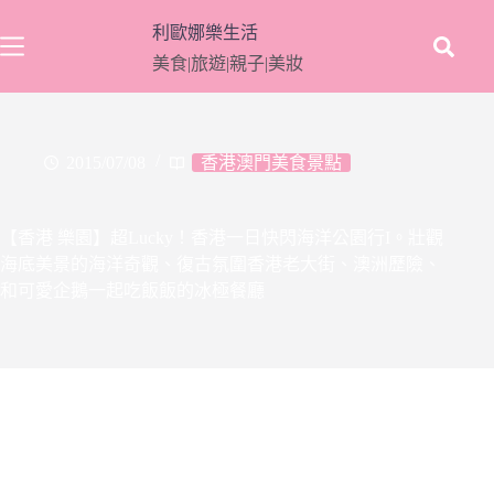
跳
利歐娜樂生活
至
美食|旅遊|親子|美妝
主
要
內
容
2015/07/08
香港澳門美食景點
【香港 樂園】超Lucky！香港一日快閃海洋公園行I。壯觀
海底美景的海洋奇觀、復古氛圍香港老大街、澳洲歷險、
和可愛企鵝一起吃飯飯的冰極餐廳