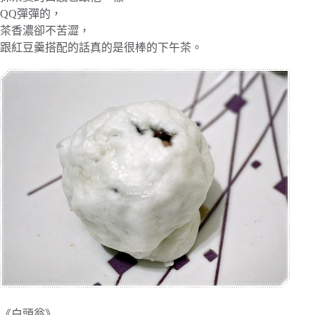
QQ彈彈的，
茶香濃卻不苦澀，
跟紅豆羹搭配的話真的是很棒的下午茶。
《白頭翁》