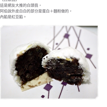
這是網友大推的白頭翁，
阿伯說外皮白白的部分是蛋白＋麵粉做的，
內餡是紅豆餡。