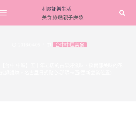
跳
利歐娜樂生活
至
美食|旅遊|親子|美妝
主
要
內
容
2016/04/05
台中中區美食
【台中 中區】五十年老店的古早好滋味，樸實卻美味的花
式銅鑼燒。名古屋日式點心-那瑪卡西(更新營業位置)