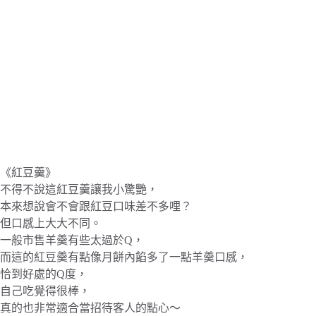
《紅豆羹》
不得不說這紅豆羹讓我小驚艷，
本來想說會不會跟紅豆口味差不多哩？
但口感上大大不同。
一般市售羊羹有些太過於Q，
而這的紅豆羹有點像月餅內餡多了一點羊羹口感，
恰到好處的Q度，
自己吃覺得很棒，
真的也非常適合當招待客人的點心～