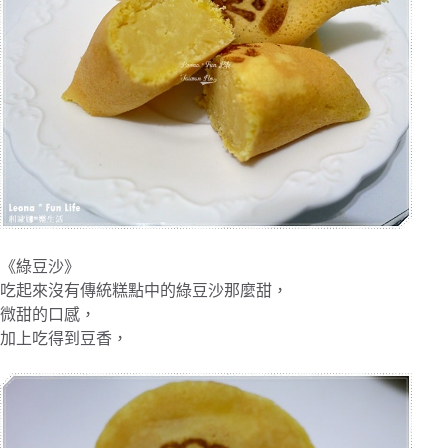
《綠豆沙》
吃起來沒有傳統糕點中的綠豆沙那麼甜，
微甜的口感，
加上吃得到豆香，