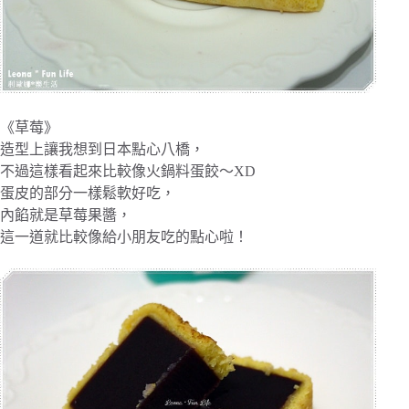
《草莓》
造型上讓我想到日本點心八橋，
不過這樣看起來比較像火鍋料蛋餃～XD
蛋皮的部分一樣鬆軟好吃，
內餡就是草莓果醬，
這一道就比較像給小朋友吃的點心啦！