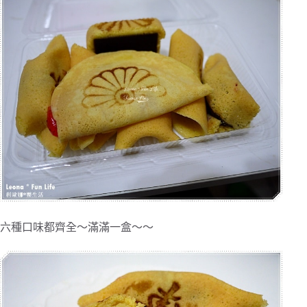
六種口味都齊全～滿滿一盒～～