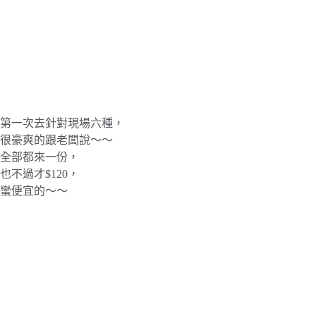
第一次去針對現場六種，
很豪爽的跟老闆說～～
全部都來一份，
也不過才$120，
蠻便宜的～～