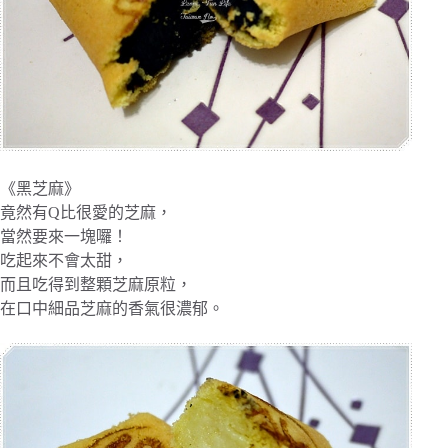
《黑芝麻》
竟然有Q比很愛的芝麻，
當然要來一塊囉！
吃起來不會太甜，
而且吃得到整顆芝麻原粒，
在口中細品芝麻的香氣很濃郁。