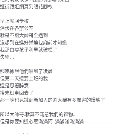
逛街跟逛網頁到眼花腳軟
早上就回學校
潛伏在各辦公室
就是不讓大帥哥全遇到
沒想到在進好樂迪包廂前才知道
我那白癡孩子利早就破梗了
失望….
那晚據說他們唱到了凌晨
但第二天還要上班的我
還是忍著醉意
搭末班車回去了
那一晚也見識到新加入的劉大嬸有多厲害的爆笑了
所以大帥哥.就算不滿意我們的禮物..
但是你要知道心意滿滿阿..滿滿滿滿滿滿………………..