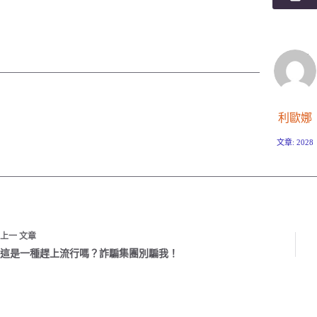
利歐娜
文章: 2028
上一
文章
這是一種趕上流行嗎？詐騙集團別騙我！