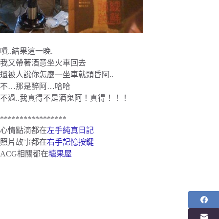
嘖..結果這一晚.
我又帶著酒意坐火車回去
還被人說你怎麼一坐車就頭昏阿..
不…那是醉阿…哈哈
不過..我真得不是酒鬼阿！真得！！！
*****************
心情點滴都在
左手純真日記
照片故事都在
右手記憶按鍵
ACG相關都在
糖果屋