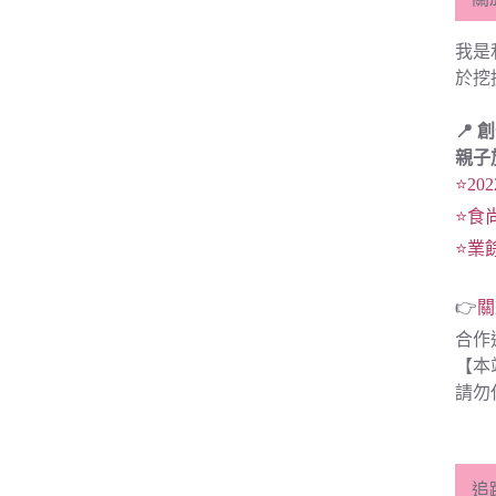
我是
於挖
📍 
親子
⭐20
⭐食
⭐業
👉
關
合作
【本
請勿
追