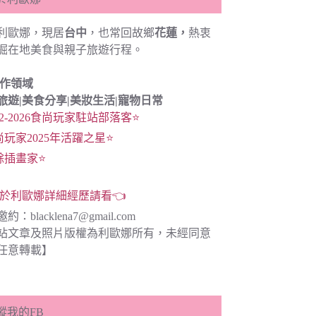
利歐娜，現居
台中
，也常回故鄉
花蓮，
熱衷
掘在地美食與親子旅遊行程。
創作領域
旅遊|
美食分享|
美妝生活|寵物日常
22-2026食尚玩家駐站部落客⭐
尚玩家2025年活躍之星⭐
餘插畫家⭐
於利歐娜詳細經歷請看👈
邀約：
blacklena7@gmail.com
站文章及照片版權為利歐娜所有，未經同意
任意轉載】
蹤我的FB