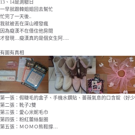
13、14是測驗日
一早就跟韓姐姐回去幫忙
忙完了一天後..
我就被丟在深山裡發瘋
因為癡漢不在借住他房間
才發現…癡漢真的是個女生阿….
有圖有真相
第一張：假睫毛的盒子、手機水鑽貼、薔薇氣息的口含錠（好少
第二張：靴子2雙
第三張：愛心米妮毛巾
第四張：粉紅蕾絲髮圈
第五張：ＭＯＭＯ熊鞋撐…