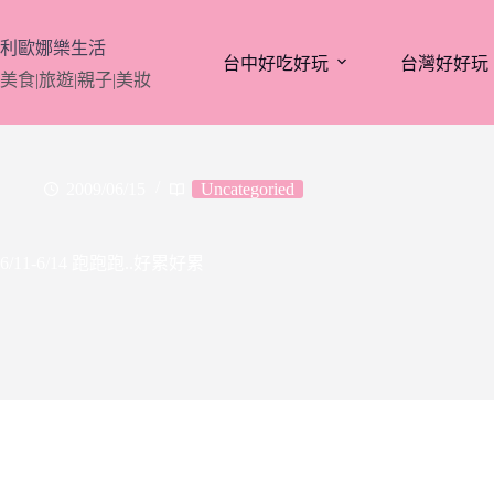
跳
至
利歐娜樂生活
台中好吃好玩
台灣好好玩
主
美食|旅遊|親子|美妝
要
內
容
2009/06/15
Uncategoried
6/11-6/14 跑跑跑..好累好累