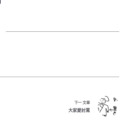
下一
文章
大家愛討罵