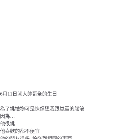
6月11日就大帥哥全的生日
為了挑禮物可是快傷透我跟嵐寶的腦筋
因為…
他很挑
他喜歡的都不便宜
他的朋友很多..怕送到相同的東西