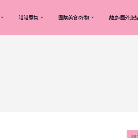
貓貓寵物
團購美食/好物
離島/國外旅
關