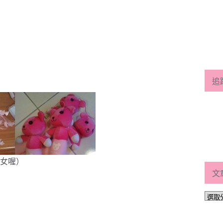
追
女喔）
文
文
章
分