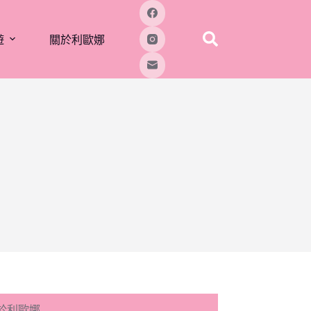
遊
關於利歐娜
於利歐娜