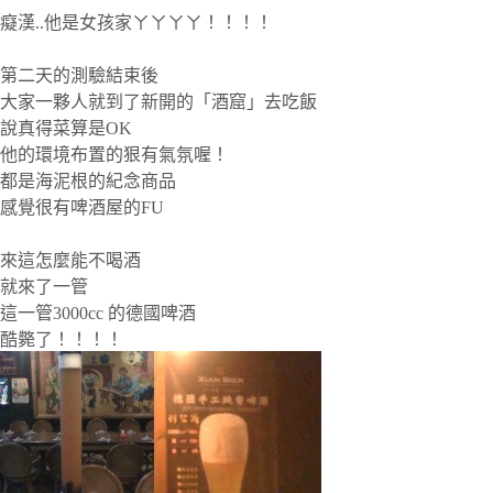
癡漢..他是女孩家ㄚㄚㄚㄚ！！！！
第二天的測驗結束後
大家一夥人就到了新開的「酒窟」去吃飯
說真得菜算是OK
他的環境布置的狠有氣氛喔！
都是海泥根的紀念商品
感覺很有啤酒屋的FU
來這怎麼能不喝酒
就來了一管
這一管3000cc 的德國啤酒
酷斃了！！！！