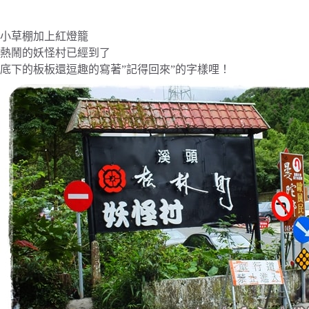
小草棚加上紅燈籠
熱鬧的妖怪村已經到了
底下的板板還逗趣的寫著”記得回來”的字樣哩！