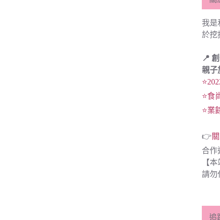
我是
於挖
📍 
親子
⭐20
⭐食
⭐業
👉
關
合作
【本
請勿
追