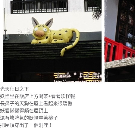
光天化日之下
妖怪坐在飯店上方喝茶+看著妖怪報
長鼻子的天狗在屋上看起來很驕傲
妖貓懶懶得躺在屋頂上
還有壞脾氣的妖怪拿著槌子
把屋頂穿出了一個洞哩！