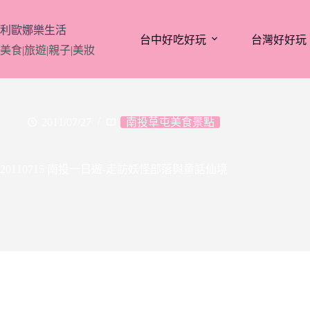
跳
至
利歐娜樂生活
台中好吃好玩
台灣好好玩
主
美食|旅遊|親子|美妝
要
內
容
2011/07/27
南投草屯美食景點
20110715 南投一日遊-走訪妖怪部落與童話仙境