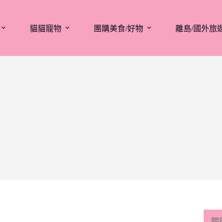
貓貓寵物
團購美食/好物
離島/國外旅
關