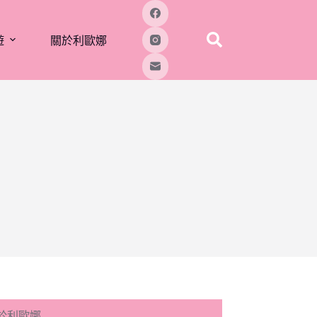
遊
關於利歐娜
於利歐娜