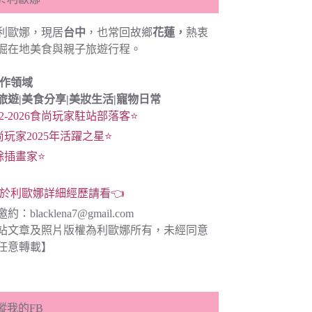
利歐娜，現居
台中
，也常回故鄉
花蓮，
熱衷
掘在地美食與親子旅遊行程。
創作領域
旅遊|
美食分享|
美妝生活|寵物日常
22-2026食尚玩家駐站部落客⭐
尚玩家2025年活躍之星⭐
餘插畫家⭐
於利歐娜詳細經歷請看👈
邀約：
blacklena7@gmail.com
站文章及照片版權為利歐娜所有，未經同意
任意轉載】
蹤我的FB