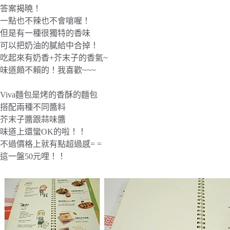
答案揭曉！
一點也不辣也不會嗆喔！
但是有一種很獨特的香味
可以把奶油的膩給中合掉！
吃起來有奶香+芥末子的香氣~
味道頗不賴的！我喜歡~~~
Viva麵包是烤的香酥的麵包
搭配兩種不同醬料
芥末子醬跟蒜味醬
味道上還蠻OK的啦！！
不過價格上就有點超過感= =
這一盤50元哩！！