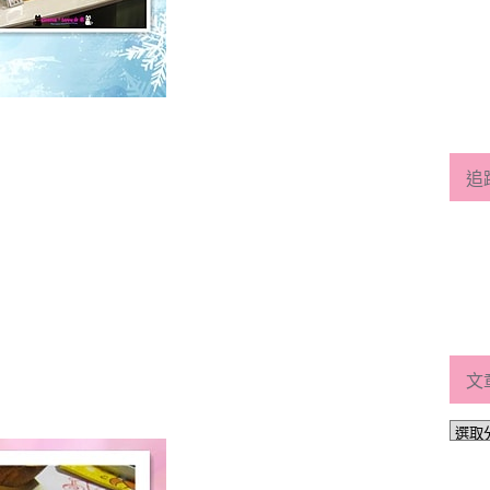
追
文
文
章
分