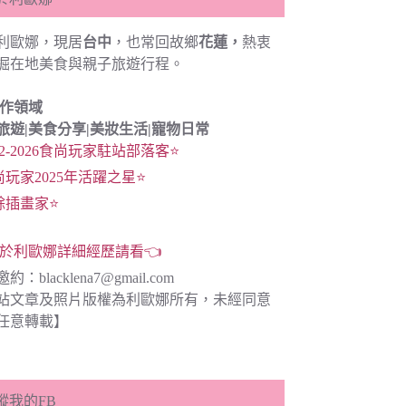
利歐娜，現居
台中
，也常回故鄉
花蓮，
熱衷
掘在地美食與親子旅遊行程。
創作領域
旅遊|
美食分享|
美妝生活|寵物日常
22-2026食尚玩家駐站部落客⭐
尚玩家2025年活躍之星⭐
餘插畫家⭐
於利歐娜詳細經歷請看👈
邀約：
blacklena7@gmail.com
站文章及照片版權為利歐娜所有，未經同意
任意轉載】
蹤我的FB