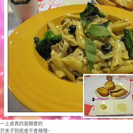
一上桌真的是頗香的
芥末子到底會不會辣哩~