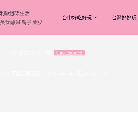
跳
至
利歐娜樂生活
台中好吃好玩
台灣好好玩
主
美食|旅遊|親子|美妝
要
內
容
2010/12/16
Uncategoried
1121 可愛塗鴉王國-一中 Jane&Tony 義式Party food