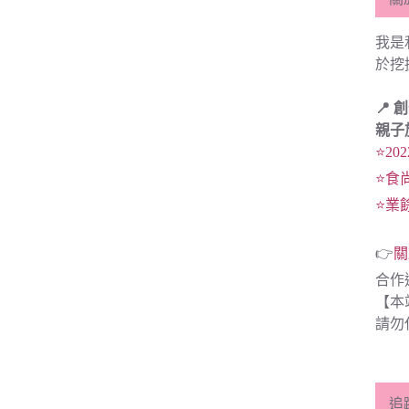
我是
於挖
📍 
親子
⭐20
⭐食
⭐業
👉
關
合作
【本
請勿
追