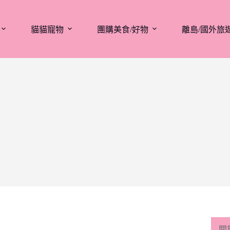
貓貓寵物
團購美食/好物
離島/國外旅
關