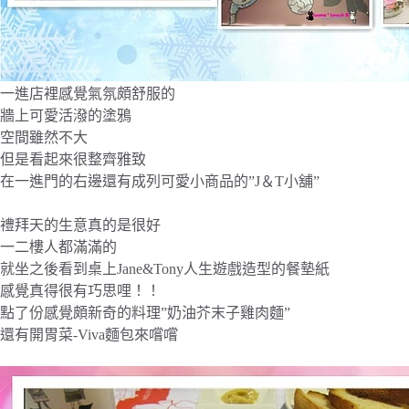
一進店裡感覺氣氛頗舒服的
牆上可愛活潑的塗鴉
空間雖然不大
但是看起來很整齊雅致
在一進門的右邊還有成列可愛小商品的”J＆T小舖”
禮拜天的生意真的是很好
一二樓人都滿滿的
就坐之後看到桌上Jane&Tony人生遊戲造型的餐墊紙
感覺真得很有巧思哩！！
點了份感覺頗新奇的料理”奶油芥末子雞肉麵”
還有開胃菜-Viva麵包來嚐嚐