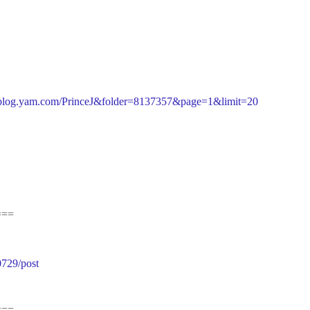
m.blog.yam.com/PrinceJ&folder=8137357&page=1&limit=20
===
0729/post
===