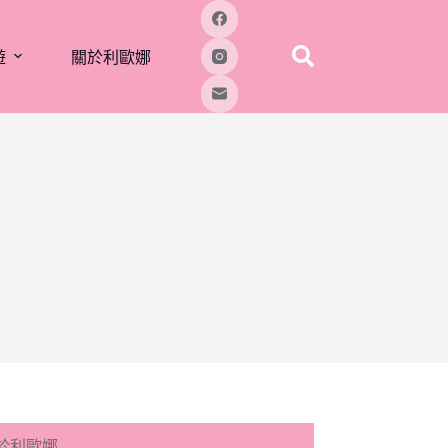
遊
關於利歐娜
於利歐娜