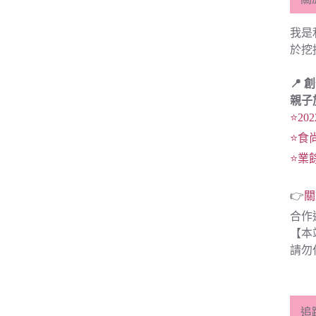
我是
於挖
📍 
親子
⭐20
⭐食
⭐業
👉
關
合作
【本
請勿
追