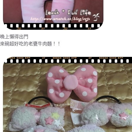
晚上懶得出門
來碗超好吃的老甕牛肉麵！！