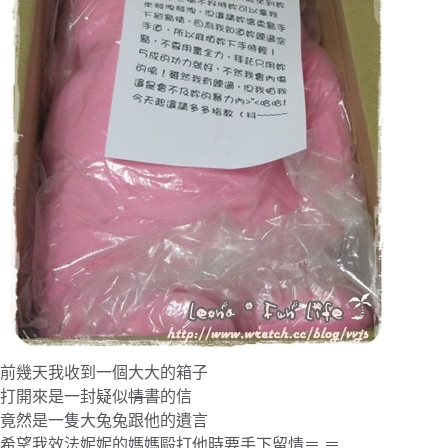
前幾天我收到一個大大的箱子
打開來是一封疑似
情書
的信
竟然是一隻大兔兔跟他的遺言
希望我效法妮妮的媽媽毆打他時要手下留情＝ ＝