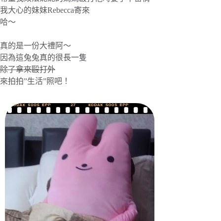
我大心的妹妹Rebecca寄來
哈～
真的是一份大禮阿～
因為這兔兔真的很長一隻
除了拿來毆打外
來拍拍”生活”照吧！