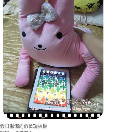
假日懶懶的趴著玩板板