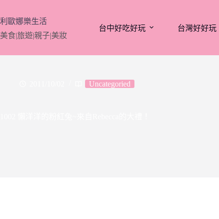
跳
至
利歐娜樂生活
台中好吃好玩
台灣好好玩
主
美食|旅遊|親子|美妝
要
內
容
2011/10/02
Uncategoried
1002 懶洋洋的粉紅兔~來自Rebecca的大禮！