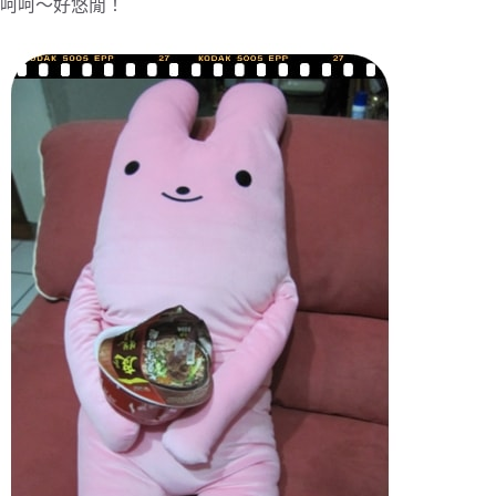
呵呵～好悠閒！