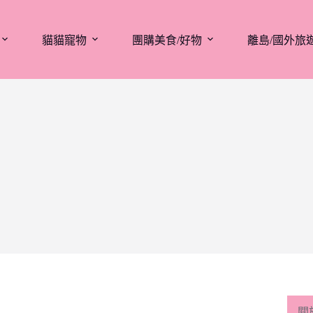
貓貓寵物
團購美食/好物
離島/國外旅
關