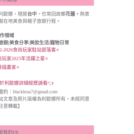
利歐娜，現居
台中
，也常回故鄉
花蓮，
熱衷
掘在地美食與親子旅遊行程。
創作領域
旅遊|
美食分享|
美妝生活|寵物日常
22-2026食尚玩家駐站部落客⭐
尚玩家2025年活躍之星⭐
餘插畫家⭐
於利歐娜詳細經歷請看👈
邀約：
blacklena7@gmail.com
站文章及照片版權為利歐娜所有，未經同意
任意轉載】
蹤我的FB