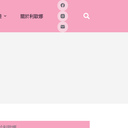
遊
關於利歐娜
於利歐娜