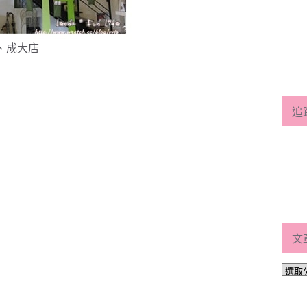
、成大店
追
文
文
章
分