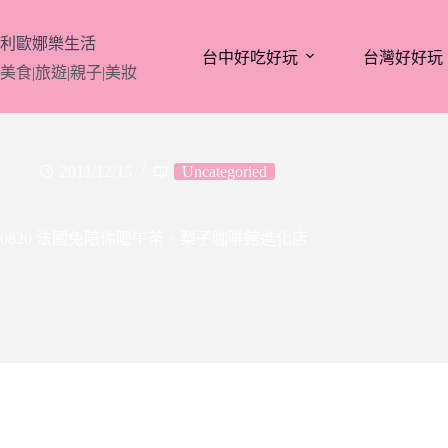
跳
至
利歐娜樂生活
台中好吃好玩
台灣好好玩
主
美食|旅遊|親子|美妝
要
內
容
2011/12/15
Uncategoried
0820 法國兔陪你喝午茶。梨子咖啡館進化店