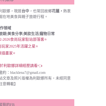
利歐娜，現居
台中
，也常回故鄉
花蓮，
熱衷
掘在地美食與親子旅遊行程。
創作領域
旅遊|
美食分享|
美妝生活|寵物日常
22-2026食尚玩家駐站部落客⭐
尚玩家2025年活躍之星⭐
餘插畫家⭐
於利歐娜詳細經歷請看👈
邀約：
blacklena7@gmail.com
站文章及照片版權為利歐娜所有，未經同意
任意轉載】
蹤我的FB