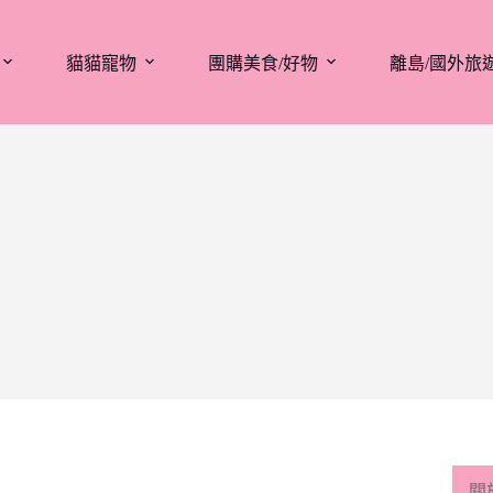
貓貓寵物
團購美食/好物
離島/國外旅
關