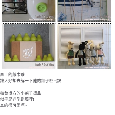
桌上的紙巾罐
讓人好想去解一下他的釦子喔~(誤
櫃台後方的小梨子禮盒
似乎是造型蠟燭哩!
真的很可愛啊~