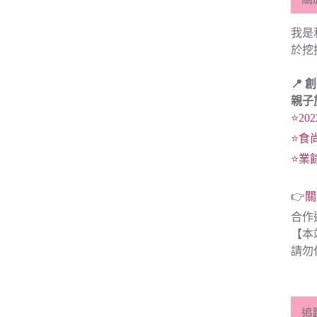
我是
於挖
📍 
親子
⭐20
⭐食
⭐業
👉
關
合作
【本
請勿
追