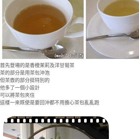
首先登場的是香橙茉莉及洋甘菊茶
茶的部分是用茶包沖泡
但茶壺的部分挺特別的
他多了一個小設計
可以將茶包夾住
這樣一來既使是要回沖都不用擔心茶包亂亂跑