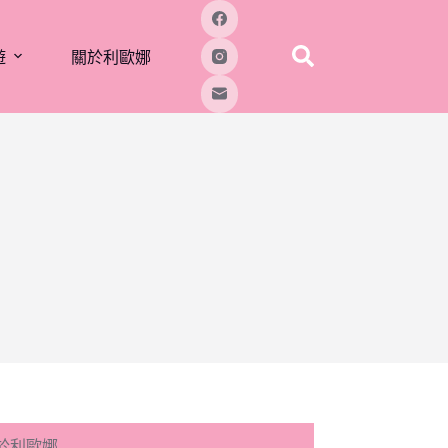
遊
關於利歐娜
於利歐娜