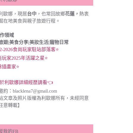
利歐娜，現居
台中
，也常回故鄉
花蓮，
熱衷
掘在地美食與親子旅遊行程。
創作領域
旅遊|
美食分享|
美妝生活|寵物日常
22-2026食尚玩家駐站部落客⭐
尚玩家2025年活躍之星⭐
餘插畫家⭐
於利歐娜詳細經歷請看👈
邀約：
blacklena7@gmail.com
站文章及照片版權為利歐娜所有，未經同意
任意轉載】
蹤我的FB