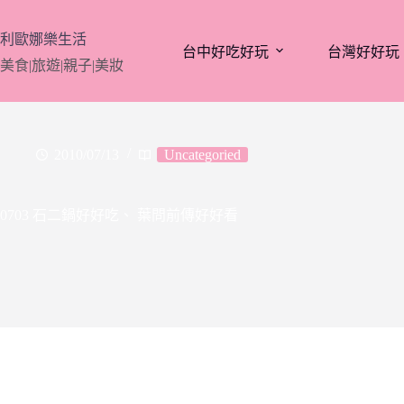
跳
至
利歐娜樂生活
台中好吃好玩
台灣好好玩
主
美食|旅遊|親子|美妝
要
內
容
2010/07/13
Uncategoried
0703 石二鍋好好吃、 葉問前傳好好看