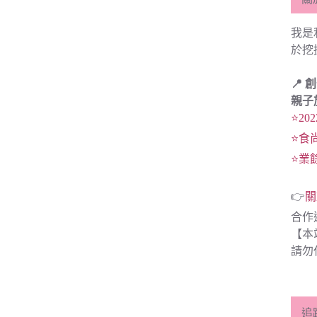
我是
於挖
📍 
親子
⭐20
⭐食
⭐業
👉
關
合作
【本
請勿
追