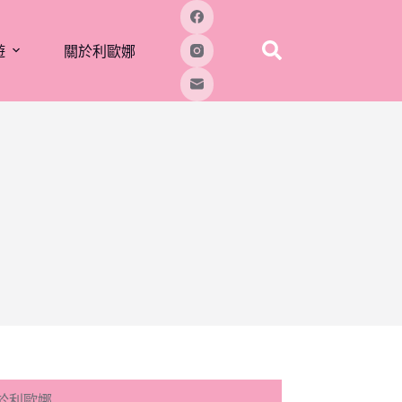
遊
關於利歐娜
於利歐娜