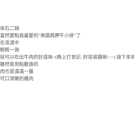
來石二鍋
當然要點我最愛的”美國肩胛牛小排”了
在滾湯中
輕輕一涮
就可以吃出牛肉的好滋味~(晚上打食記..好容易餓呦>.<) 接下
雖然是用點數換的
肉也是滿滿一盤
可口滑嫩的雞肉