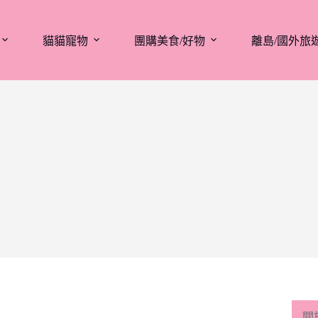
貓貓寵物
團購美食/好物
離島/國外旅
關