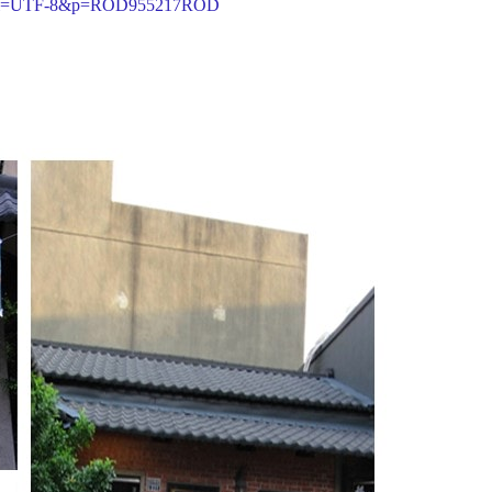
OD?ei=UTF-8&p=ROD955217ROD