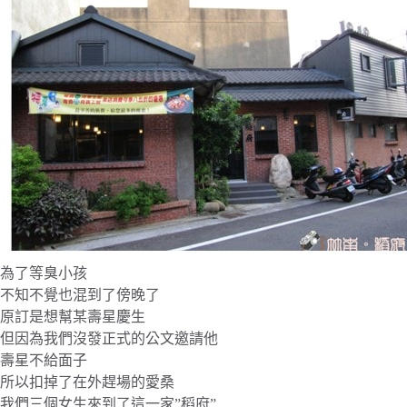
為了等臭小孩
不知不覺也混到了傍晚了
原訂是想幫某壽星慶生
但因為我們沒發正式的公文邀請他
壽星不給面子
所以扣掉了在外趕場的愛桑
我們三個女生來到了這一家”稻府”