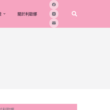
遊
關於利歐娜
於利歐娜