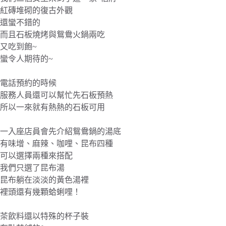
紅磚堆砌的復古外觀
還蠻不錯的
而且石板燒烤與鴛鴦火鍋兩吃
又吃到飽~
蠻令人期待的~
電話預約的時候
服務人員還可以幫忙先石板預熱
所以一來就有熱熱的石板可用
一入座店員會先介紹鴛鴦鍋的湯底
有味增、麻辣、咖哩、昆布四種
可以選擇兩種來搭配
我們只選了昆布湯
昆布躺在淡淡的黃色湯裡
裡頭還有幾顆蛤蜊哩！
茶飲料還以特殊的杯子裝