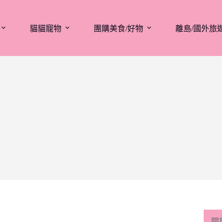
貓貓寵物
團購美食/好物
離島/國外旅
關