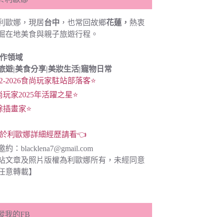
利歐娜，現居
台中
，也常回故鄉
花蓮，
熱衷
掘在地美食與親子旅遊行程。
創作領域
旅遊|
美食分享|
美妝生活|寵物日常
22-2026食尚玩家駐站部落客⭐
尚玩家2025年活躍之星⭐
餘插畫家⭐
於利歐娜詳細經歷請看👈
邀約：
blacklena7@gmail.com
站文章及照片版權為利歐娜所有，未經同意
任意轉載】
蹤我的FB