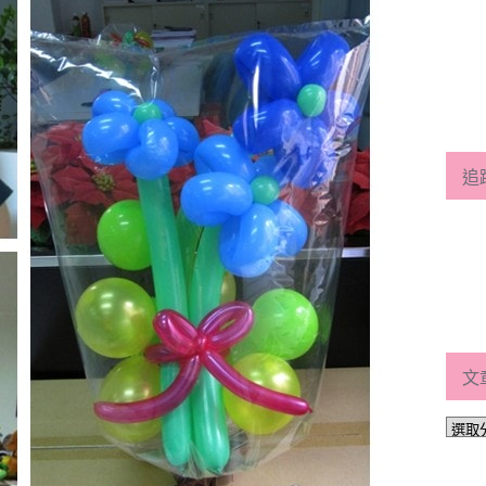
追
文
文
章
分