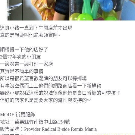
這臭小孩一直到下午開店前才出現
真的是想要叫他跪著領賞阿~
順帶提一下他的店好了
2個77年次的小朋友
一邊唸書一邊打理一家店
其實是不簡單的事情
所以是很希望喜歡潮牌的朋友可以捧捧場
有事沒空偶而上上他們的網路商店看一下新鮮貨
雖然小那說我這樣的說法很像他們是賣口香糖的可憐孩子
但好的店家也是需要大家的幫忙與支持的^^
MODE 街頭服飾
地址：苗栗縣竹南鎮中山路154號
販售品牌：Provider Radical B-side Remix Mania