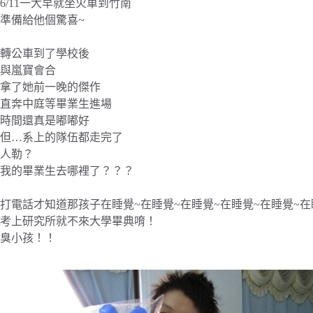
6/11一大早就坐火車到竹南
準備給他個驚喜~
轉公車到了學校後
與嵐寶會合
拿了她前一晚的傑作
直奔中庭等畢業生進場
時間還真是嘟嘟好
但…系上的隊伍都走完了
人勒？
我的畢業生去哪裡了？？？
打電話才知道那孩子在睡覺~在睡覺~在睡覺~在睡覺~在睡覺~在
考上研究所就不來大學畢典唷！
臭小孩！！