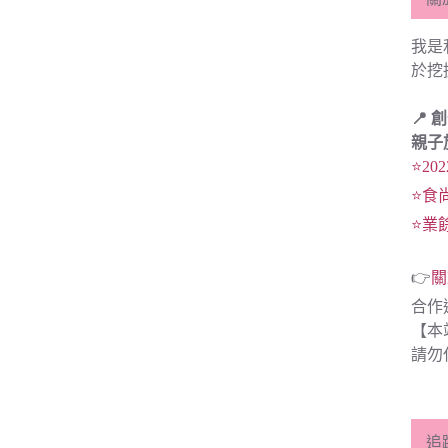
我是
於挖
📍 
親子
⭐20
⭐食
⭐業
👉
關
合作
【本
請勿
追