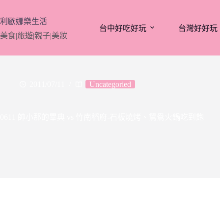
跳
至
利歐娜樂生活
台中好吃好玩
台灣好好玩
主
美食|旅遊|親子|美妝
要
內
容
2011/07/11
Uncategoried
0611 帥小那的畢典 vs 竹南稻府-石板燒烤、鴛鴦火鍋吃到飽