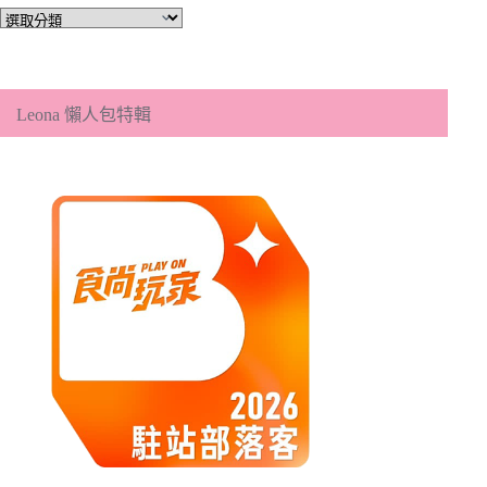
文
章
分
類
Leona 懶人包特輯