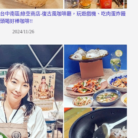
台中南區|綠空商店-復古風咖啡廳，玩遊戲機、吃肉蛋炸饅
頭喝好棒咖啡!!
2024/11/26