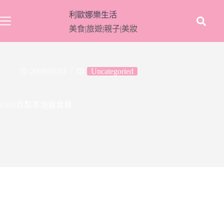
跳
利歐娜樂生活
至
美食|旅遊|親子|美妝
主
要
內
容
2009/05/03
Uncategoried
0502自製茶泡飯套餐