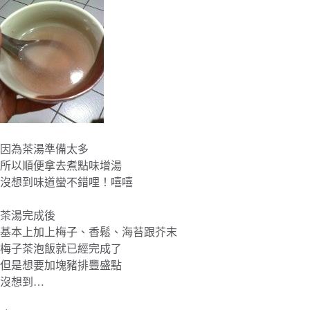
因為茶湯準備太多
所以順便拿去煮點味增湯
沒想到味道蠻不錯哩！嘻嘻
茶湯完成後
基本上加上梅子、香鬆、海苔跟芥末
梅子茶泡飯就已經完成了
但是想要加塊豬排豐盛點
沒想到…