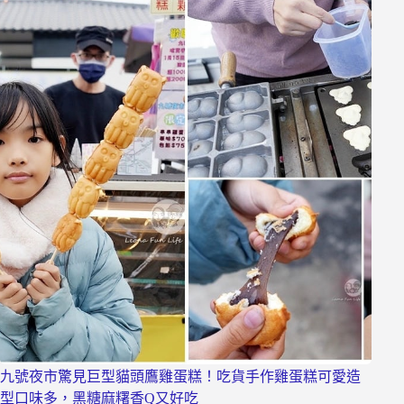
九號夜市驚見巨型貓頭鷹雞蛋糕！吃貨手作雞蛋糕可愛造
型口味多，黑糖麻糬香Q又好吃