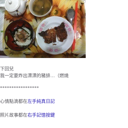
下回兒
我一定要炸出漂漂的豬排…（燃燒
*****************
心情點滴都在
左手純真日記
照片故事都在
右手記憶按鍵