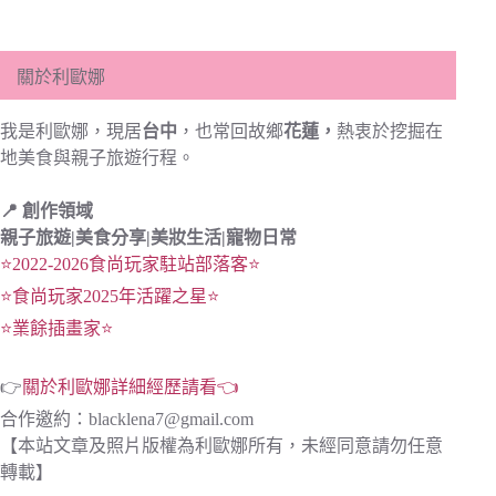
關於利歐娜
我是利歐娜，現居
台中
，也常回故鄉
花蓮，
熱衷於挖掘在
地美食與親子旅遊行程。
📍 創作領域
親子旅遊|
美食分享|
美妝生活|寵物日常
⭐2022-2026食尚玩家駐站部落客⭐
⭐食尚玩家2025年活躍之星⭐
⭐業餘插畫家⭐
👉
關於利歐娜詳細經歷請看👈
合作邀約：
blacklena7@gmail.com
【本站文章及照片版權為利歐娜所有，未經同意請勿任意
轉載】