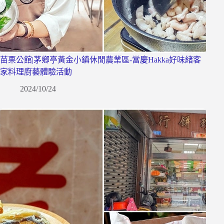
苗栗公館|茅鄉亭黃金小鎮休閒農業區-當慶Hakka好味緒客
家料理廚藝體驗活動
2024/10/24