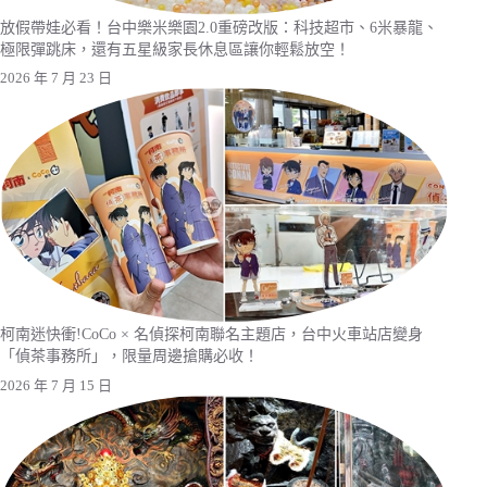
放假帶娃必看！台中樂米樂園2.0重磅改版：科技超市、6米暴龍、
極限彈跳床，還有五星級家長休息區讓你輕鬆放空！
2026 年 7 月 23 日
柯南迷快衝!CoCo × 名偵探柯南聯名主題店，台中火車站店變身
「偵茶事務所」，限量周邊搶購必收！
2026 年 7 月 15 日