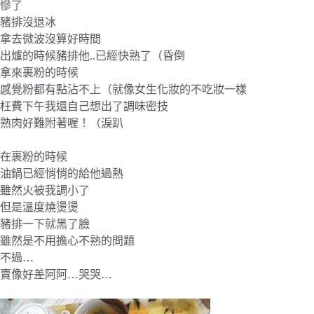
慘了
豬排沒退冰
拿去微波沒算好時間
出爐的時候豬排他..已經快熟了（昏倒
拿來裹粉的時候
感覺粉都有點沾不上（就像女生化妝的不吃妝一樣
枉費下午我還自己想出了調味密技
熟肉好難附著喔！（淚趴
在裹粉的時候
油鍋已經悄悄的給他過熱
雖然火被我調小了
但是溫度燒燙燙
豬排一下就黑了臉
雖然是不用擔心不熟的問題
不過…
賣像好差阿阿…哭哭…