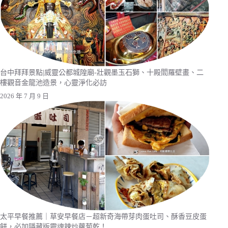
台中拜拜景點|威靈公都城隍廟-壯觀墨玉石獅、十殿閻羅壁畫、二
樓觀音金龍池造景，心靈淨化必訪
2026 年 7 月 9 日
太平早餐推薦｜草安早餐店－超新奇海帶芽肉蛋吐司、酥香豆皮蛋
餅，必加隱藏版靈魂辣炒蘿蔔乾！