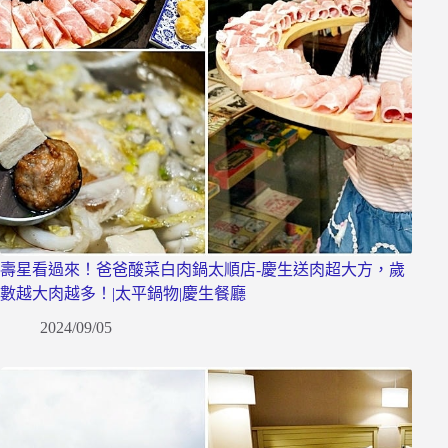
壽星看過來！爸爸酸菜白肉鍋太順店-慶生送肉超大方，歲
數越大肉越多！|太平鍋物|慶生餐廳
2024/09/05