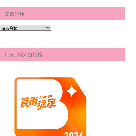
文章分類
文
章
分
類
Leona 懶人包特輯