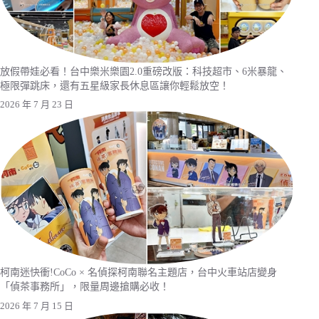
放假帶娃必看！台中樂米樂園2.0重磅改版：科技超市、6米暴龍、
極限彈跳床，還有五星級家長休息區讓你輕鬆放空！
2026 年 7 月 23 日
柯南迷快衝!CoCo × 名偵探柯南聯名主題店，台中火車站店變身
「偵茶事務所」，限量周邊搶購必收！
2026 年 7 月 15 日