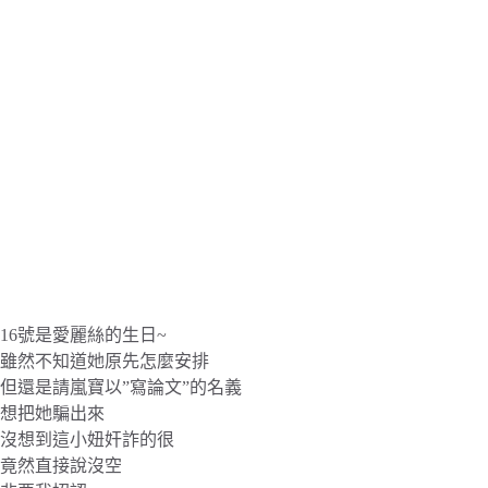
16號是愛麗絲的生日~
雖然不知道她原先怎麼安排
但還是請嵐寶以”寫論文”的名義
想把她騙出來
沒想到這小妞奸詐的很
竟然直接說沒空