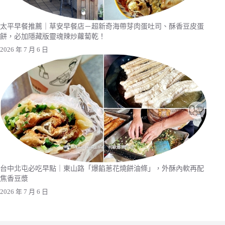
太平早餐推薦｜草安早餐店－超新奇海帶芽肉蛋吐司、酥香豆皮蛋
餅，必加隱藏版靈魂辣炒蘿蔔乾！
2026 年 7 月 6 日
台中北屯必吃早點｜東山路「爆餡蔥花燒餅油條」，外酥內軟再配
焦香豆漿
2026 年 7 月 6 日