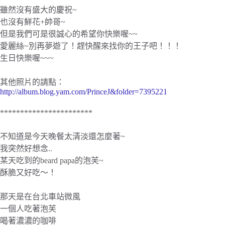
雖然沒有盛大的慶祝~
也沒有鮮花+帥哥~
但是我們可是很誠心的希望你快樂喔~~
愛麗絲~別再夢遊了！趕快醒來找你的王子吧！！！
生日快樂喔~~~
其他照片的請點：
http://album.blog.yam.com/PrinceJ&folder=7395221
***********************
不知道是今天晚餐太清淡還怎麼著~
我突然好想念..
某天吃到的beard papa的泡芙~
酥脆又好吃～！
那天是在台北車站微風
一個人吃著泡芙
喝著濃濃的咖啡