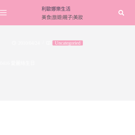
跳
利歐娜樂生活
至
美食|旅遊|親子|美妝
主
要
內
容
2010/04/24
Uncategoried
0416 愛麗絲生日