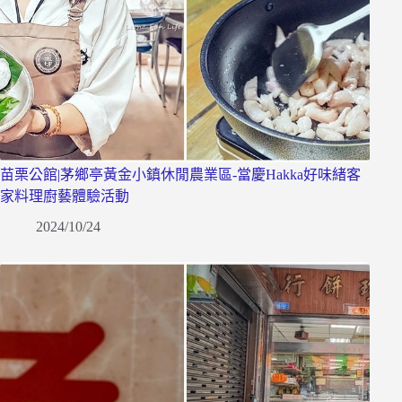
苗栗公館|茅鄉亭黃金小鎮休閒農業區-當慶Hakka好味緒客
家料理廚藝體驗活動
2024/10/24