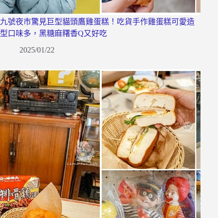
九號夜市驚見巨型貓頭鷹雞蛋糕！吃貨手作雞蛋糕可愛造
型口味多，黑糖麻糬香Q又好吃
2025/01/22