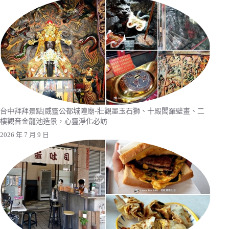
台中拜拜景點|威靈公都城隍廟-壯觀墨玉石獅、十殿閻羅壁畫、二
樓觀音金龍池造景，心靈淨化必訪
2026 年 7 月 9 日