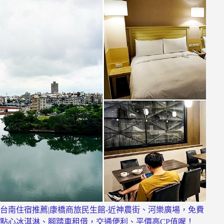
台南住宿推薦|康橋商旅民生館-近神農街、河樂廣場，免費
點心冰淇淋、腳踏車租借，交通便利、平價高CP值喔！