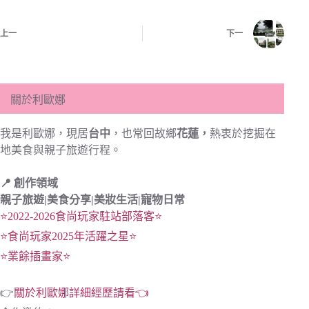
上一
下一
關於利歐娜
我是利歐娜，現居
台中
，也常回故鄉
花蓮，
熱衷於挖掘在
地美食與親子旅遊行程。
📍 創作領域
親子旅遊|
美食分享|
美妝生活|寵物日常
⭐2022-2026食尚玩家駐站部落客⭐
⭐食尚玩家2025年活躍之星⭐
⭐業餘插畫家⭐
👉
關於利歐娜詳細經歷請看👈