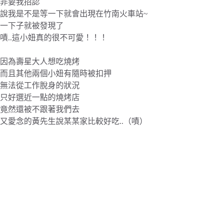
非要我招認
說我是不是等一下就會出現在竹南火車站~
一下子就被發現了
嘖..這小妞真的很不可愛！！！
因為壽星大人想吃燒烤
而且其他兩個小妞有隨時被扣押
無法從工作脫身的狀況
只好選近一點的燒烤店
竟然還被不跟著我們去
又愛念的黃先生說某某家比較好吃..（嘖）