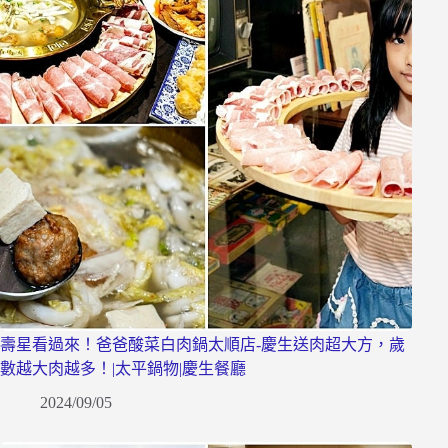
壽星看過來！爸爸酸菜白肉鍋太順店-慶生送肉超大方，歲
數越大肉越多！|太平鍋物|慶生餐廳
2024/09/05