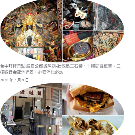
台中拜拜景點|威靈公都城隍廟-壯觀墨玉石獅、十殿閻羅壁畫、二
樓觀音金龍池造景，心靈淨化必訪
2026 年 7 月 9 日