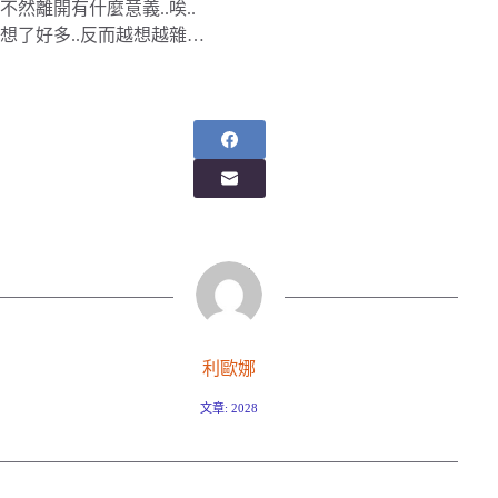
不然離開有什麼意義..唉..
想了好多..反而越想越雜…
利歐娜
文章: 2028