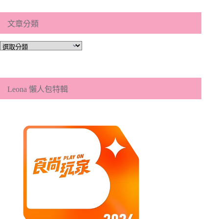
文章分類
文
章
分
類
Leona 懶人包特輯