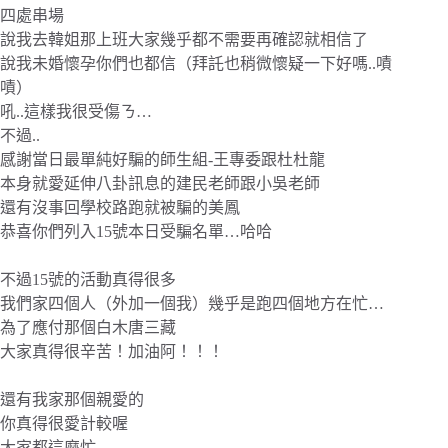
四處串場
說我去韓姐那上班大家幾乎都不需要再確認就相信了
說我未婚懷孕你們也都信（拜託也稍微懷疑一下好嗎..嘖
嘖）
吼..這樣我很受傷ㄋ…
不過..
感謝當日最單純好騙的師生組-王專委跟杜杜龍
本身就愛延伸八卦訊息的建民老師跟小吳老師
還有沒事回學校路跑就被騙的美鳳
恭喜你們列入15號本日受騙名單…哈哈
不過15號的活動真得很多
我們家四個人（外加一個我）幾乎是跑四個地方在忙…
為了應付那個白木唐三藏
大家真得很辛苦！加油阿！！！
還有我家那個親愛的
你真得很愛計較喔
大家都這麼忙