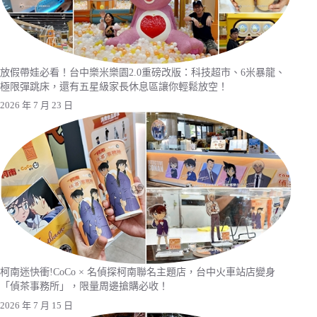
放假帶娃必看！台中樂米樂園2.0重磅改版：科技超市、6米暴龍、
極限彈跳床，還有五星級家長休息區讓你輕鬆放空！
2026 年 7 月 23 日
柯南迷快衝!CoCo × 名偵探柯南聯名主題店，台中火車站店變身
「偵茶事務所」，限量周邊搶購必收！
2026 年 7 月 15 日