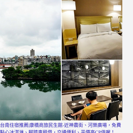
台南住宿推薦|康橋商旅民生館-近神農街、河樂廣場，免費
點心冰淇淋、腳踏車租借，交通便利、平價高CP值喔！