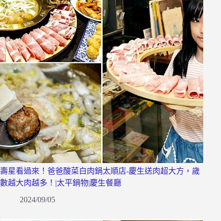
壽星看過來！爸爸酸菜白肉鍋太順店-慶生送肉超大方，歲
數越大肉越多！|太平鍋物|慶生餐廳
2024/09/05