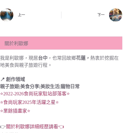
上一
下一
關於利歐娜
我是利歐娜，現居
台中
，也常回故鄉
花蓮，
熱衷於挖掘在
地美食與親子旅遊行程。
📍 創作領域
親子旅遊|
美食分享|
美妝生活|寵物日常
⭐2022-2026食尚玩家駐站部落客⭐
⭐食尚玩家2025年活躍之星⭐
⭐業餘插畫家⭐
👉
關於利歐娜詳細經歷請看👈