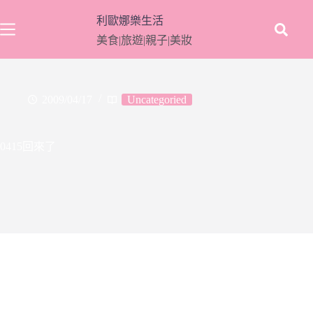
跳
利歐娜樂生活
至
美食|旅遊|親子|美妝
主
要
內
容
2009/04/17
Uncategoried
0415回來了