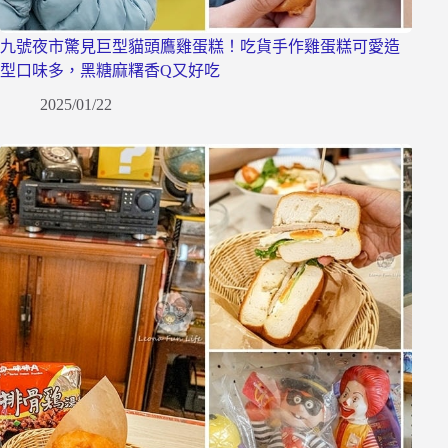
九號夜市驚見巨型貓頭鷹雞蛋糕！吃貨手作雞蛋糕可愛造
型口味多，黑糖麻糬香Q又好吃
2025/01/22