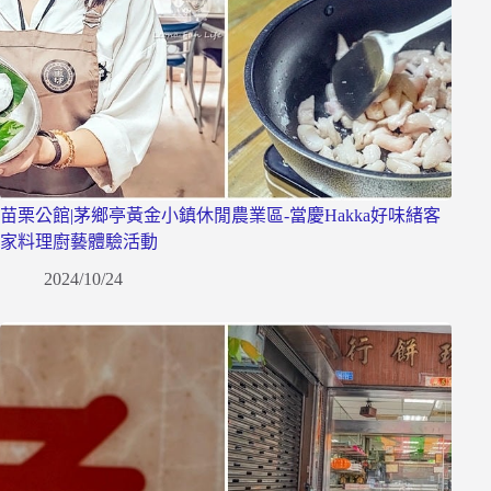
苗栗公館|茅鄉亭黃金小鎮休閒農業區-當慶Hakka好味緒客
家料理廚藝體驗活動
2024/10/24