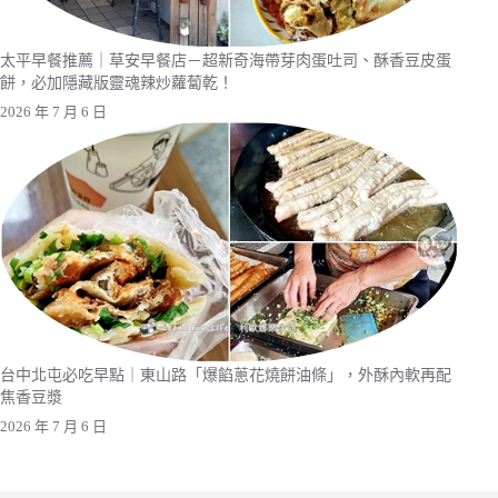
太平早餐推薦｜草安早餐店－超新奇海帶芽肉蛋吐司、酥香豆皮蛋
餅，必加隱藏版靈魂辣炒蘿蔔乾！
2026 年 7 月 6 日
台中北屯必吃早點｜東山路「爆餡蔥花燒餅油條」，外酥內軟再配
焦香豆漿
2026 年 7 月 6 日