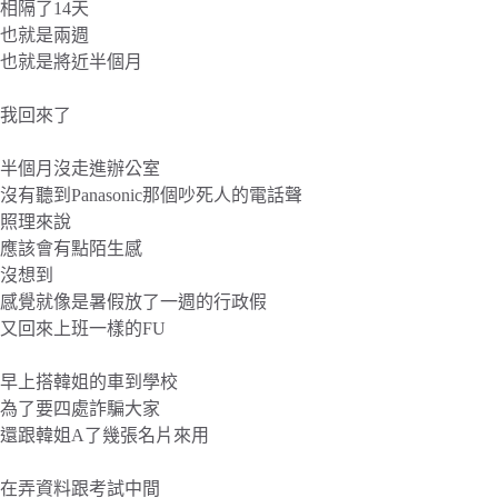
相隔了14天
也就是兩週
也就是將近半個月
我回來了
半個月沒走進辦公室
沒有聽到Panasonic那個吵死人的電話聲
照理來說
應該會有點陌生感
沒想到
感覺就像是暑假放了一週的行政假
又回來上班一樣的FU
早上搭韓姐的車到學校
為了要四處詐騙大家
還跟韓姐A了幾張名片來用
在弄資料跟考試中間