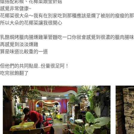
還搭配彩椒、花椰菜跟金針菇
感覺非常健康~
花椰菜很大朵～我有在別家吃到那種應該是爛了被削的瘦瘦的那種
所以大朵的花椰菜讓我很開心
乳酪焗烤臘肉腸燻雞筆管麵吃一口你就會感覺到很濃的臘肉腸味
再感覺到淡淡燻雞
算是味道比較重的一道
但他們的共同點是..份量很足阿！
吃完就飽翻了