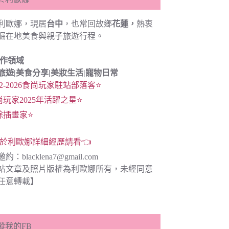
利歐娜，現居
台中
，也常回故鄉
花蓮，
熱衷
掘在地美食與親子旅遊行程。
創作領域
旅遊|
美食分享|
美妝生活|寵物日常
22-2026食尚玩家駐站部落客⭐
尚玩家2025年活躍之星⭐
餘插畫家⭐
於利歐娜詳細經歷請看👈
邀約：
blacklena7@gmail.com
站文章及照片版權為利歐娜所有，未經同意
任意轉載】
蹤我的FB