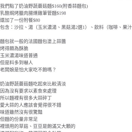
我們點了奶油野蔬蘑菇麵$160(附香蒜麵包)
乳酪焗烤臘肉腸燻雞筆管麵$198
還加了一份附餐$80
包含：沙拉、湯（玉米濃湯、黑菇湯2選1）、飲料（咖啡、果
麵包就一般的法國麵包塗上蒜醬
烤得頗為酥脆
玉米濃湯味道普通
但是料多到嚇人
老闆娘是怕大家吃不飽嗎？
奶油野蔬蘑菇麵吃起來比較清淡
因為沒有要求以素食來處理
所以麵裡有很多大蒜碎丁
愛大蒜的人應該會覺得很不錯
味道雖然沒有很驚豔
但麵的份量非常足
裡頭用的草菇、豆豆是飽滿又大顆的