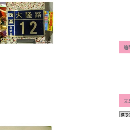
追
文
文
章
分