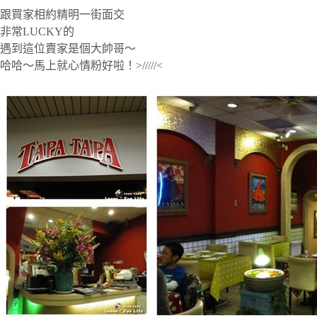
跟買家相約精明一街面交
非常LUCKY的
遇到這位賣家是個大帥哥～
哈哈～馬上就心情粉好啦！>/////<