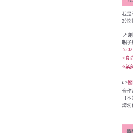
我是
於挖
📍 
親子
⭐20
⭐食
⭐業
👉
關
合作
【本
請勿
追