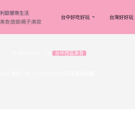
跳
至
利歐娜樂生活
台中好吃好玩
台灣好好玩
主
美食|旅遊|親子|美妝
要
內
容
2011/06/02
台中西區美食
0413 精明一街。TAPA TAPA西班牙風味餐廳