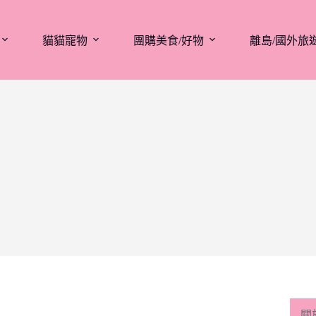
貓貓寵物
團購美食/好物
離島/國外旅
關