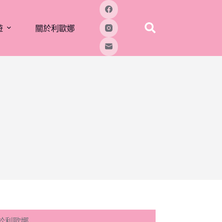
遊
關於利歐娜
於利歐娜