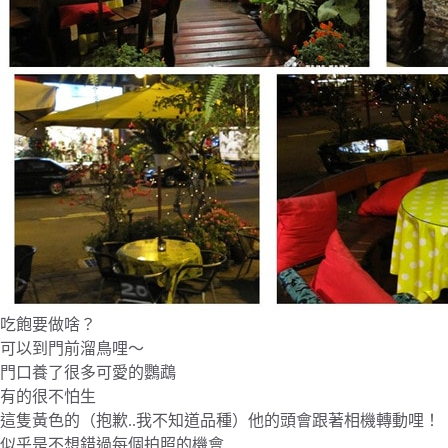
吃飽要做啥？
可以到門前溜鳥哩～
門口養了很多可愛的鸚鵡
有的很不怕生
這隻黃色的（抱歉..我不知道品種）他的頭會跟著相機轉動哩！
似乎是不想錯過每個拍照的機會