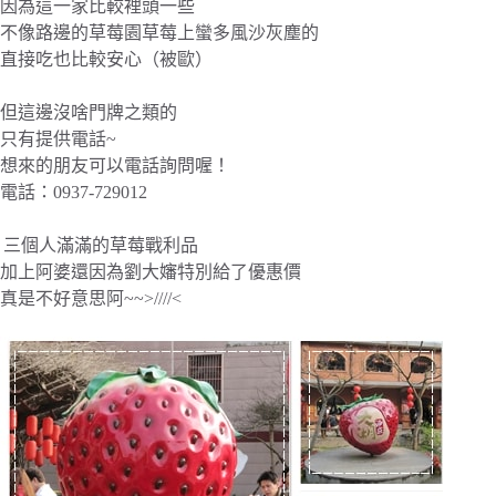
因為這一家比較裡頭一些
不像路邊的草莓園草莓上蠻多風沙灰塵的
直接吃也比較安心（被歐）
但這邊沒啥門牌之類的
只有提供電話~
想來的朋友可以電話詢問喔！
電話：
0937-729012
三個人滿滿的草莓戰利品
加上阿婆還因為劉大嬸特別給了優惠價
真是不好意思阿~~>////<