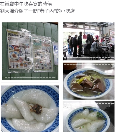
在嵐寶中午吃喜宴的時候
劉大嬸介紹了一間”巷子內”的小吃店