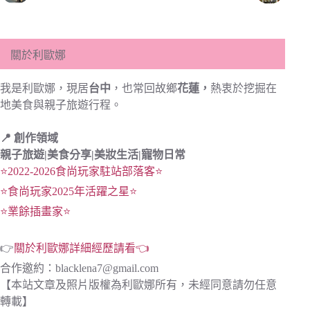
關於利歐娜
我是利歐娜，現居
台中
，也常回故鄉
花蓮，
熱衷於挖掘在
地美食與親子旅遊行程。
📍 創作領域
親子旅遊|
美食分享|
美妝生活|寵物日常
⭐2022-2026食尚玩家駐站部落客⭐
⭐食尚玩家2025年活躍之星⭐
⭐業餘插畫家⭐
👉
關於利歐娜詳細經歷請看👈
合作邀約：
blacklena7@gmail.com
【本站文章及照片版權為利歐娜所有，未經同意請勿任意
轉載】