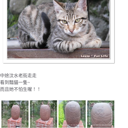
中途汶水老街走走
看到豔貓一隻~
而且她不怕生喔！！