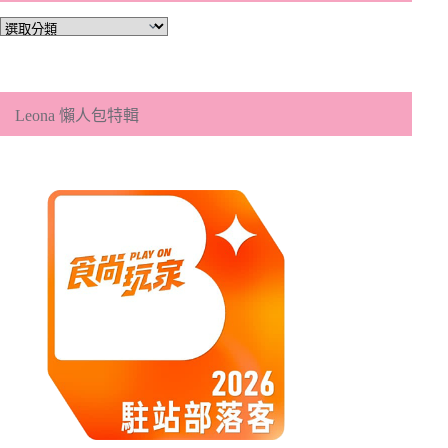
文
章
分
類
Leona 懶人包特輯