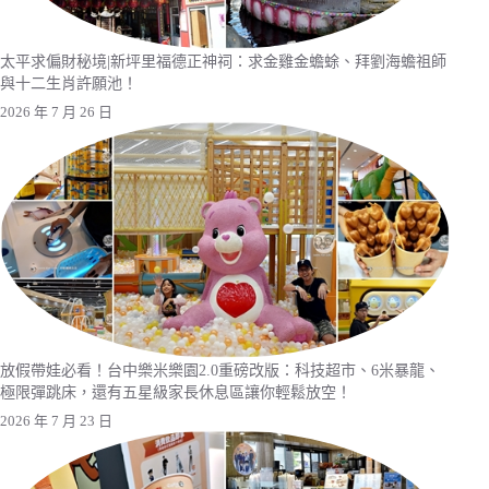
太平求偏財秘境|新坪里福德正神祠：求金雞金蟾蜍、拜劉海蟾祖師
與十二生肖許願池！
2026 年 7 月 26 日
放假帶娃必看！台中樂米樂園2.0重磅改版：科技超市、6米暴龍、
極限彈跳床，還有五星級家長休息區讓你輕鬆放空！
2026 年 7 月 23 日