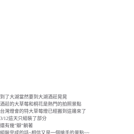
到了大湖當然要到大湖酒莊晃晃
酒莊的大草莓和桐花是熱門的拍照景點
台灣燈會的特大草莓燈已經搬到這邊來了
3/12這天只組裝了部分
還有幾”瓣”躺著
組裝完成的話~相信又是一個搶手的景點~~