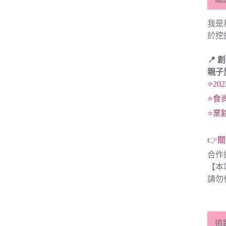
我是
於挖
📍 
親子
⭐20
⭐食
⭐業
👉
關
合作
【本
請勿
追