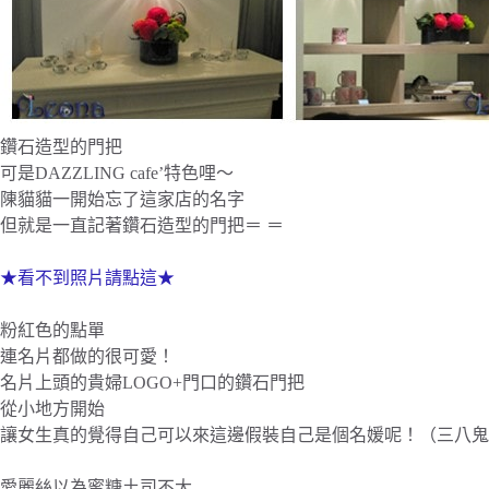
鑽石造型的門把
可是DAZZLING cafe’特色哩～
陳貓貓一開始忘了這家店的名字
但就是一直記著鑽石造型的門把＝ ＝
★看不到照片請點這★
粉紅色的點單
連名片都做的很可愛！
名片上頭的貴婦LOGO+門口的鑽石門把
從小地方開始
讓女生真的覺得自己可以來這邊假裝自己是個名媛呢！（三八鬼
愛麗絲以為蜜糖土司不大