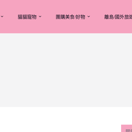
貓貓寵物
團購美食/好物
離島/國外旅
關