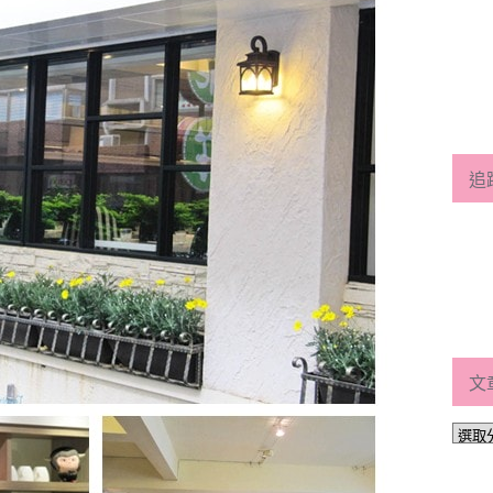
追
文
文
章
分