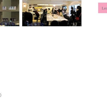
類
L
）