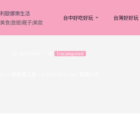
跳
至
利歐娜樂生活
台中好吃好玩
台灣好好玩
主
美食|旅遊|親子|美妝
要
內
容
2011/04/07
Uncategoried
0114 假貴婦之旅。DAZZLING cafe’ 蜜糖吐司