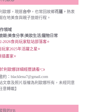
利歐娜，現居
台中
，也常回故鄉
花蓮，
熱衷
掘在地美食與親子旅遊行程。
創作領域
旅遊|
美食分享|
美妝生活|寵物日常
22-2026食尚玩家駐站部落客⭐
尚玩家2025年活躍之星⭐
餘插畫家⭐
於利歐娜詳細經歷請看👈
邀約：
blacklena7@gmail.com
站文章及照片版權為利歐娜所有，未經同意
任意轉載】
蹤我的FB