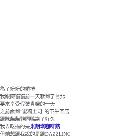
為了妞妞的婚禮
我跟陳貓貓前一天就到了台北
要來享受假裝貴婦的一天
之前說到”蜜糖土司”的下午茶店
跟陳貓貓雞同鴨講了好久
我去吃過的是
米朗琪咖啡館
但她想跟我說的是跟DAZZLING