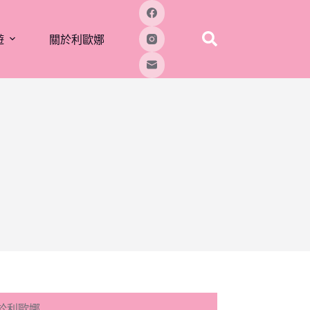
遊
關於利歐娜
於利歐娜