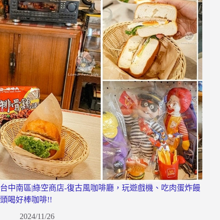
台中南區|綠空商店-復古風咖啡廳，玩遊戲機、吃肉蛋炸饅
頭喝好棒咖啡!!
2024/11/26