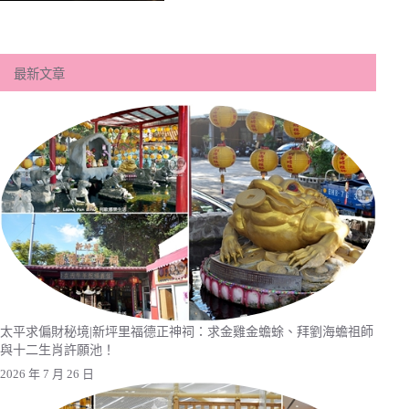
最新文章
太平求偏財秘境|新坪里福德正神祠：求金雞金蟾蜍、拜劉海蟾祖師
與十二生肖許願池！
2026 年 7 月 26 日