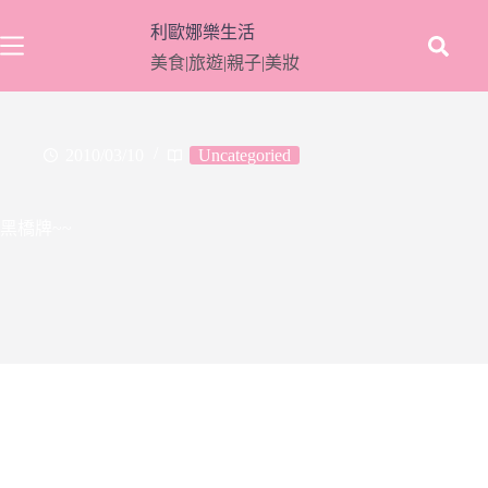
跳
利歐娜樂生活
至
美食|旅遊|親子|美妝
主
要
內
容
2010/03/10
Uncategoried
黑橋牌~~