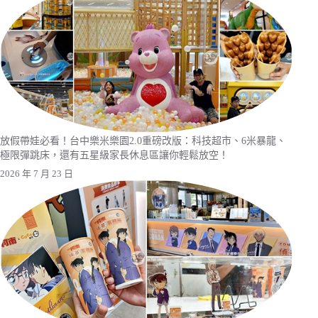
放假帶娃必看！台中樂米樂園2.0重磅改版：科技超市、6米暴龍、
極限彈跳床，還有五星級家長休息區讓你輕鬆放空！
2026 年 7 月 23 日