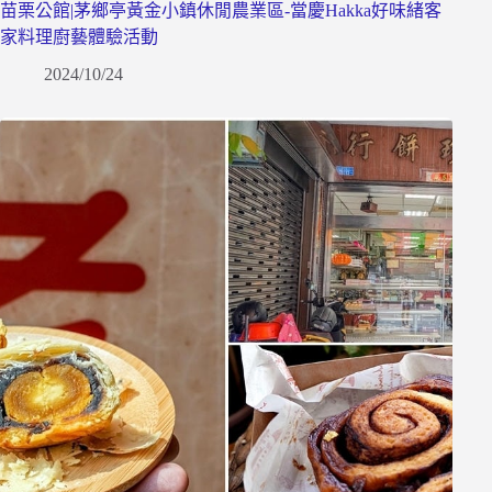
苗栗公館|茅鄉亭黃金小鎮休閒農業區-當慶Hakka好味緒客
家料理廚藝體驗活動
2024/10/24