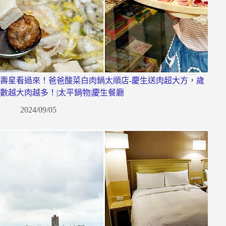
壽星看過來！爸爸酸菜白肉鍋太順店-慶生送肉超大方，歲
數越大肉越多！|太平鍋物|慶生餐廳
2024/09/05