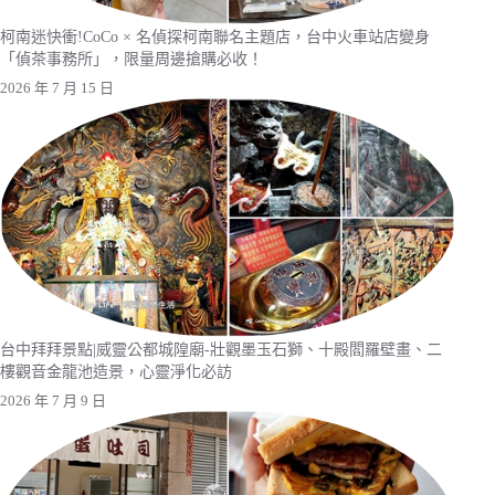
柯南迷快衝!CoCo × 名偵探柯南聯名主題店，台中火車站店變身
「偵茶事務所」，限量周邊搶購必收！
2026 年 7 月 15 日
台中拜拜景點|威靈公都城隍廟-壯觀墨玉石獅、十殿閻羅壁畫、二
樓觀音金龍池造景，心靈淨化必訪
2026 年 7 月 9 日