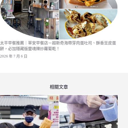
太平早餐推薦｜草安早餐店－超新奇海帶芽肉蛋吐司、酥香豆皮蛋
餅，必加隱藏版靈魂辣炒蘿蔔乾！
2026 年 7 月 6 日
相關文章