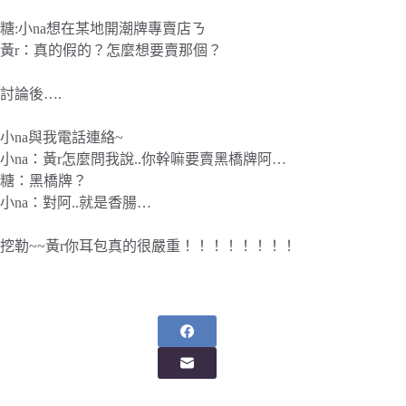
糖:小na想在某地開潮牌專賣店ㄋ
黃r：真的假的？怎麼想要賣那個？
討論後….
小na與我電話連絡~
小na：黃r怎麼問我說..你幹嘛要賣黑橋牌阿…
糖：黑橋牌？
小na：對阿..就是香腸…
挖勒~~黃r你耳包真的很嚴重！！！！！！！！