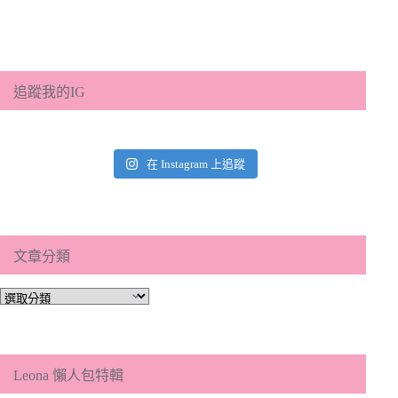
追蹤我的IG
在 Instagram 上追蹤
文章分類
文
章
分
類
Leona 懶人包特輯