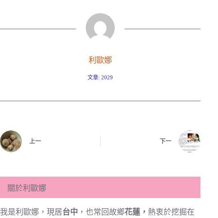
利歐娜
文章: 2029
上一
下一
關於利歐娜
我是利歐娜，現居
台中
，也常回故鄉
花蓮，
熱衷於挖掘在