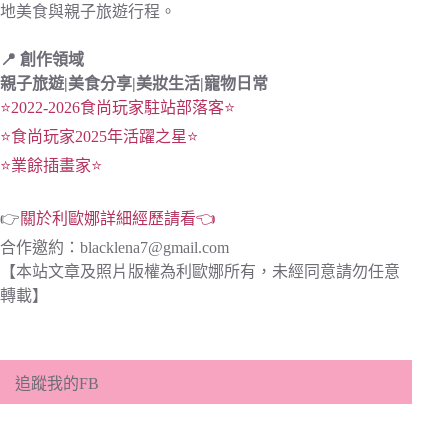
地美食與親子旅遊行程。
📍 創作領域
親子旅遊|
美食分享|
美妝生活|寵物日常
⭐2022-2026食尚玩家駐站部落客⭐
⭐食尚玩家2025年活躍之星⭐
⭐業餘插畫家⭐
👉
關於利歐娜詳細經歷請看👈
合作邀約：
blacklena7@gmail.com
【本站文章及照片版權為利歐娜所有，未經同意請勿任意
轉載】
追蹤我的FB