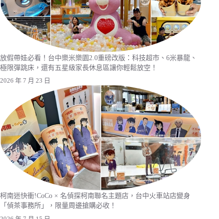
放假帶娃必看！台中樂米樂園2.0重磅改版：科技超市、6米暴龍、
極限彈跳床，還有五星級家長休息區讓你輕鬆放空！
2026 年 7 月 23 日
柯南迷快衝!CoCo × 名偵探柯南聯名主題店，台中火車站店變身
「偵茶事務所」，限量周邊搶購必收！
2026 年 7 月 15 日