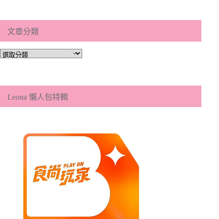
文章分類
文
章
分
類
Leona 懶人包特輯