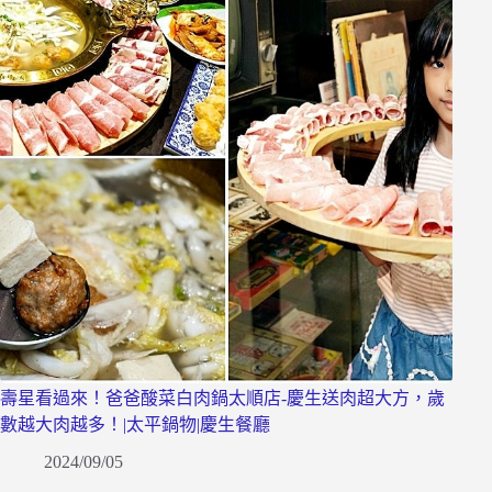
壽星看過來！爸爸酸菜白肉鍋太順店-慶生送肉超大方，歲
數越大肉越多！|太平鍋物|慶生餐廳
2024/09/05