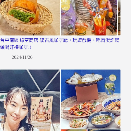
台中南區|綠空商店-復古風咖啡廳，玩遊戲機、吃肉蛋炸饅
頭喝好棒咖啡!!
2024/11/26