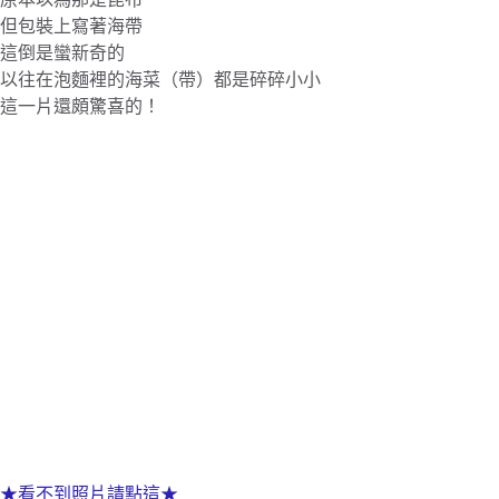
但包裝上寫著海帶
這倒是蠻新奇的
以往在泡麵裡的海菜（帶）都是碎碎小小
這一片還頗驚喜的！
★看不到照片請點這★