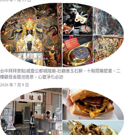
台中拜拜景點|威靈公都城隍廟-壯觀墨玉石獅、十殿閻羅壁畫、二
樓觀音金龍池造景，心靈淨化必訪
2026 年 7 月 9 日