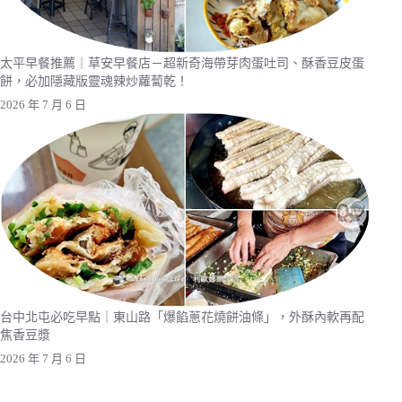
太平早餐推薦｜草安早餐店－超新奇海帶芽肉蛋吐司、酥香豆皮蛋
餅，必加隱藏版靈魂辣炒蘿蔔乾！
2026 年 7 月 6 日
台中北屯必吃早點｜東山路「爆餡蔥花燒餅油條」，外酥內軟再配
焦香豆漿
2026 年 7 月 6 日