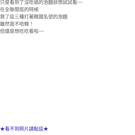
只是看到了沒吃過的泡麵就想試試看~~
在全聯閒逛的時候
買了這三種打著韓國名號的泡麵
雖然我不哈韓！
但還是想吃吃看啦~~
★看不到照片請點這★