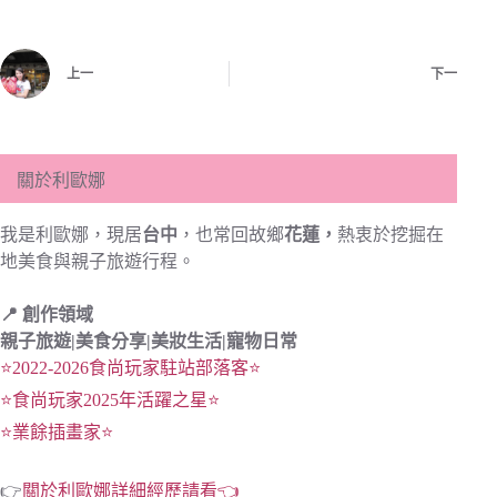
上一
下一
關於利歐娜
我是利歐娜，現居
台中
，也常回故鄉
花蓮，
熱衷於挖掘在
地美食與親子旅遊行程。
📍 創作領域
親子旅遊|
美食分享|
美妝生活|寵物日常
⭐2022-2026食尚玩家駐站部落客⭐
⭐食尚玩家2025年活躍之星⭐
⭐業餘插畫家⭐
👉
關於利歐娜詳細經歷請看👈