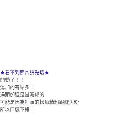
★看不到照片請點這★
開動了！！
湯加的有點多！
湯頭卻還是蠻濃郁的
可能是因為裡頭的松魚精粉跟鯷魚粉
所以口感不錯！