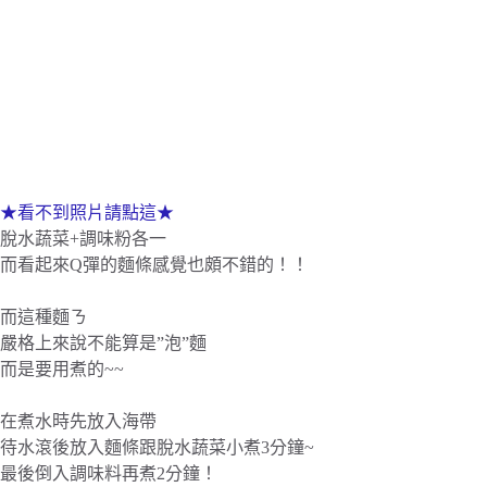
★看不到照片請點這★
脫水蔬菜+調味粉各一
而看起來Q彈的麵條感覺也頗不錯的！！
而這種麵ㄋ
嚴格上來說不能算是”泡”麵
而是要用煮的~~
在煮水時先放入海帶
待水滾後放入麵條跟脫水蔬菜小煮3分鐘~
最後倒入調味料再煮2分鐘！