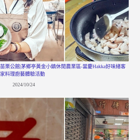
苗栗公館|茅鄉亭黃金小鎮休閒農業區-當慶Hakka好味緒客
家料理廚藝體驗活動
2024/10/24