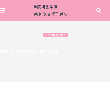
跳
利歐娜樂生活
至
美食|旅遊|親子|美妝
主
要
內
容
2010/09/29
Uncategoried
麵麵介紹三連發1-爽口海鮮烏龍麵