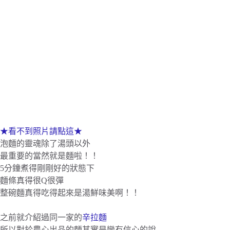
★看不到照片請點這★
泡麵的靈魂除了湯頭以外
最重要的當然就是麵啦！！
5分鐘煮得剛剛好的狀態下
麵條真得很Q很彈
整碗麵真得吃得起來是湯鮮味美啊！！
之前就介紹過同一家的
辛拉麵
所以對於農心出品的麵其實是蠻有信心的說