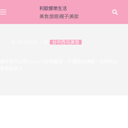
跳
利歐娜樂生活
至
美食|旅遊|親子|美妝
主
要
內
容
2019/03/02
台中西屯美食
逢甲夜市必吃|cia cia fu甘梅薯條，外薄酥內綿軟，自然地瓜
香氣好迷人