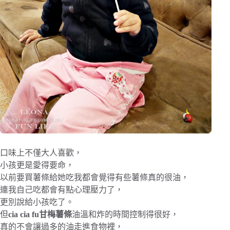
口味上不僅大人喜歡，
小孩更是愛得要命，
以前要買薯條給她吃我都會覺得有些薯條真的很油，
連我自己吃都會有點心理壓力了，
更別說給小孩吃了。
但
cia cia fu甘梅薯條
油溫和炸的時間控制得很好，
真的不會讓過多的油走進食物裡，