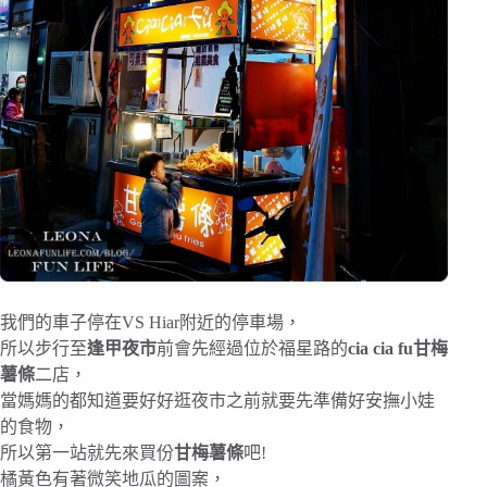
我們的車子停在VS Hiar附近的停車場，
所以步行至
逢甲夜市
前會先經過位於福星路的
cia cia fu甘梅
薯條
二店，
當媽媽的都知道要好好逛夜市之前就要先準備好安撫小娃
的食物，
所以第一站就先來買份
甘梅薯條
吧!
橘黃色有著微笑地瓜的圖案，