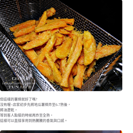
但這樣的薯條就好了嗎?
沒有喔~店家初步先將地瓜薯條炸至6-7熟後，
將油瀝乾，
等到客人點餐的時候再炸至全熟，
這樣可以直接享用到熱騰騰的香氣與口感。