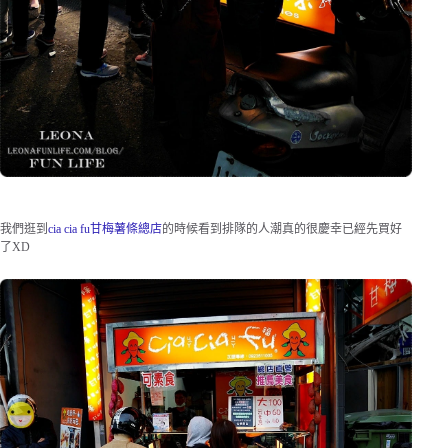
我們逛到
cia cia fu甘梅薯條總店
的時候看到排隊的人潮真的很慶幸已經先買好
了XD