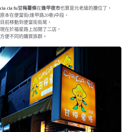
cia cia fu甘梅薯條
在
逢甲夜市
也算是元老級的攤位了，
原本在便當街(逢甲路20巷)中段，
目前移動到便當街街尾，
現在於福星路上加開了二店，
方便不同的購買族群。