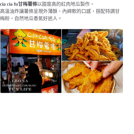
cia cia fu甘梅薯條
以甜度高的紅肉地瓜製作，
高溫油炸讓薯條呈現外薄酥、內綿軟的口感，搭配特調甘
梅粉，自然地瓜香氣好迷人。