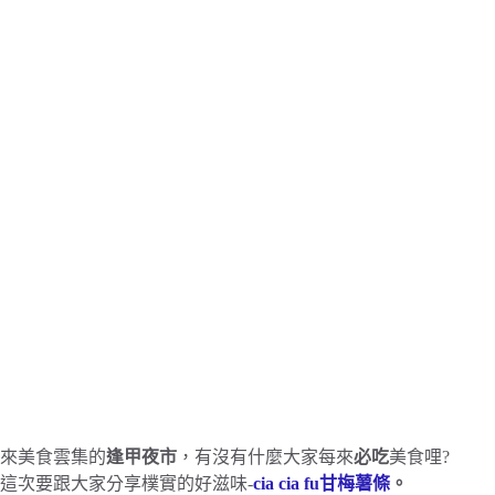
來美食雲集的
逢甲夜市
，有沒有什麼大家每來
必吃
美食哩?
這次要跟大家分享樸實的好滋味-
cia cia fu甘梅薯條
。