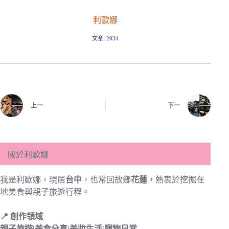
利歐娜
文章: 2034
上一
下一
關於利歐娜
我是利歐娜，現居
台中
，也常回故鄉
花蓮，
熱衷於挖掘在
地美食與親子旅遊行程。
📍 創作領域
親子旅遊|
美食分享|
美妝生活|寵物日常