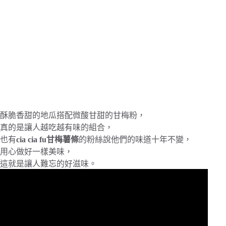
酥脆香甜的地瓜搭配微酸甘甜的甘梅粉，
真的是讓人越吃越有味的組合，
也有
cia cia fu甘梅薯條
的粉絲說他們的味道十年不變，
用心做好一樣美味，
這就是讓人難忘的好滋味。