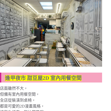
逢甲夜市 甜豆屋2D 室內用餐空間
店面雖然不大，
但備有室內用餐空間，
全店從裝潢到桌椅，
都是可愛的2D漫畫風格，