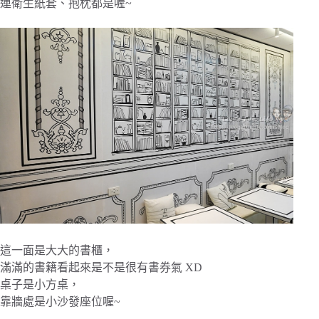
連衛生紙套、抱枕都是喔~
這一面是大大的書櫃，
滿滿的書籍看起來是不是很有書券氣 XD
桌子是小方桌，
靠牆處是小沙發座位喔~