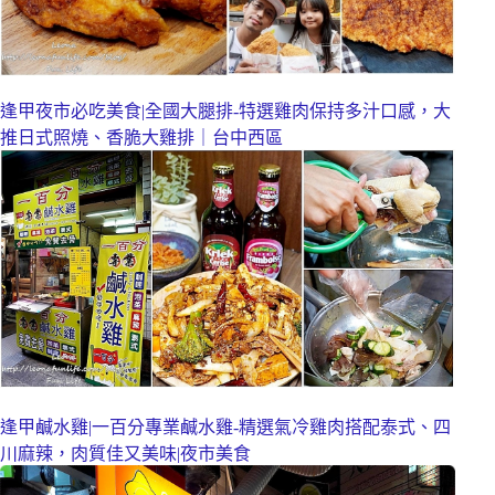
逢甲夜市必吃美食|全國大腿排-特選雞肉保持多汁口感，大
推日式照燒、香脆大雞排｜台中西區
逢甲鹹水雞|一百分專業鹹水雞-精選氣冷雞肉搭配泰式、四
川麻辣，肉質佳又美味|夜市美食