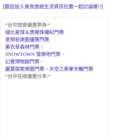
【
歡迎加入美食旅遊生活資訊社團一起討論喔!!
】
*台中旅遊優惠票券:*
啵比星球＆勇闖侏儸紀門票
意想新樂園優惠門票
薰衣草森林門票
、
SNOWTOWN 雪樂地門票
、
幻覺博物館門票
、
麗寶探索樂園門票・天空之夢摩天輪門票
*台中住宿優惠分享:*