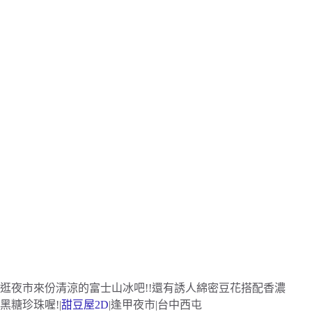
逛夜市來份清涼的富士山冰吧!!還有誘人綿密豆花搭配香濃
黑糖珍珠喔!|
甜豆屋2D
|逢甲夜市|台中西屯