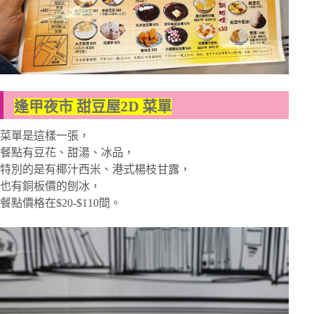
逢甲夜市 甜豆屋2D 菜單
菜單是這樣一張，
餐點有豆花、甜湯、冰品，
特別的是有椰汁西米、港式楊枝甘露，
也有銅板價的刨冰，
餐點價格在$20-$110間。