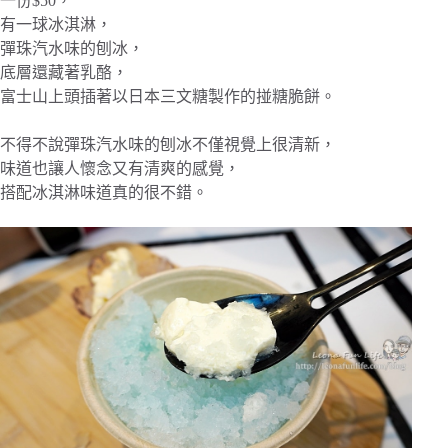
一份$50，
有一球冰淇淋，
彈珠汽水味的刨冰，
底層還藏著乳酪，
富士山上頭插著以日本三文糖製作的掽糖脆餅。
不得不說彈珠汽水味的刨冰不僅視覺上很清新，
味道也讓人懷念又有清爽的感覺，
搭配冰淇淋味道真的很不錯。