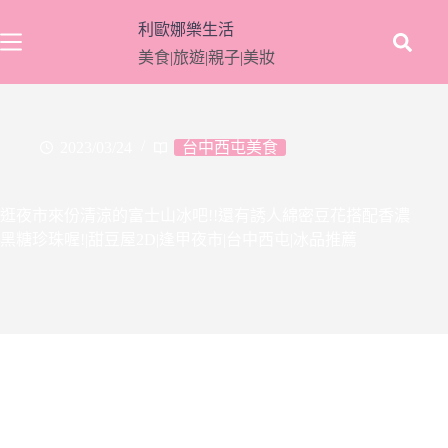
跳
利歐娜樂生活
至
美食|旅遊|親子|美妝
主
要
內
容
2023/03/24
台中西屯美食
逛夜市來份清涼的富士山冰吧!!還有誘人綿密豆花搭配香濃
黑糖珍珠喔!|甜豆屋2D|逢甲夜市|台中西屯|冰品推薦