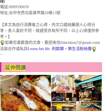
鐘)
電話:0909590659
地址:台中市西屯區逢甲路20巷13號
【本文為自行消費後之心得，內文口感純屬個人心得分
享，各人喜好不同，故感受亦有所不同，以上心得僅供參
考。】
如果您喜歡我的文章，歡迎來信(
blacklena7@gmail.com
)
洽談合作或私訊
Leona fun life -利歐娜。樂生活
粉絲團
–
延伸閱讀