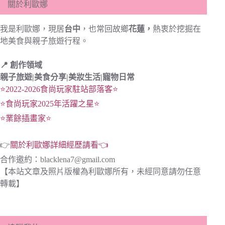
關於利歐娜
我是利歐娜，現居
台中
，也常回故鄉
花蓮，
熱衷於挖掘在
地美食與親子旅遊行程。
📍 創作領域
親子旅遊|
美食分享|
美妝生活|寵物日常
⭐2022-2026食尚玩家駐站部落客⭐
⭐食尚玩家2025年活躍之星⭐
⭐業餘插畫家⭐
👉
關於利歐娜詳細經歷請看👈
合作邀約：
blacklena7@gmail.com
【本站文章及照片版權為利歐娜所有，未經同意請勿任意
轉載】