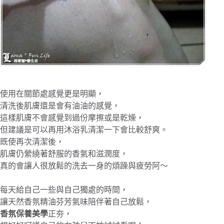
使用在關節處感覺更是明顯，
清洗後肌膚還是會有油油的感覺，
這樣肌膚不會感覺到過份摩擦或是乾燥，
但建議是可以再用沐浴乳清潔一下會比較舒爽。
既使再次清潔後，
肌膚仍縈繞著舒服的香氣和滋潤度，
真的會讓人很放鬆的洗去一身的煩躁與疲勞阿～
每天給自己一些與自己獨處的時間，
讓天然香氛精油芬芳氣味陪伴著自己放鬆，
香氛保養美學
正夯，