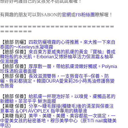
想好好呵護自己的女孩兒不妨試試看喔！
有興趣的朋友可以到SABON的
官網
或
FB粉絲團
瞭解喔！
＝＝＝＝＝＝＝＝＝＝＝＝＝＝＝＝＝＝＝＝＝＝＝＝＝
＝＝＝＝＝＝＝
【臉部 防曬】
四款防曬噴霧的心得推薦。來大推一下來自
泰國的～Keeleys水凝噴霧
【臉部 保養】
來自東方夏威夷的肌膚的黃金『寶柚』養成
韓妞般的水光肌。Erborian艾博妍柚萃活力保濕霜＆柚萃
保濕精露
【臉部 保養】
厚厚敷一層，帶給肌膚滑嫩好觸感。Polynia
珍珠酒粕滋養面膜
【唇部 保養】
長效滋潤雙唇，一支唇膏在手~保養、防
曬、唇彩都搞定。韓國OURA愛茉莉26小時馬油修護唇變
色唇膏
【臉部 保養】
給肌膚一杯現泡好茶，以嗅覺、膚觸品茗的
新體驗。茶茶乎乎 鮮泡面膜
【美睫 保養】
分享～睫毛嫁接(種睫毛)後的清潔與保養注
意事項 ＆OPI AVOPLEX 指甲專用的精華液
【美睫 指彩】
美甲、美睫、美體、美容都能一次搞定，一
中愛美女孩的秘密基地。穆莎美學中心（原TiTi nail魔睫美
甲店)