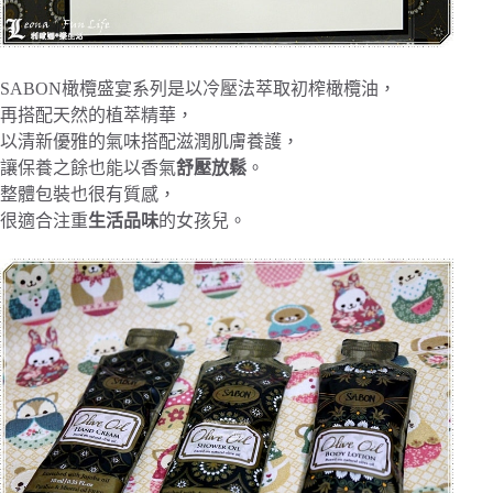
SABON橄欖盛宴系列是以冷壓法萃取初榨橄欖油，
再搭配天然的植萃精華，
以清新優雅的氣味搭配滋潤肌膚養護，
讓保養之餘也能以香氣
舒壓放鬆
。
整體包裝也很有質感，
很適合注重
生活品味
的女孩兒。