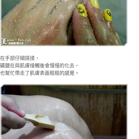
在手部仔細搓揉，
礦鹽在與肌膚接觸後會慢慢的化去，
也幫忙帶走了肌膚表面粗粗的感覺。