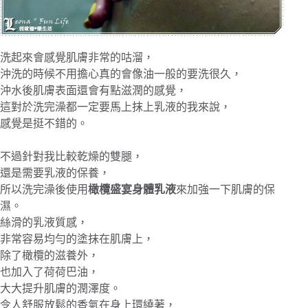
洗起來會感覺肌膚非常的咕溜，
沖洗的時候不用擔心真的會像油一般的要洗很久，
沖水後肌膚表面還會有點滋潤的感覺，
這對於洗完澡都一定要馬上抹上乳液的我來說，
感覺是挺不錯的。
不過針對我比較乾燥的雙腿，
還是需要乳液的保養，
所以洗完澡後使用
橄欖盛宴身體乳液
來加強一下肌膚的保
濕。
絲滑的乳液質感，
非常容易均勻的塗抹在肌膚上，
除了橄欖的滋養外，
也加入了荷荷巴油，
大大提升肌膚的潤澤度。
令人舒服放鬆的香氣在身上環繞著，