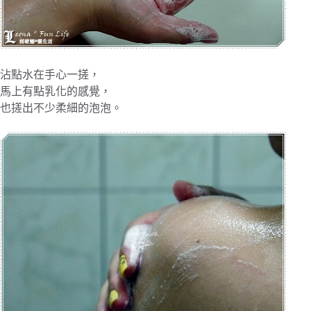
沾點水在手心一搓，
馬上有點乳化的感覺，
也搓出不少柔細的泡泡。