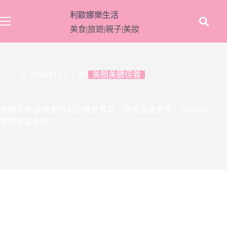
跳
利歐娜樂生活
至
美食|旅遊|親子|美妝
主
要
內
容
2016/11/13
美顏美體保養
身體保養|保養兼放鬆的嗅覺饗宴，香氛保養美學。SABON
橄欖盛宴系列