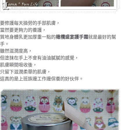
要修護每天操勞的手部肌膚，
當然要更夠力的養護，
質地身體乳更加厚重一點的
橄欖盛宴護手霜
就是最好的幫
手。
雖然滋潤度高，
但塗抹在手上不會有油油膩膩的感覺，
肌膚瞬間吸收後，
只留下滋潤柔華的肌膚，
這真的是上班族邊工作邊保養的好伙伴。