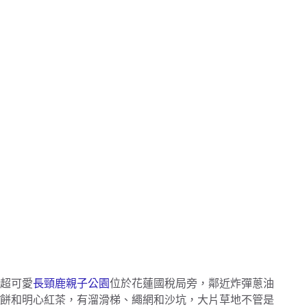
超可愛
長頸鹿親子公園
位於花蓮國稅局旁，鄰近炸彈蔥油
餅和明心紅茶，有溜滑梯、繩網和沙坑，大片草地不管是