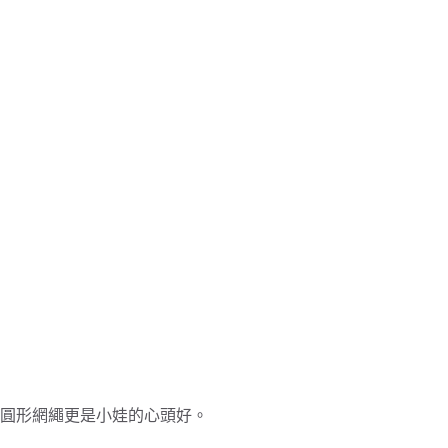
圓形網繩更是小娃的心頭好。