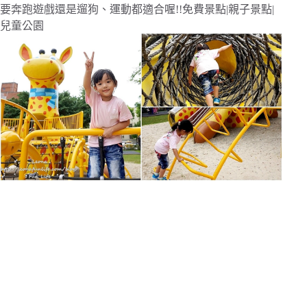
要奔跑遊戲還是遛狗、運動都適合喔!!免費景點|親子景點|
兒童公園