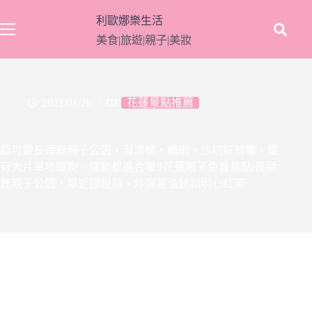
跳
利歐娜樂生活
至
美食|旅遊|親子|美妝
主
要
內
容
2021/01/26
花蓮景點推薦
超可愛長頸鹿親子公園，溜滑梯、繩網、沙坑好放電，還
有大片草地遛狗、運動都適合喔!!花蓮親子免費景點|長頸
鹿親子公園，鄰近國稅局、炸彈蔥油餅和明心紅茶