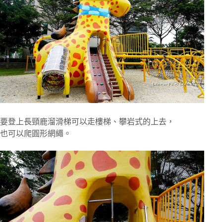
要登上長頸鹿溜滑梯可以走樓梯、攀岩式的上去，
也可以爬圓形網繩。