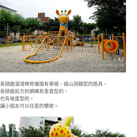
長頸鹿溜滑梯旁邊還有單槓、過山洞類型的遊具，
長頸鹿前方的網繩有垂直型的，
也有坡度型的，
讓小朋友可以任意的攀爬。