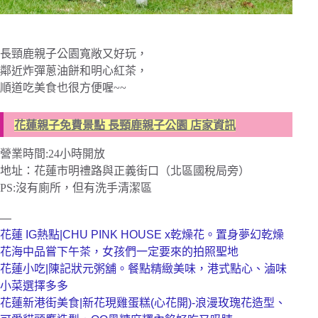
長頸鹿親子公園寬敞又好玩，
鄰近炸彈蔥油餅和明心紅茶，
順道吃美食也很方便喔~~
花蓮親子免費景點 長頸鹿親子公園 店家資訊
營業時間:24小時開放
地址：花蓮市明禮路與正義街口（北區國稅局旁）
PS:沒有廁所，但有洗手清潔區
—
花蓮 IG熱點|CHU PINK HOUSE x乾燥花。置身夢幻乾燥
花海中品嘗下午茶，女孩們一定要來的拍照聖地
花蓮小吃|陳記狀元粥舖。餐點精緻美味，港式點心、滷味
小菜選擇多多
花蓮新港街美食|新花現雞蛋糕(心花開)-浪漫玫瑰花造型、