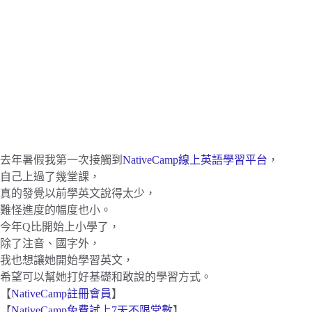
去年暑假我第一次接觸到
NativeCamp線上英語學習平台
，
自己上過了幾堂課，
真的發覺以前學英文說得太少，
難怪進度的幅度也小。
今年Q比開始上小學了，
除了注音、國字外，
我也想讓她開始學習英文，
希望可以幫她打好基礎和敢說的學習方式。
【
NativeCamp註冊會員
】
【
NativeCamp免費試上7天不限堂數
】