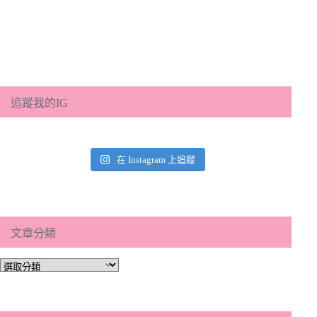
追蹤我的IG
在 Instagram 上追蹤
文章分類
文
章
分
類