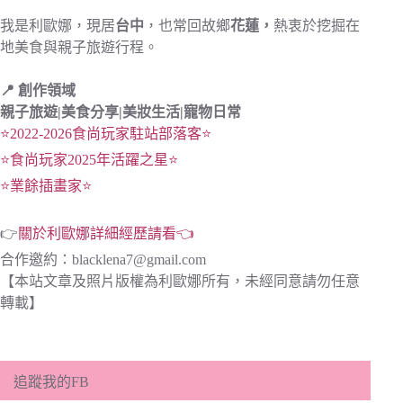
我是利歐娜，現居
台中
，也常回故鄉
花蓮，
熱衷於挖掘在
地美食與親子旅遊行程。
📍 創作領域
親子旅遊|
美食分享|
美妝生活|寵物日常
⭐2022-2026食尚玩家駐站部落客⭐
⭐食尚玩家2025年活躍之星⭐
⭐業餘插畫家⭐
👉
關於利歐娜詳細經歷請看👈
合作邀約：
blacklena7@gmail.com
【本站文章及照片版權為利歐娜所有，未經同意請勿任意
轉載】
追蹤我的FB