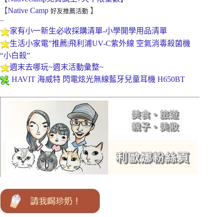
【
Native Camp
】
好友推薦活動
–
家有小一新生必收採購清單-小學開學用品清單
生活小家電”推薦|飛利浦UV-C紫外線 空氣消毒殺菌機
“小白殺”
週末去哪玩~週末活動彙整~
HAVIT 海威特 閃電炫光無線藍牙兒童耳機 H650BT