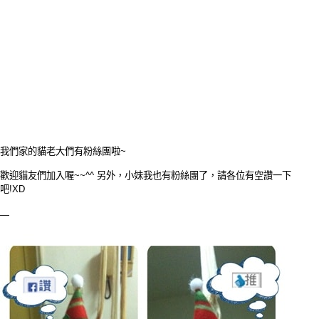
我們家的貓老大們有粉絲團啦~
歡迎貓友們加入喔~~^^ 另外，小妹我也有粉絲團了，請各位有空讚一下
吧!XD 
—