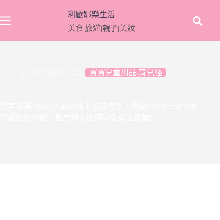
跳
利歐娜樂生活
至
美食|旅遊|親子|美妝
主
要
內
容
2022/09/27
寶寶兒童用品/育兒經
語言學習|Native Camp 線上英文會話，月繳$1899一對一家
教課程吃到飽，推薦好友還可以免費上課喔!!