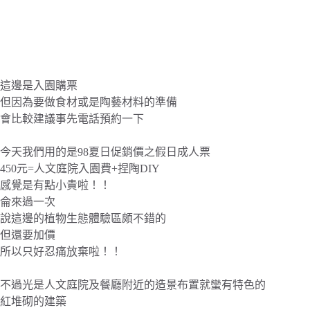
這邊是入園購票
但因為要做食材或是陶藝材料的準備
會比較建議事先電話預約一下
今天我們用的是98夏日促銷價之假日成人票
450元=人文庭院入園費+捏陶DIY
感覺是有點小貴啦！！
侖來過一次
說這邊的植物生態體驗區頗不錯的
但還要加價
所以只好忍痛放棄啦！！
不過光是人文庭院及餐廳附近的造景布置就蠻有特色的
紅堆砌的建築