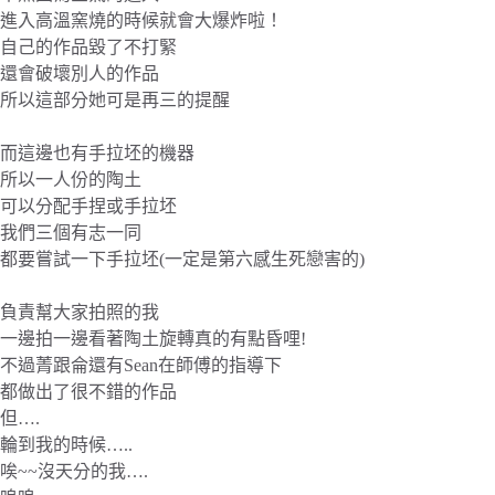
進入高溫窯燒的時候就會大爆炸啦！
自己的作品毀了不打緊
還會破壞別人的作品
所以這部分她可是再三的提醒
而這邊也有手拉坯的機器
所以一人份的陶土
可以分配手捏或手拉坯
我們三個有志一同
都要嘗試一下手拉坯(一定是第六感生死戀害的)
負責幫大家拍照的我
一邊拍一邊看著陶土旋轉真的有點昏哩!
不過菁跟侖還有Sean在師傅的指導下
都做出了很不錯的作品
但….
輪到我的時候…..
唉~~沒天分的我….