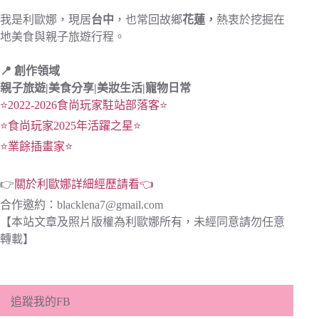
我是利歐娜，現居
台中
，也常回故鄉
花蓮，
熱衷於挖掘在
地美食與親子旅遊行程。
📍 創作領域
親子旅遊|
美食分享|
美妝生活|寵物日常
⭐2022-2026食尚玩家駐站部落客⭐
⭐食尚玩家2025年活躍之星⭐
⭐業餘插畫家⭐
👉
關於利歐娜詳細經歷請看👈
合作邀約：
blacklena7@gmail.com
【本站文章及照片版權為利歐娜所有，未經同意請勿任意
轉載】
追蹤我的FB