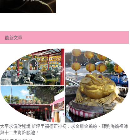
最新文章
太平求偏財秘境|新坪里福德正神祠：求金雞金蟾蜍、拜劉海蟾祖師
與十二生肖許願池！