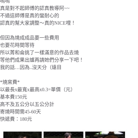
嗚嗚
真是對不起師傅的認真教導阿~~
不過這師傅是真的蠻耐心的
認真的幫大家調整～真的NICE哩！
但因為燒成成品要一些費用
也要花時間等待
所以菁和侖挑了一樣滿意的作品去燒
等他們成果出爐再請她們分享一下吧！
我的話…因為..沒天分（遠目
*燒窯費*
以最長x最寬x最高x0.3=單價（元）
基本費150元
高不及五公分以五公分計
寄燒時間需45-60天
快遞費：180元