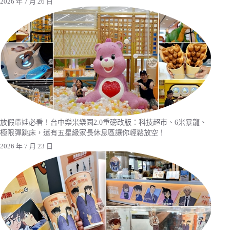
2026 年 7 月 26 日
放假帶娃必看！台中樂米樂園2.0重磅改版：科技超市、6米暴龍、
極限彈跳床，還有五星級家長休息區讓你輕鬆放空！
2026 年 7 月 23 日