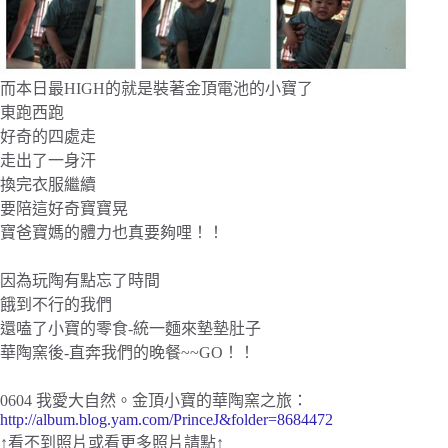
而本日最HIGH的就是裝著金頂電池的小寶了
東跑西跑
好奇的四處走
走出了一身汗
換完衣服繼續
要陪這好奇寶寶晃
寶爸寶媽的體力也真要夠哩！！
因為玩陶有點忘了時間
餓到不行的我們
還嗑了小寶的零食-統一麵來墊墊肚子
華陶窯後-直奔我們的晚餐~~GO！！
0604 我愛大自然。金頂小寶的華陶窯之旅：
http://album.blog.yam.com/PrinceJ&folder=8684472
↑看不到照片或看更多照片請點↑