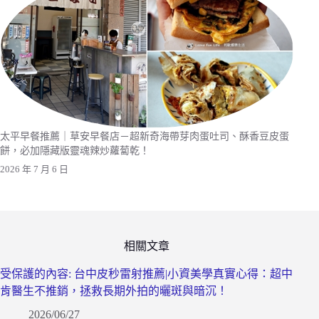
太平早餐推薦｜草安早餐店－超新奇海帶芽肉蛋吐司、酥香豆皮蛋
餅，必加隱藏版靈魂辣炒蘿蔔乾！
2026 年 7 月 6 日
相關文章
受保護的內容: 台中皮秒雷射推薦|小資美學真實心得：超中
肯醫生不推銷，拯救長期外拍的曬斑與暗沉！
2026/06/27