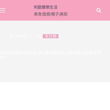
跳
利歐娜樂生活
至
美食|旅遊|親子|美妝
主
要
內
容
2011/06/13
未分類
苗栗苑裡|親子景點|金頂小寶的華陶窯之旅|我愛大自然|手作
DIY