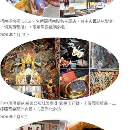
柯南迷快衝!CoCo × 名偵探柯南聯名主題店，台中火車站店變身
「偵茶事務所」，限量周邊搶購必收！
2026 年 7 月 15 日
台中拜拜景點|威靈公都城隍廟-壯觀墨玉石獅、十殿閻羅壁畫、二
樓觀音金龍池造景，心靈淨化必訪
2026 年 7 月 9 日