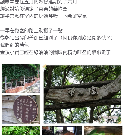
讓原本要在五月的聚會延期到了六月
經過討論後選定了苗栗的華陶窯
讓平常窩在室內的身體呼吸一下新鮮空氣
一早在微塞的路上耽擱了一點
從彰化出發的菁卻已經到了（阿良你到底是開多快？）
我們到的時候
金頂小寶已經在綠油油的園區內精力旺盛的趴趴走了