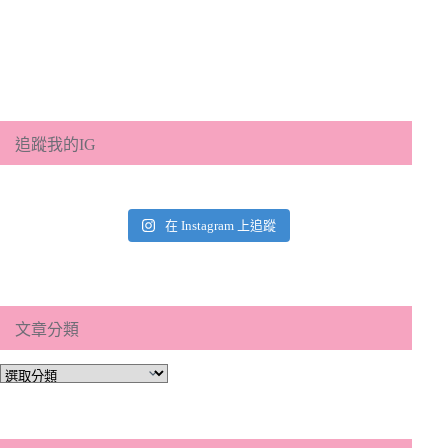
追蹤我的IG
在 Instagram 上追蹤
文章分類
文
章
分
類