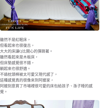
雖然不是紅眠床，
但看起來也很復古，
大大的床讓Q比開心的彈跳著。
雖然看起來是木板床，
但床墊感覺很不錯，
躺起來也很舒適。
不過枕頭棉被太可愛又現代感了，
這種感覺真的很像來到阿嬤家，
阿嬤刻意買了市場裡很可愛的床包給孩子、孫子睡的感
覺。