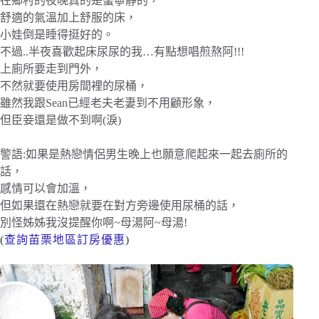
在鄉村的夜晚真的是蠻寧靜的，
舒適的氣溫加上舒服的床，
小娃倒是睡得挺好的。
不過..半夜喜歡起床尿尿的我…有點想唱煎熬阿!!!
上廁所要走到門外，
不然就要使用房間裡的尿桶，
雖然我跟Sean已經老夫老妻到不用顧形象，
但臣妾還是做不到啊(淚)
警語:如果是熱戀情侶男生晚上也願意爬起來一起去廁所的
話，
感情可以會加溫，
但如果還在熱戀就要在對方旁邊使用尿桶的話，
別怪姊姊我沒提醒你啊~母湯阿~母湯!
(
查詢苗栗地區訂房優惠
)