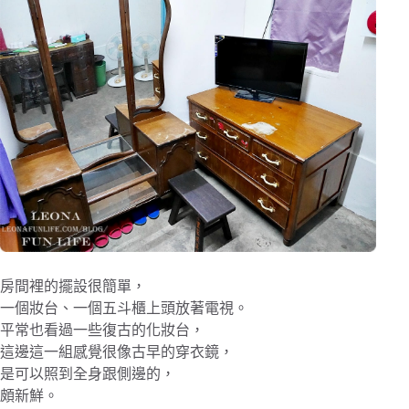
房間裡的擺設很簡單，
一個妝台、一個五斗櫃上頭放著電視。
平常也看過一些復古的化妝台，
這邊這一組感覺很像古早的穿衣鏡，
是可以照到全身跟側邊的，
頗新鮮。