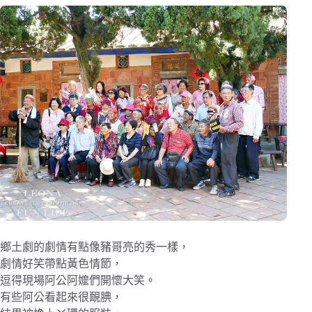
鄉土劇的劇情有點像豬哥亮的秀一樣，
劇情好笑帶點黃色情節，
逗得現場阿公阿嬤們開懷大笑。
有些阿公看起來很靦腆，