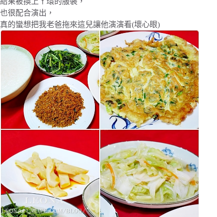
結果被換上ㄚ環的服裝，
也很配合演出，
真的蠻想把我老爸拖來這兒讓他演演看(壞心眼)