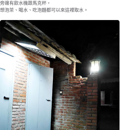
旁邊有飲水機跟馬克杯，
想泡茶、喝水、吃泡麵都可以來這裡取水。