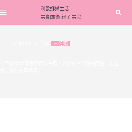
跳
利歐娜樂生活
至
美食|旅遊|親子|美妝
主
要
內
容
2018/11/17
未分類
苗栗住宿|東里家風百年古厝。外婆家三合院的回憶，走進
鄉土劇的古早場景