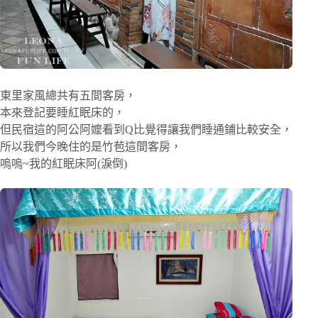
東里家風總共有五間客房，
本來登記要睡紅眠床的，
但民宿這的阿公阿嬤看到Q比覺得讓我們睡通鋪比較安全，
所以我們今晚住的是竹苞這間客房，
嗚嗚~我的紅眠床阿(淚倒)