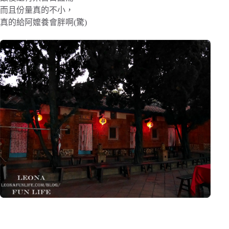
而且份量真的不小，
真的給阿嬤養會胖啊(驚)