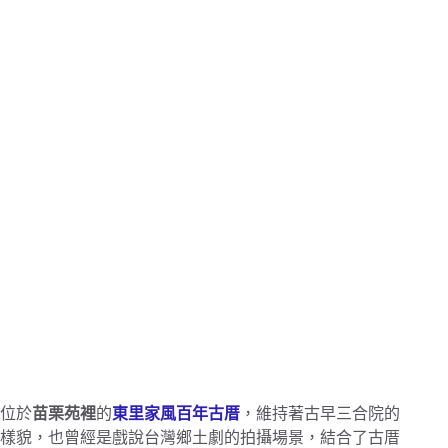
位於
苗栗苑裡
的
東里家風百年古厝
，維持著古早三合院的
樣貌，也曾經是戲說台灣鄉土劇的拍攝場景，結合了古厝