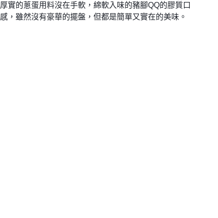
厚實的蔥蛋用料沒在手軟，
綿軟入味的豬腳QQ的膠質口
感，
雖然沒有豪華的擺盤，
但都是簡單又實在的美味。