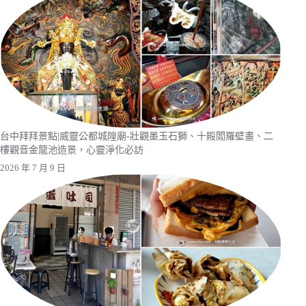
台中拜拜景點|威靈公都城隍廟-壯觀墨玉石獅、十殿閻羅壁畫、二
樓觀音金龍池造景，心靈淨化必訪
2026 年 7 月 9 日