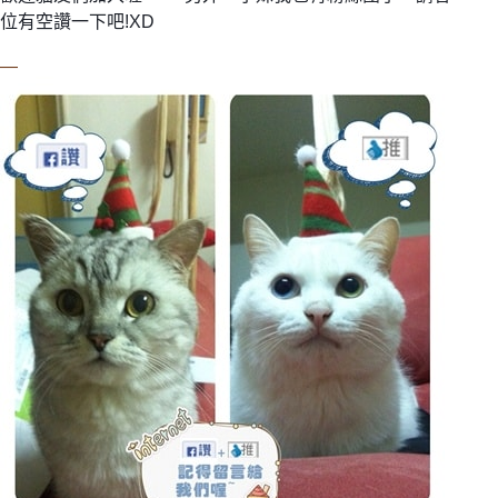
位有空讚一下吧!XD
—