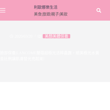
跳
利歐娜樂生活
至
美食|旅遊|親子|美妝
主
要
內
容
2020/03/20
美顏美體保養
臉部保養|LANCOME蘭蔻超極光活粹晶露，絕美極光水黃
金比例讓肌膚發光亮起來!