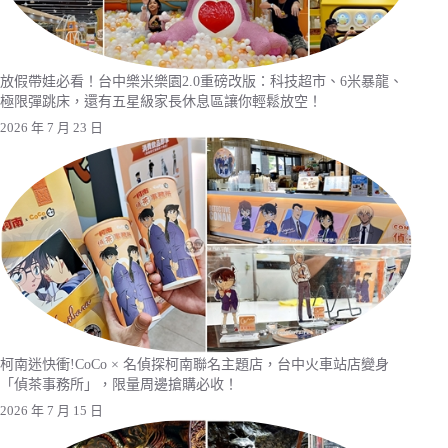
放假帶娃必看！台中樂米樂園2.0重磅改版：科技超市、6米暴龍、
極限彈跳床，還有五星級家長休息區讓你輕鬆放空！
2026 年 7 月 23 日
柯南迷快衝!CoCo × 名偵探柯南聯名主題店，台中火車站店變身
「偵茶事務所」，限量周邊搶購必收！
2026 年 7 月 15 日