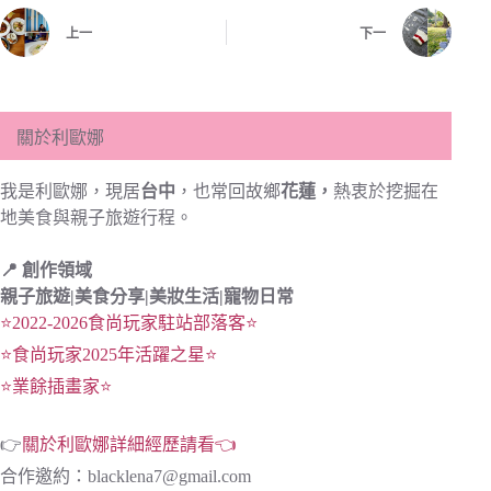
上一
下一
關於利歐娜
我是利歐娜，現居
台中
，也常回故鄉
花蓮，
熱衷於挖掘在
地美食與親子旅遊行程。
📍 創作領域
親子旅遊|
美食分享|
美妝生活|寵物日常
⭐2022-2026食尚玩家駐站部落客⭐
⭐食尚玩家2025年活躍之星⭐
⭐業餘插畫家⭐
👉
關於利歐娜詳細經歷請看👈
合作邀約：
blacklena7@gmail.com