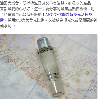
油田大爆發，所以帶滋潤感又不會油膩、好吸收的產品一
直都是我的心頭好，這一回要分享的是產品顏值極佳，用
了也會讓自己顏值升級的-
LANCOME蘭蔻超極光活粹晶
露
，採用97:3完美發光比例，又被稱為極光水或是蘭蔻的神
仙水阿!!!