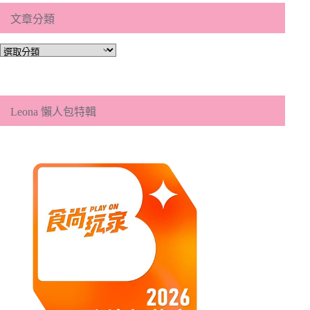
文章分類
文
章
分
類
Leona 懶人包特輯