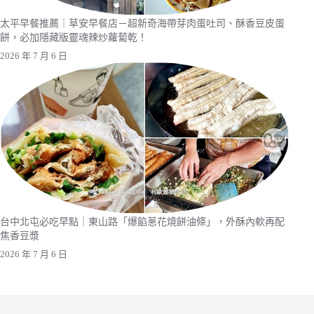
太平早餐推薦｜草安早餐店－超新奇海帶芽肉蛋吐司、酥香豆皮蛋
餅，必加隱藏版靈魂辣炒蘿蔔乾！
2026 年 7 月 6 日
台中北屯必吃早點｜東山路「爆餡蔥花燒餅油條」，外酥內軟再配
焦香豆漿
2026 年 7 月 6 日