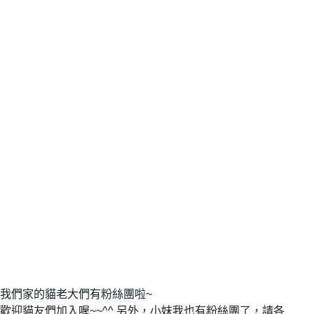
我們家的貓老大們有粉絲團啦~
歡迎貓友們加入喔~~^^ 另外，小妹我也有粉絲團了，請各