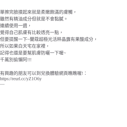
單擦完臉摸起來就是柔嫩飽滿的膚觸，
雖然有精油成分但就是不會黏膩。
連續使用一週，
覺得自己肌膚有比較透亮一點，
但要提醒一下~蘭蔻超極光活粹晶露有果酸成分，
所以如果白天宅在家裡，
記得也還是要幫肌膚防曬一下喔~
千萬別偷懶阿!!!
有興趣的朋友可以到兌換體驗網頁瞧瞧喔!：
https://reurl.cc/yZ1O6y
—