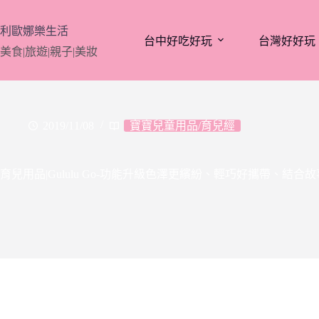
跳
至
利歐娜樂生活
台中好吃好玩
台灣好好玩
主
美食|旅遊|親子|美妝
要
內
容
2019/11/08
寶寶兒童用品/育兒經
育兒用品|Gululu Go-功能升級色澤更繽紛、輕巧好攜帶、結