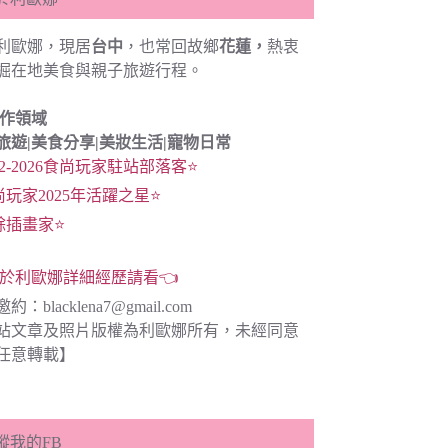
利歐娜，現居
台中
，也常回故鄉
花蓮，
熱衷
掘在地美食與親子旅遊行程。
創作領域
旅遊|
美食分享|
美妝生活|寵物日常
22-2026食尚玩家駐站部落客⭐
尚玩家2025年活躍之星⭐
餘插畫家⭐
於利歐娜詳細經歷請看👈
邀約：
blacklena7@gmail.com
站文章及照片版權為利歐娜所有，未經同意
任意轉載】
蹤我的FB