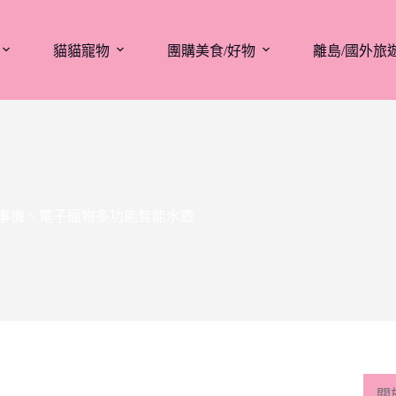
貓貓寵物
團購美食/好物
離島/國外旅
合故事機、電子寵物多功能智能水壺
關