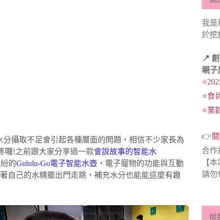
我是
於挖
📍 
親子
⭐20
⭐食
⭐業
👉
關
水分攝取不足會引起各種層面的問題，相信不少家長為
合作
疼囉!之前跟大家分享過一款
會說故事的智能水
【本
繽紛的
Gululu-Go電子智能水壺
，電子寵物的功能與互動
請勿
著自己的水精靈出門走跳，補充水分也能能這麼有趣
追