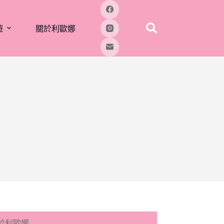
遊
關於利歐娜
於利歐娜