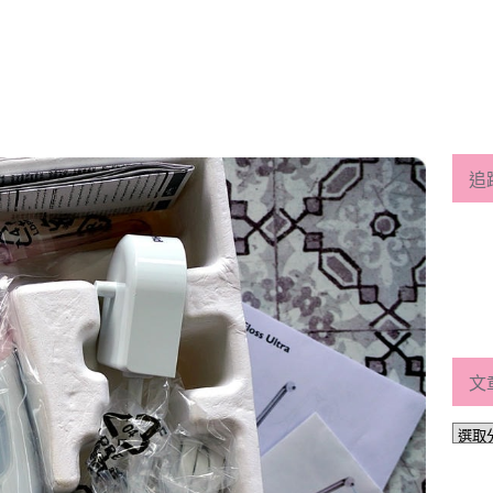
追
文
文
章
分