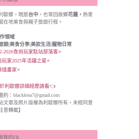
利歐娜，現居
台中
，也常回故鄉
花蓮，
熱衷
掘在地美食與親子旅遊行程。
創作領域
旅遊|
美食分享|
美妝生活|寵物日常
22-2026食尚玩家駐站部落客⭐
尚玩家2025年活躍之星⭐
餘插畫家⭐
於利歐娜詳細經歷請看👈
邀約：
blacklena7@gmail.com
站文章及照片版權為利歐娜所有，未經同意
任意轉載】
蹤我的FB