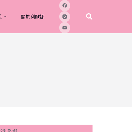
遊
關於利歐娜
於利歐娜