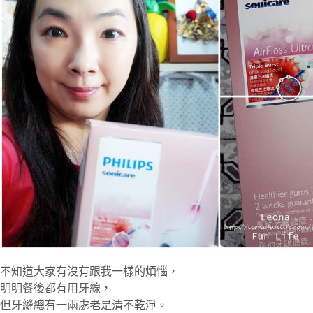
不知道大家有沒有跟我一樣的煩惱，
明明餐後都有用牙線，
但牙縫總有一兩處老是清不乾淨。