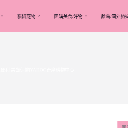
貓貓寵物
團購美食/好物
離島/國外旅
又便利 美齒保健|YAHOO奇摩購物中心
關