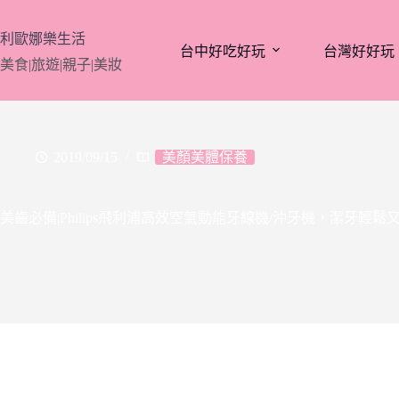
跳
至
利歐娜樂生活
台中好吃好玩
台灣好好玩
主
美食|旅遊|親子|美妝
要
內
容
2019/09/15
美顏美體保養
美齒必備|Philips飛利浦高效空氣動能牙線機/沖牙機，潔牙輕鬆